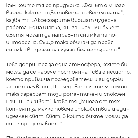
към които тя се придържа. „Фонът е много
важен, както и цветовете, и светлината“,
казва тя. „Аксесоарите вършат чудесна
работа. Една шапка, книга, шал или букет
цветя могат да направят снимката по-
интересна. Също така обичам да правя
снимки в идеалния случай без непознати.“
Това допринася за една атмосфера, която би
могла да се нарече постоянна. Това е нещото,
което привлича последователи и ги държи
заинтригувани. „Последователите ми също
така харесват този романтичен и спокоен
начин на живот“, казва тя. „Много от тях
копнеят за малко повече спокойствие и един
идеален свят. Свят, в който бихте могли да
си се представите.“