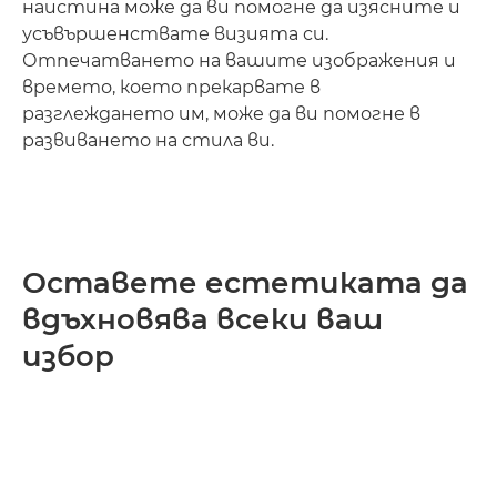
наистина може да ви помогне да изясните и
усъвършенствате визията си.
Отпечатването на вашите изображения и
времето, което прекарвате в
разглеждането им, може да ви помогне в
развиването на стила ви.
Оставете естетиката да
вдъхновява всеки ваш
избор