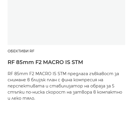
ОБЕКТИВИ RF
RF 85mm F2 MACRO IS STM
RF 85mm F2 MACRO IS STM предлага гъвкавост за
снимане в близък план с фина компресия на
перспективата и стабилизатор на образа за 5
стъпки по-ниска скорост на затвора в компактно
и леко тяло.