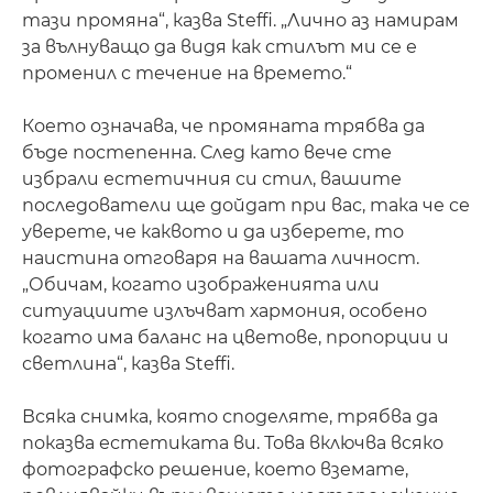
тази промяна“, казва Steffi. „Лично аз намирам
за вълнуващо да видя как стилът ми се е
променил с течение на времето.“
Което означава, че промяната трябва да
бъде постепенна. След като вече сте
избрали естетичния си стил, вашите
последователи ще дойдат при вас, така че се
уверете, че каквото и да изберете, то
наистина отговаря на вашата личност.
„Обичам, когато изображенията или
ситуациите излъчват хармония, особено
когато има баланс на цветове, пропорции и
светлина“, казва Steffi.
Всяка снимка, която споделяте, трябва да
показва естетиката ви. Това включва всяко
фотографско решение, което вземате,