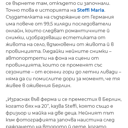
се върнете там, откъдето си започнали.
Точно това е историята на
Steffi Marla
.
Създателката на съдържание от Германия
има повече от 99,5 хиляди последователи
онлайн, които следват романтичните й
снимки, изобразяващи естетиката от
живота на село, вдъхновени от живота й в
провинцията. Гледайки нейните снимки –
автопортрети на фона на сцени от
провинцията, които се променят със
сезоните – от есенни гори до летни ливади –
няма да си помислите дори за момент, че тя
живее в оживения Берлин.
„Израснах във ферма и се преместих в Берлин,
когато бях на 20“, казва Steffi, която също е
фризьор и майка на две деца. Нейният път
към фотографията започва наистина след
раждането на второто й дете, когато