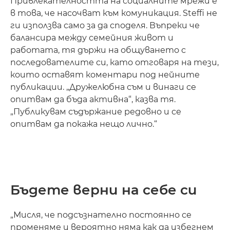
Привлекателността на социалните мрежи е
в това, че насочват към комуникация. Steffi не
ги използва само за да споделя. Въпреки че
балансира между семейния живот и
работата, тя държи на общуването с
последователите си, като отговаря на тези,
които оставят коментари под нейните
публикации. „Дружелюбна съм и винаги се
опитвам да бъда активна“, казва тя.
„Публикувам съдържание редовно и се
опитвам да покажа нещо лично.“
Бъдете верни на себе си
„Мисля, че подсъзнателно постоянно се
променяме и вероятно няма как да избегнем