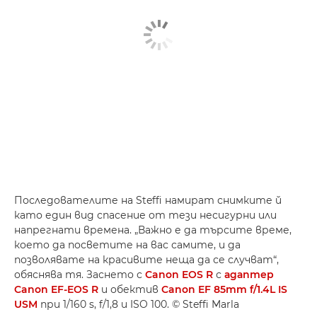
Последователите на Steffi намират снимките й
като един вид спасение от тези несигурни или
напрегнати времена. „Важно е да търсите време,
което да посветите на вас самите, и да
позволявате на красивите неща да се случват“,
обяснява тя. Заснето с
Canon EOS R
с
адаптер
Canon EF-EOS R
и обектив
Canon EF 85mm f/1.4L IS
USM
при 1/160 s, f/1,8 и ISO 100. © Steffi Marla