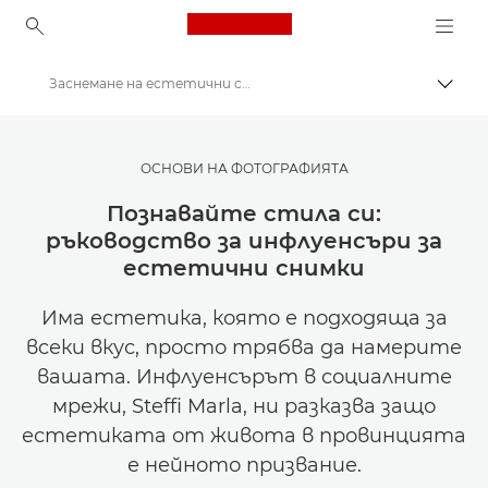
Canon Logo, back to ho
Заснемане на естетични снимки за социалните мрежи
Прев
Canon
Вдъхновете се | Съвети за фотография и печат и ръководства за купувача
ОСНОВИ НА ФОТОГРАФИЯТА
Съвети и техники за фотография и печат
Познавайте стила си:
ръководство за инфлуенсъри за
естетични снимки
Има естетика, която е подходяща за
всеки вкус, просто трябва да намерите
вашата. Инфлуенсърът в социалните
мрежи, Steffi Marla, ни разказва защо
естетиката от живота в провинцията
е нейното призвание.