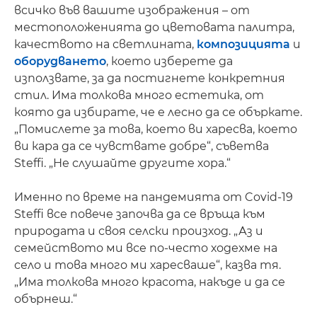
всичко във вашите изображения – от
местоположенията до цветовата палитра,
качеството на светлината,
композицията
и
оборудването
, което изберете да
използвате, за да постигнете конкретния
стил. Има толкова много естетика, от
която да избирате, че е лесно да се объркате.
„Помислете за това, което ви харесва, което
ви кара да се чувствате добре“, съветва
Steffi. „Не слушайте другите хора.“
Именно по време на пандемията от Covid-19
Steffi все повече започва да се връща към
природата и своя селски произход. „Аз и
семейството ми все по-често ходехме на
село и това много ми харесваше“, казва тя.
„Има толкова много красота, накъде и да се
обърнеш.“