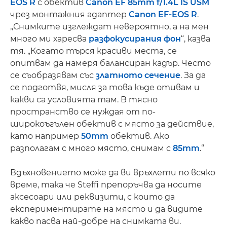
EOS R
с обектив
Canon EF 85mm f/1.4L IS USM
чрез монтажния адаптер
Canon EF-EOS R
.
„Снимките изглеждат невероятно, а на мен
много ми харесва
разфокусирания фон
“, казва
тя. „Когато търся красиви места, се
опитвам да намеря балансиран кадър. Често
се съобразявам със
златното сечение
. За да
се подготвя, мисля за това къде отивам и
какви са условията там. В тясно
пространство се нуждая от по-
широкоъгълен обектив с място за действие,
като например
50mm
обектив. Ако
разполагам с много място, снимам с
85mm
.“
Вдъхновението може да ви връхлети по всяко
време, така че Steffi препоръчва да носите
аксесоари или реквизити, с които да
експериментирате на място и да видите
какво пасва най-добре на снимката ви.