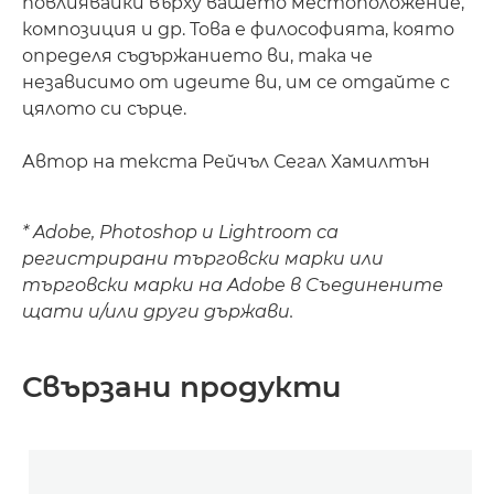
повлиявайки върху вашето местоположение,
композиция и др. Това е философията, която
определя съдържанието ви, така че
независимо от идеите ви, им се отдайте с
цялото си сърце.
Автор на текста Рейчъл Сегал Хамилтън
* Adobe, Photoshop и Lightroom са
регистрирани търговски марки или
търговски марки на Adobe в Съединените
щати и/или други държави.
Свързани продукти