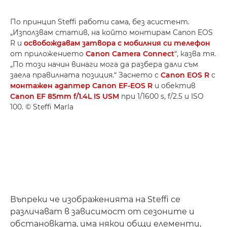
По принцип Steffi работи сама, без асистент.
„Използвам статив, на който монтирам Canon EOS
R и
освобождавам затвора с мобилния си телефон
от приложението
Canon Camera Connect
“, казва тя.
„По този начин винаги мога да разбера дали съм
заела правилната позиция.“ Заснето с
Canon EOS R
с
монтажен адаптер Canon EF-EOS R
и обектив
Canon EF 85mm f/1.4L IS USM
при 1/1600 s, f/2.5 и ISO
100. © Steffi Marla
Въпреки че изображенията на Steffi се
различават в зависимост от сезоните и
обстановката, има някои общи елементи,