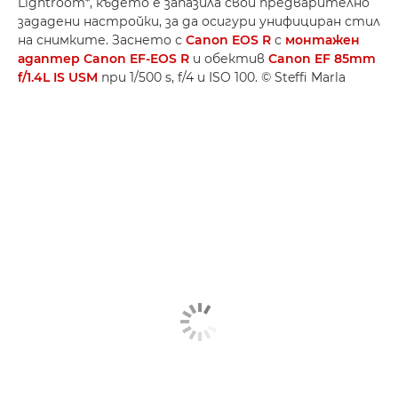
Lightroom*, където е запазила свои предварително
зададени настройки, за да осигури унифициран стил
на снимките. Заснето с
Canon EOS R
с
монтажен
адаптер Canon EF-EOS R
и обектив
Canon EF 85mm
f/1.4L IS USM
при 1/500 s, f/4 и ISO 100. © Steffi Marla