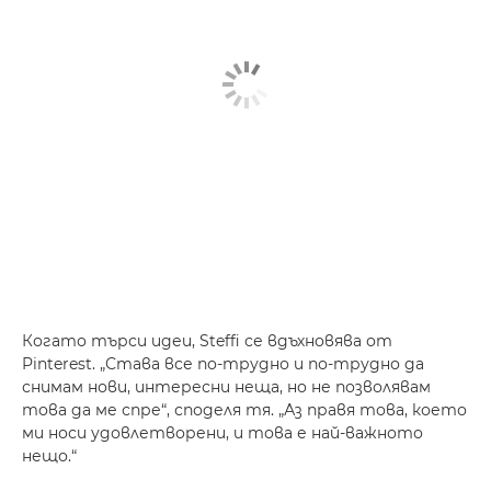
Когато търси идеи, Steffi се вдъхновява от
Pinterest. „Става все по-трудно и по-трудно да
снимам нови, интересни неща, но не позволявам
това да ме спре“, споделя тя. „Аз правя това, което
ми носи удовлетворени, и това е най-важното
нещо.“