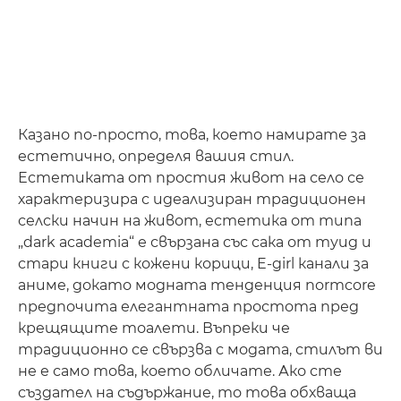
Казано по-просто, това, което намирате за
естетично, определя вашия стил.
Естетиката от простия живот на село се
характеризира с идеализиран традиционен
селски начин на живот, естетика от типа
„dark academia“ е свързана със сака от туид и
стари книги с кожени корици, E-girl канали за
аниме, докато модната тенденция normcore
предпочита елегантната простота пред
крещящите тоалети. Въпреки че
традиционно се свързва с модата, стилът ви
не е само това, което обличате. Ако сте
създател на съдържание, то това обхваща