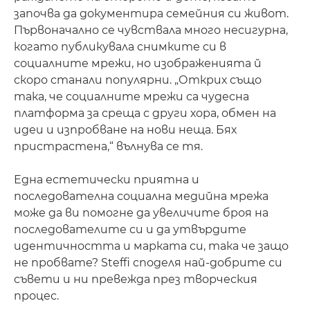
започва да документира семейния си живот.
Първоначално се чувствала много несигурна,
когато публикувала снимките си в
социалните мрежи, но изображенията й
скоро станали популярни. „Открих също
така, че социалните мрежи са чудесна
платформа за среща с други хора, обмен на
идеи и изпробване на нови неща. Бях
пристрастена,“ вълнува се тя.
Една естетически приятна и
последователна социална медийна мрежа
може да ви помогне да увеличите броя на
последователите си и да утвърдите
идентичността и марката си, така че защо
не пробвате? Steffi споделя най-добрите си
съвети и ни превежда през творческия
процес.