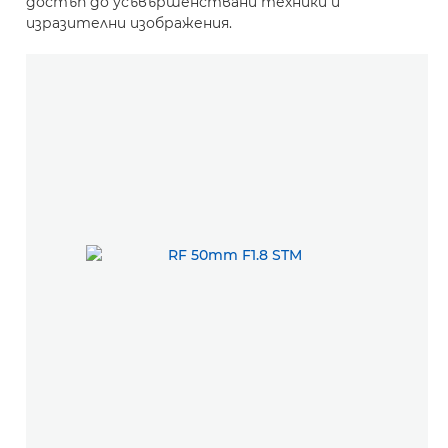
достъп до усъвършенствани техники и
изразителни изображения.