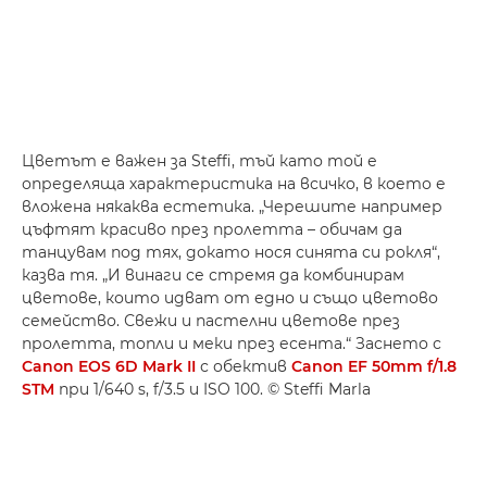
Цветът е важен за Steffi, тъй като той е
определяща характеристика на всичко, в което е
вложена някаква естетика. „Черешите например
цъфтят красиво през пролетта – обичам да
танцувам под тях, докато нося синята си рокля“,
казва тя. „И винаги се стремя да комбинирам
цветове, които идват от едно и също цветово
семейство. Свежи и пастелни цветове през
пролетта, топли и меки през есента.“ Заснето с
Canon EOS 6D Mark II
с обектив
Canon EF 50mm f/1.8
STM
при 1/640 s, f/3.5 и ISO 100. © Steffi Marla