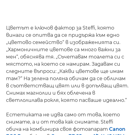
Цветът е ключов фактор за Steffi, която
винаги се опитва да се придържа към едно
„цветово семейство“ в изображенията си.
„Хармоничните цветове са много важни за
мен“, обяснява тя. „Съчетавам тоалета си с
мястото, на което се намирам. Задавам си
следните въпроси: „Какви цветове ще имам
там?“ На зелена поляна обичам да се обличам
в съответстващ цвят или в допълващ цвят.
Снимах магнолии и бях облечена в
светлолилава рокля, която пасваше идеално.“
Естетиката не идва само от това, което
снимате, а и от това как снимате. Steffi
обича на комбинира своя фотоапарат
Canon