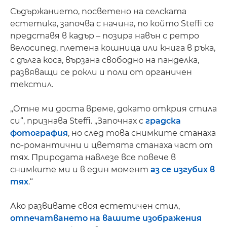
Съдържанието, посветено на селската
естетика, започва с начина, по който Steffi се
представя в кадър – позира навън с ретро
велосипед, плетена кошница или книга в ръка,
с дълга коса, вързана свободно на панделка,
развяващи се рокли и поли от органичен
текстил.
„Отне ми доста време, докато открия стила
си“, признава Steffi. „Започнах с
градска
фотография
, но след това снимките станаха
по-романтични и цветята станаха част от
тях. Природата навлезе все повече в
снимките ми и в един момент
аз се изгубих в
тях
.“
Ако развивате своя естетичен стил,
отпечатването на вашите изображения