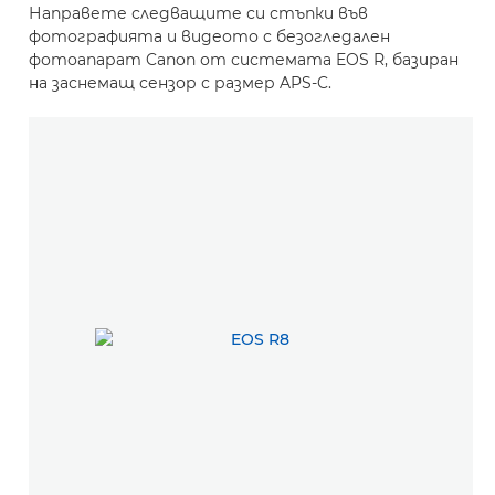
Направете следващите си стъпки във
фотографията и видеото с безогледален
фотоапарат Canon от системата EOS R, базиран
на заснемащ сензор с размер APS-C.