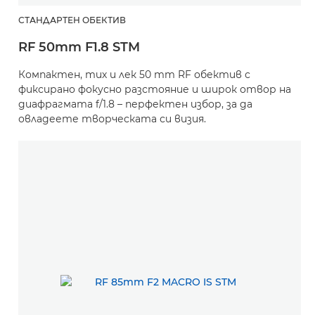
СТАНДАРТЕН ОБЕКТИВ
RF 50mm F1.8 STM
Компактен, тих и лек 50 mm RF обектив с
фиксирано фокусно разстояние и широк отвор на
диафрагмата f/1.8 – перфектен избор, за да
овладеете творческата си визия.