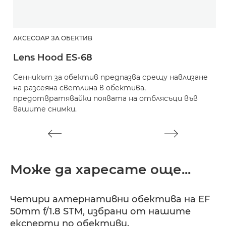
АКСЕСОАР ЗА ОБЕКТИВ
А
Lens Hood ES-68
Ч
Сенникът за обектив предпазва срещу навлизане
П
на разсеяна светлина в обектива,
предотвратявайки появата на отблясъци във
вашите снимки.
Може да харесате още...
Четири алтернативни обектива на EF
50mm f/1.8 STM, избрани от нашите
експерти по обективи.