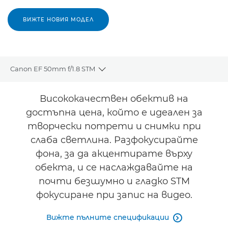
ВИЖТЕ НОВИЯ МОДЕЛ
Canon EF 50mm f/1.8 STM
Toggle breadcrumbs
Преглед
Висококачествен обектив на
достъпна цена, който е идеален за
Спецификации
творчески потрети и снимки при
слаба светлина. Разфокусирайте
фона, за да акцентирате върху
обекта, и се наслаждавайте на
почти безшумно и гладко STM
фокусиране при запис на видео.
Вижте пълните спецификации
