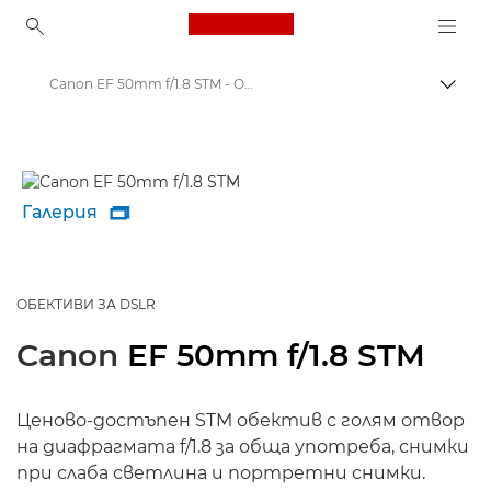
Canon Logo, back to ho
Canon EF 50mm f/1.8 STM - Обективи – обективи за фотоапарати
Прев
Canon
Обективи за фотоапарат Canon
Галерия

ОБЕКТИВИ ЗА DSLR
Canon
EF 50mm f/1.8 STM
Ценово-достъпен STM обектив с голям отвор
на диафрагмата f/1.8 за обща употреба, снимки
при слаба светлина и портретни снимки.