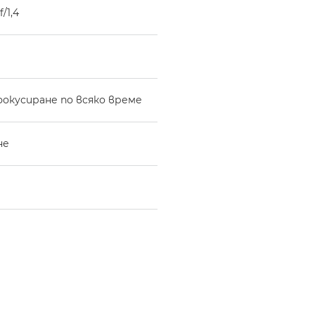
/1,4
фокусиране по всяко време
не