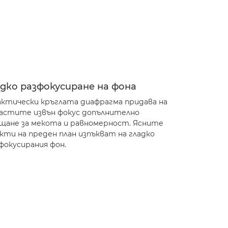
адко разфокусиране на фона
ктически кръглата диафрагма придава на
астите извън фокус допълнително
щане за мекота и равномерност. Ясните
кти на преден план изпъкват на гладко
фокусирания фон.