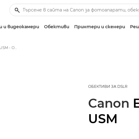
 и видеокамери
Обективи
Принтери и скенери
Реш
Canon EF 50mm f/1.4 USM - Обективи – обективи за фотоапарати
ОБЕКТИВИ ЗА DSLR
Canon
USM