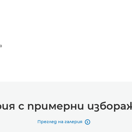
а
рия с примерни избора
Преглед на галерия
