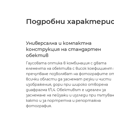
Подробни характери
Универсална и компактна
конструкция на стандартен
обектив
Гаусовата оптика в комбинация с двата
елемента на обектива с висок коефициент 
пречупване позволяват на фотографите о
всички области да заснемат резки и чисти
изображения, дори при широко отворена
диафрагма f/1,4. Обективът е идеален за
заснемане на пейзажи и изгледи при пътуван
както и за портретна и репортажна
фотография.