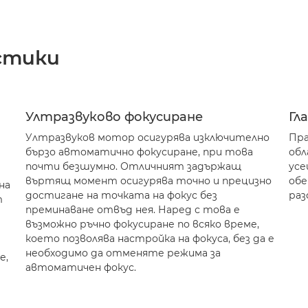
стики
Ултразвуково фокусиране
Гл
Ултразвуков мотор осигурява изключително
Пра
бързо автоматично фокусиране, при това
обл
почти безшумно. Отличният задържащ
усе
въртящ момент осигурява точно и прецизно
обе
на
достигане на точката на фокус без
раз
т
преминаване отвъд нея. Наред с това е
възможно ръчно фокусиране по всяко време,
което позволява настройка на фокуса, без да е
необходимо да отменяте режима за
е,
автоматичен фокус.