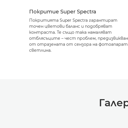
Покритие Super Spectra
Покритията Super Spectra гарантират
точен цветови баланс и подобряват
контраста. Те също така намаляват
отблясъците – чест проблем, предизвикван
от отразената от сензора на фотоапарат
светлина.
Гале