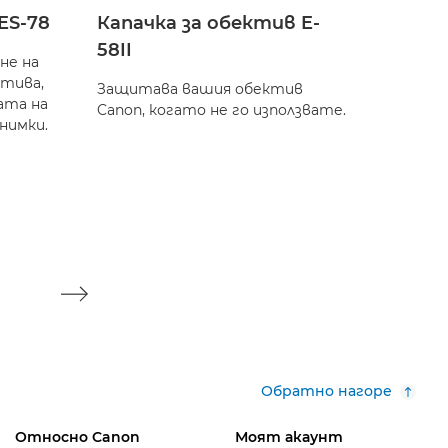
ES-78
Капачка за обектив E-
Капач
58II
обек
не на
ктива,
Защитава вашия обектив
Защит
ата на
Canon, когато не го използвате.
Canon,
нимки.
Обратно нагоре
Относно Canon
Моят акаунт