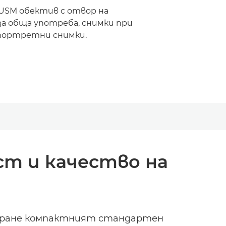
USM обектив с отвор на
 за обща употреба, снимки при
 портретни снимки.
т и качество на
усиране компактният стандартен