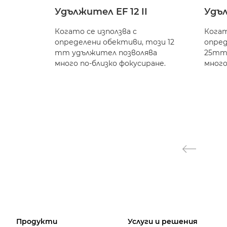
Удължител EF 12 II
Удъл
Когато се използва с
Когат
определени обективи, този 12
опред
mm удължител позволява
25mm
много по-близко фокусиране.
много
Продукти
Услуги и решения