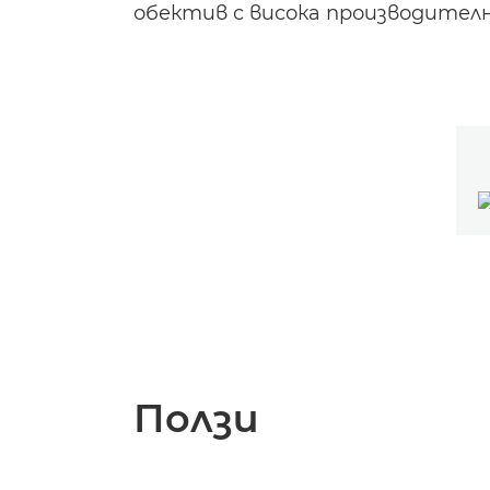
обектив с висока производителн
Ползи