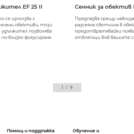
жител EF 25 II
Сенник за обектив 
о се използва с
Предпазва срещу навлиза
елени обективи, този
разсеяна светлина в обе
 удължител позволява
предотвратявайки появ
 по-близко фокусиране.
отблясъци във вашите с
1
/
9
Помощ и поддръжка
Обучение и