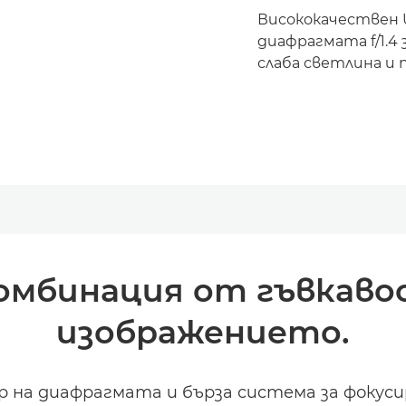
Висококачествен 
диафрагмата f/1.4
слаба светлина и
омбинация от гъвкавос
изображението.
ор на диафрагмата и бърза система за фок