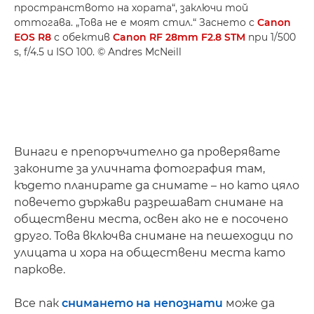
пространството на хората“, заключи той
оттогава. „Това не е моят стил.“ Заснето с
Canon
EOS R8
с обектив
Canon RF 28mm F2.8 STM
при 1/500
s, f/4.5 и ISO 100. © Andres McNeill
Винаги е препоръчително да проверявате
законите за уличната фотография там,
където планирате да снимате – но като цяло
повечето държави разрешават снимане на
обществени места, освен ако не е посочено
друго. Това включва снимане на пешеходци по
улицата и хора на обществени места като
паркове.
Все пак
снимането на непознати
може да