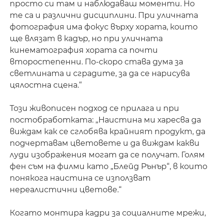
просто си там и наблюдаваш моменти. Но
те са и различни дисциплини. При уличната
фотография има фокус върху хората, които
ще влязат в кадър, но при уличната
кинематография хората са почти
второстепенни. По-скоро става дума за
светлината и сградите, за да се нарисува
цялостна сцена.“
Този живописен подход се прилага и при
постобработката: „Наистина ми харесва да
виждам как се сглобява крайният продукт, да
подчертавам цветовете и да виждам какви
луди изображения могат да се получат. Голям
фен съм на филми като „Блейд Рънър“, в които
понякога наистина се използват
нереалистични цветове.“
Когато монтира кадри за социалните мрежи,