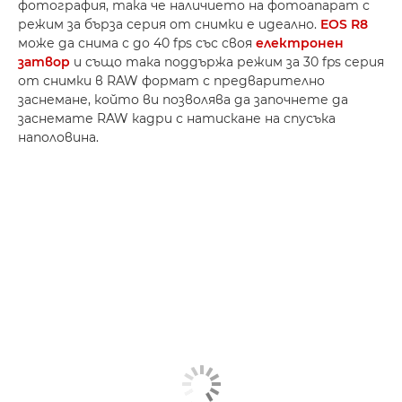
фотография, така че наличието на фотоапарат с
режим за бърза серия от снимки е идеално.
EOS R8
може да снима с до 40 fps със своя
електронен
затвор
и също така поддържа режим за 30 fps серия
от снимки в RAW формат с предварително
заснемане, който ви позволява да започнете да
заснемате RAW кадри с натискане на спусъка
наполовина.