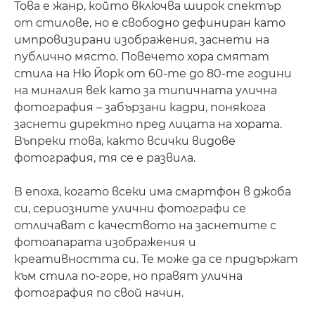
Това е жанр, който включва широк спектър
от стилове, но е свободно дефиниран като
импровизирани изображения, заснети на
публично място. Повечето хора смятат
стила на Ню Йорк от 60-те до 80-те години
на миналия век като за типичната улична
фотография – забързани кадри, понякога
заснети директно пред лицата на хората.
Въпреки това, както всички видове
фотография, тя се е развила.
В епоха, когато всеки има смартфон в джоба
си, сериозните улични фотографи се
отличават с качеството на заснетите с
фотоапарата изображения и
креативността си. Те може да се придържат
към стила по-горе, но правят улична
фотография по свой начин.