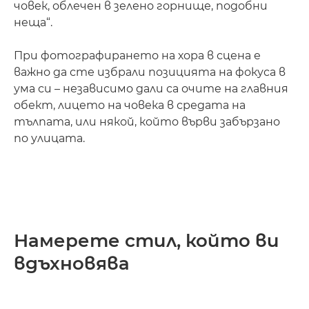
човек, облечен в зелено горнище, подобни
неща“.
При фотографирането на хора в сцена е
важно да сте избрали позицията на фокуса в
ума си – независимо дали са очите на главния
обект, лицето на човека в средата на
тълпата, или някой, който върви забързано
по улицата.
Намерете стил, който ви
вдъхновява