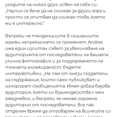
угодите на никой друг, освен на себе си:
„Научих се вече да не снимам за други хора и
просто се опитвам да снимам това, което
ми е интересно.“
Въпреки че тенденциите в социалните
мрежи непрекъснато се променят, Andres
има един изпитан съвет за увеличаване на
аудиторията от последователи на вашата
улична фотография и за поддържането на
тяхната ангажираност: бъдете
интерактивни. „Не съм от онези създатели
на съдържание, които само публикуват и
игнорират съобщенията. Имам добра базова
аудитория, която си взаимодейства с мен
ежедневно, и въпреки че нямам огромна
аудитория от последователи, все пак
отделям време да отговарям на всичките си