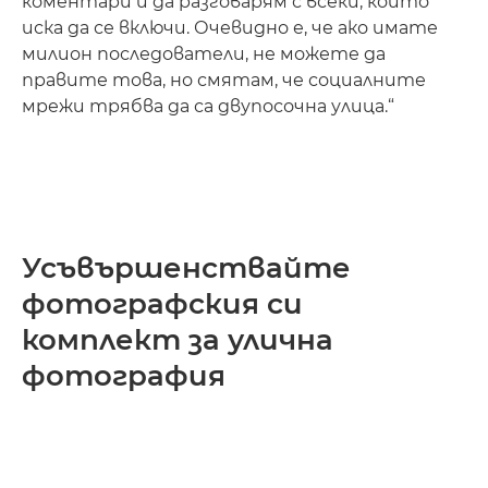
коментари и да разговарям с всеки, който
иска да се включи. Очевидно е, че ако имате
милион последователи, не можете да
правите това, но смятам, че социалните
мрежи трябва да са двупосочна улица.“
Усъвършенствайте
фотографския си
комплект за улична
фотография