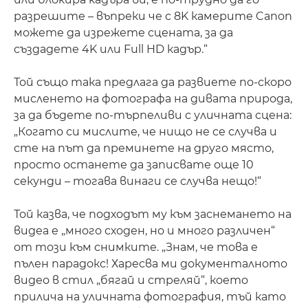
разрешите – въпреки че с 8K камерите Canon
можете да изрежете сцената, за да
създадете 4K или Full HD кадър.“
Той също така предлага да развиете по-скоро
мисленето на фотографа на дивата природа,
за да бъдете по-търпеливи с уличната сцена:
„Когато си мислите, че нищо не се случва и
сте на път да преминете на друго място,
просто останете да записвате още 10
секунди – тогава винаги се случва нещо!“
Той казва, че подходът му към заснемането на
видеа е „много сходен, но и много различен“
от този към снимките. „Знам, че това е
пълен парадокс! Харесва ми документалното
видео в стил „бягай и стреляй“, което
прилича на уличната фотография, тъй като