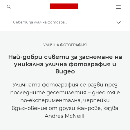
Canon Logo, back to ho
Съвети за улична фотография
Прев
Canon
Вдъхновете се | Съвети за фотография и печат и ръководства за купувача
УЛИЧНА ФОТОГРАФИЯ
Съвети и техники за фотография и печат
Най-добри съвети за заснемане на
уникална улична фотография и
видео
Уличната фотография се разви през
последните десетилетия – днес тя е
по-експериментална, черпейки
вдъхновение от други жанрове, казва
Andres McNeill.