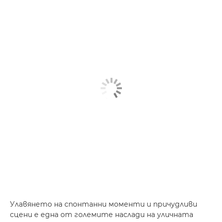
Улавянето на спонтанни моменти и причудливи
сцени е една от големите наслади на уличната