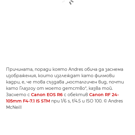
Причината, поради която Andres обича да заснема
изображения, които изглеждат като филмови
кадри, е, че това създава „носталгичен вид, почти
като Глазгоу от моето детство“, казва той.
Заснето с
Canon EOS R6
с обектив
Canon RF 24-
105mm F4-7.1 IS STM
при 1/6 s, f/4.5 и ISO 100. © Andres
McNeill