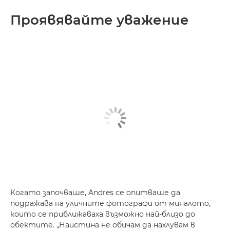
Проявявайте уважение
Когато започваше, Andres се опитваше да
подражава на уличните фотографи от миналото,
които се приближаваха възможно най-близо до
обектите. „Наистина не обичам да нахлувам в