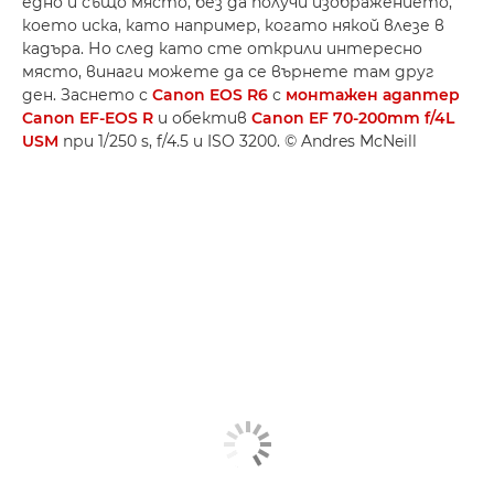
едно и също място, без да получи изображението,
което иска, като например, когато някой влезе в
кадъра. Но след като сте открили интересно
място, винаги можете да се върнете там друг
ден. Заснето с
Canon EOS R6
с
монтажен адаптер
Canon EF-EOS R
и обектив
Canon EF 70-200mm f/4L
USM
при 1/250 s, f/4.5 и ISO 3200. © Andres McNeill