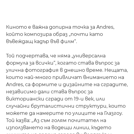
Киното е важна допирна точка за Andres,
който композира образ „почти като
въвеждащ кадър във филм“.
Той подчертава, че няма „универсална
формула за всички“, когато става въпрос за
улична фотография в днешно време. Нещата,
които най-много привличат вниманието на
Andres, са формите и дизайните на сградите,
независимо дали става въпрос за
викториански сгради от 19-и век, или
случайни бруталистични структури, които
можете да намерите по улиците на Глазгоу.
Той казва: „Аз съм голям почитател на
използването на водещи линии, където