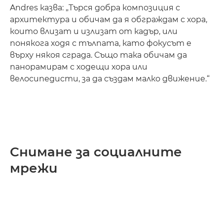
Andres казва: „Търся добра композиция с
архитектура и обичам да я обграждам с хора,
които влизат и излизат от кадър, или
понякога ходя с тълпата, като фокусът е
върху някоя сграда. Също така обичам да
панорамирам с ходещи хора или
велосипедисти, за да създам малко движение.“
Снимане за социалните
мрежи