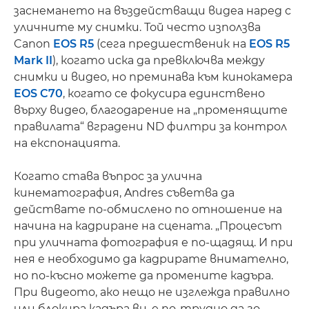
заснемането на въздействащи видеа наред с
уличните му снимки. Той често използва
Canon
EOS R5
(сега предшественик на
EOS R5
Mark II
), когато иска да превключва между
снимки и видео, но преминава към кинокамера
EOS C70
, когато се фокусира единствено
върху видео, благодарение на „променящите
правилата“ вградени ND филтри за контрол
на експонацията.
Когато става въпрос за улична
кинематография, Andres съветва да
действате по-обмислено по отношение на
начина на кадриране на сцената. „Процесът
при уличната фотография е по-щадящ. И при
нея е необходимо да кадрирате внимателно,
но по-късно можете да промените кадъра.
При видеото, ако нещо не изглежда правилно
или блокира кадъра ви, е по-трудно да го