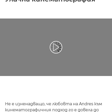
Възпроизведете видео
Не е изненадващо, че любовта на Andres към
кинематографичния подход го е довела до