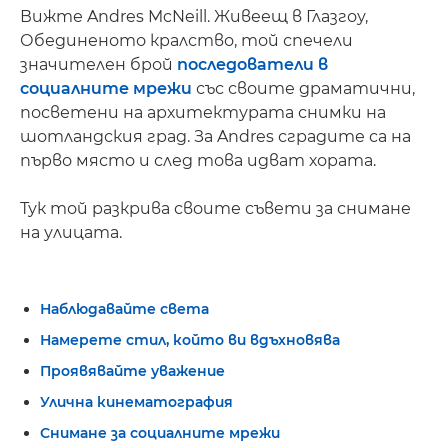
Вижте Andres McNeill. Живеещ в Глазгоу,
Обединеното кралство, той спечели
значителен брой
последователи в
социалните мрежи
със своите драматични,
посветени на архитектурата снимки на
шотландския град. За Andres сградите са на
първо място и след това идват хората.
Тук той разкрива своите съвети за снимане
на улицата.
Наблюдавайте света
Намерете стил, който ви вдъхновява
Проявявайте уважение
Улична кинематография
Снимане за социалните мрежи