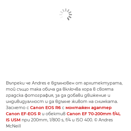
Въпреки че Andres е вдъхновен от архитектурата,
той също така обича да включва хора в своята
градска фотография, за да добави движение и
индивидуалност и да вдъхне живот на снимката.
Заснето с
Canon EOS R6
с
монтажен адаптер
Canon EF-EOS R
и обектив
Canon EF 70-200mm f/4L
IS USM
при 200mm, 1/800 s, f/4 и ISO 400. © Andres
McNeill