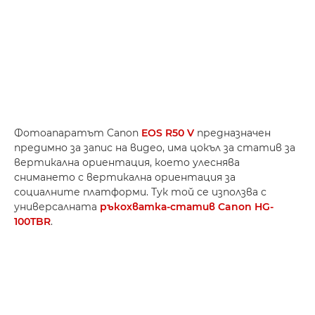
Фотоапаратът Canon
EOS R50 V
предназначен
предимно за запис на видео, има цокъл за статив за
вертикална ориентация, което улеснява
снимането с вертикална ориентация за
социалните платформи. Тук той се използва с
универсалната
ръкохватка-статив Canon HG-
100TBR
.