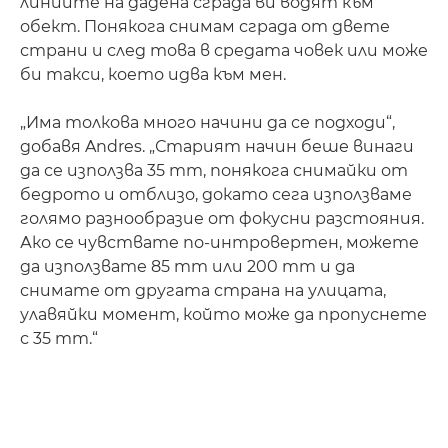
линиите на дадена сграда ви водят към
обект. Понякога снимам сграда от двете
страни и след това в средата човек или може
би такси, което идва към мен.
„Има толкова много начини да се подходи“,
добавя Andres. „Старият начин беше винаги
да се използва 35 mm, понякога снимайки от
бедрото и отблизо, докато сега използваме
голямо разнообразие от фокусни разстояния.
Ако се чувствате по-интровертен, можете
да използвате 85 mm или 200 mm и да
снимате от другата страна на улицата,
улавяйки момент, който може да пропуснете
с 35 mm.“