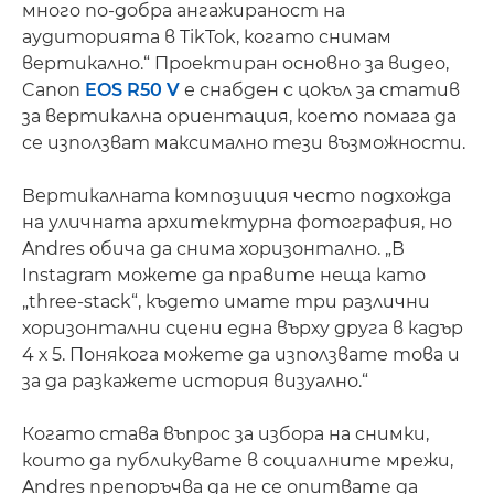
много по-добра ангажираност на
аудиторията в TikTok, когато снимам
вертикално.“ Проектиран основно за видео,
Canon
EOS R50 V
е снабден с цокъл за статив
за вертикална ориентация, което помага да
се използват максимално тези възможности.
Вертикалната композиция често подхожда
на уличната архитектурна фотография, но
Andres обича да снима хоризонтално. „В
Instagram можете да правите неща като
„three-stack“, където имате три различни
хоризонтални сцени една върху друга в кадър
4 х 5. Понякога можете да използвате това и
за да разкажете история визуално.“
Когато става въпрос за избора на снимки,
които да публикувате в социалните мрежи,
Andres препоръчва да не се опитвате да