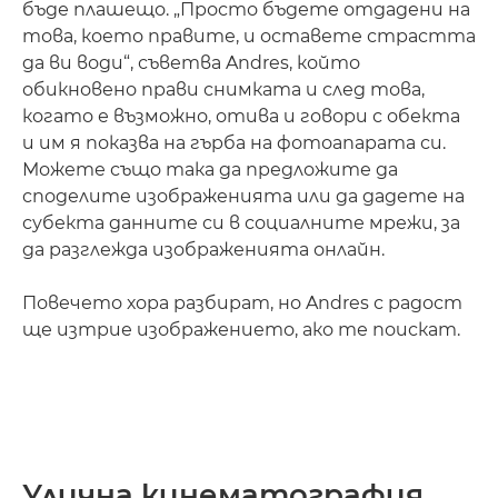
бъде плашещо. „Просто бъдете отдадени на
това, което правите, и оставете страстта
да ви води“, съветва Andres, който
обикновено прави снимката и след това,
когато е възможно, отива и говори с обекта
и им я показва на гърба на фотоапарата си.
Можете също така да предложите да
споделите изображенията или да дадете на
субекта данните си в социалните мрежи, за
да разглежда изображенията онлайн.
Повечето хора разбират, но Andres с радост
ще изтрие изображението, ако те поискат.
Улична кинематография