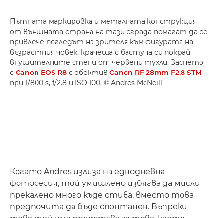
Пътната маркировка и металната конструкция
от външната страна на тази сграда помагат да се
привлече погледът на зрителя към фигурата на
възрастния човек, крачеща с бастуна си покрай
внушителните стени от червени тухли. Заснето
с
Canon EOS R8
с обектив
Canon RF 28mm F2.8 STM
при 1/800 s, f/2.8 и ISO 100. © Andres McNeill
Когато Andres излиза на еднодневна
фотосесия, той умишлено избягва да мисли
прекалено много къде отива, вместо това
предпочита да бъде спонтанен. Въпреки