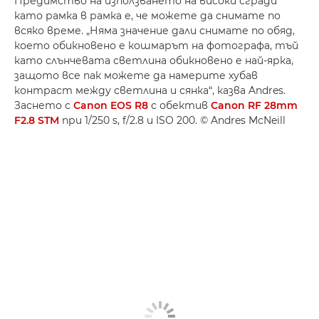
Предимство на използването на високи сгради
като рамка в рамка е, че можете да снимате по
всяко време. „Няма значение дали снимате по обяд,
което обикновено е кошмарът на фотографа, тъй
като слънчевата светлина обикновено е най-ярка,
защото все пак можете да намерите хубав
контраст между светлина и сянка“, казва Andres.
Заснето с
Canon EOS R8
с обектив
Canon RF 28mm
F2.8 STM
при 1/250 s, f/2.8 и ISO 200. © Andres McNeill