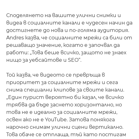
Споделянето на вашите улични снимки и
видеа в социалните канали е чудесен начин да
достигнете до нова и по-голяма аудитория.
Andres казва, че социалните мрежи са били от
решаващо значение, когато е започвал да
работи: „Това беше всичко, защото не знаех
нищо за уебсайтове и SEO“.
Той казва, че видеото се превръща в
приоритет за социалните мрежи и сега
снима специални клипове за своите канали.
„Един пурист вероятно би казал, че всичко
трябва да бъде заснето хоризонтално, но
това не е идеално за социалните мрежи,
освен ако не е YouTube. Затова понякога
нарочно снимам улични сцени вертикално.
Това обаче се отплаща, тъй като постигам