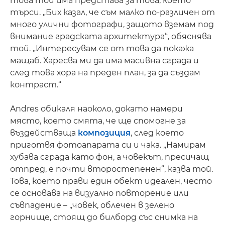
това той има представа за това, което
търси. „Бих казал, че съм малко по-различен от
много улични фотографи, защото вземам под
внимание градската архитектура“, обяснява
той. „Интересувам се от това да покажа
мащаб. Харесва ми да има масивна сграда и
след това хора на преден план, за да създам
контраст.“
Andres обикаля наоколо, докато намери
място, което смята, че ще спомогне за
въздействаща
композиция
, след което
приготвя фотоапарата си и чака. „Намирам
хубава сграда като фон, а човекът, пресичащ
отпред, е почти второстепенен“, казва той.
Това, което прави един обект идеален, често
се основава на визуално повторение или
съвпадение – „човек, облечен в зелено
горнище, стоящ до билборд със снимка на