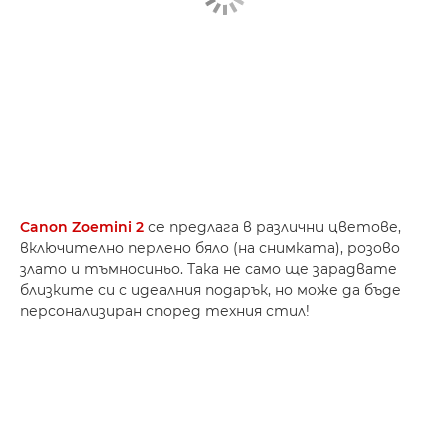
Canon Zoemini 2
се предлага в различни цветове,
включително перлено бяло (на снимката), розово
злато и тъмносиньо. Така не само ще зарадвате
близките си с идеалния подарък, но може да бъде
персонализиран според техния стил!