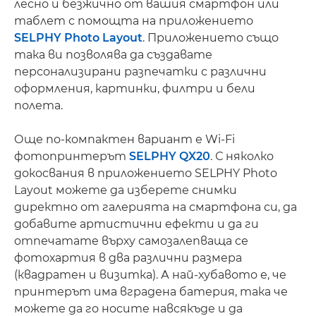
лесно и безжично от вашия смартфон или
таблет с помощта на приложението
SELPHY Photo Layout
. Приложението също
така ви позволява да създавате
персонализирани разпечатки с различни
оформления, картинки, филтри и бели
полета.
Още по-компактен вариант е Wi-Fi
фотопринтерът
SELPHY QX20
. С няколко
докосвания в приложението SELPHY Photo
Layout можете да изберете снимки
директно от галерията на смартфона си, да
добавите артистични ефекти и да ги
отпечатате върху самозалепваща се
фотохартия в два различни размера
(квадратен и визитка). А най-хубавото е, че
принтерът има вградена батерия, така че
можете да го носите навсякъде и да