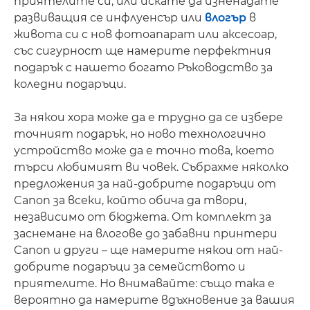
приятелите си, или искате да изненадате
развиващия се инфлуенсър или
влогър
в
живота си с нов фотоапарат или аксесоар,
със сигурност ще намерите перфектния
подарък с нашето богато Ръководство за
коледни подаръци.
За някои хора може да е трудно да се избере
точният подарък, но ново технологично
устройство може да е точно това, което
търси любимият ви човек. Събрахме няколко
предложения за най-добрите подаръци от
Canon за всеки, който обича да твори,
независимо от бюджета. От комплект за
заснемане на влогове до забавни принтери
Canon и други – ще намерите някои от най-
добрите подаръци за семейството и
приятелите. Но внимавайте: също така е
вероятно да намерите вдъхновение за вашия