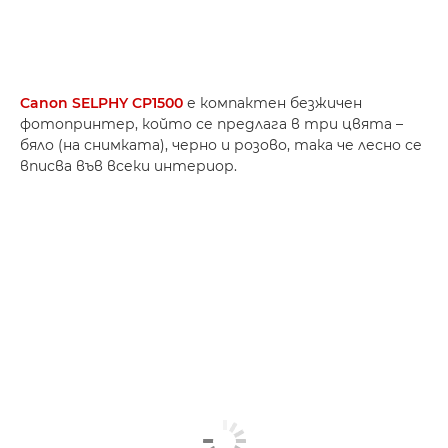
Canon SELPHY CP1500
е компактен безжичен
фотопринтер, който се предлага в три цвята –
бяло (на снимката), черно и розово, така че лесно се
вписва във всеки интериор.