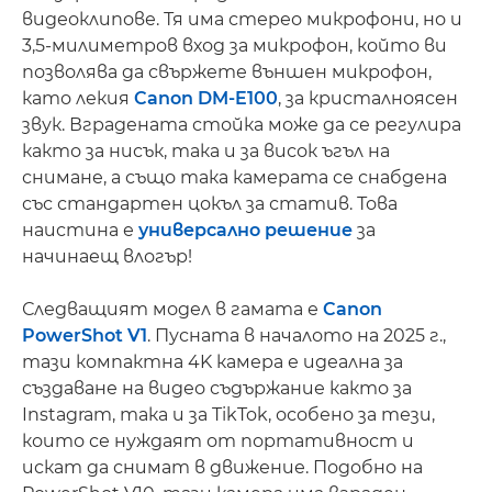
видеоклипове. Тя има стерео микрофони, но и
3,5-милиметров вход за микрофон, който ви
позволява да свържете външен микрофон,
като лекия
Canon DM-E100
, за кристалноясен
звук. Вградената стойка може да се регулира
както за нисък, така и за висок ъгъл на
снимане, а също така камерата се снабдена
със стандартен цокъл за статив. Това
наистина е
универсално решение
за
начинаещ влогър!
Следващият модел в гамата е
Canon
PowerShot V1
. Пусната в началото на 2025 г.,
тази компактна 4K камера е идеална за
създаване на видео съдържание както за
Instagram, така и за TikTok, особено за тези,
които се нуждаят от портативност и
искат да снимат в движение. Подобно на