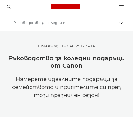
Canon Logo, back to ho
Ръководство за коледни подаръци от Canon
Прев
Canon
Вдъхновете се | Съвети за фотография и печат и ръководства за купувача
РЪКОВОДСТВО ЗА КУПУВАЧА
Съвети и техники за фотография и печат
Ръководство за коледни подаръци
от Canon
Намерете идеалните подаръци за
семейството и приятелите си през
този празничен сезон!