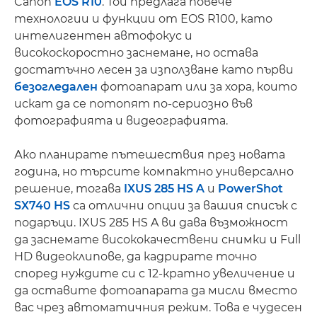
Canon
EOS R10
. Той предлага повече
технологии и функции от EOS R100, като
интелигентен автофокус и
високоскоростно заснемане, но остава
достатъчно лесен за използване като първи
безогледален
фотоапарат или за хора, които
искат да се потопят по-сериозно във
фотографията и видеографията.
Ако планирате пътешествия през новата
година, но търсите компактно универсално
решение, тогава
IXUS 285 HS A
и
PowerShot
SX740 HS
са отлични опции за вашия списък с
подаръци. IXUS 285 HS A ви дава възможност
да заснемате висококачествени снимки и Full
HD видеоклипове, да кадрирате точно
според нуждите си с 12-кратно увеличение и
да оставите фотоапарата да мисли вместо
вас чрез автоматичния режим. Това е чудесен