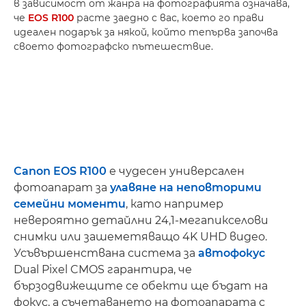
в зависимост от жанра на фотографията означава,
че
EOS R100
расте заедно с вас, което го прави
идеален подарък за някой, който тепърва започва
своето фотографско пътешествие.
Canon EOS R100
е чудесен универсален
фотоапарат за
улавяне на неповторими
семейни моменти
, като например
невероятно детайлни 24,1-мегапикселови
снимки или зашеметяващо 4K UHD видео.
Усъвършенствана система за
автофокус
Dual Pixel CMOS гарантира, че
бързодвижещите се обекти ще бъдат на
фокус, а съчетаването на фотоапарата с