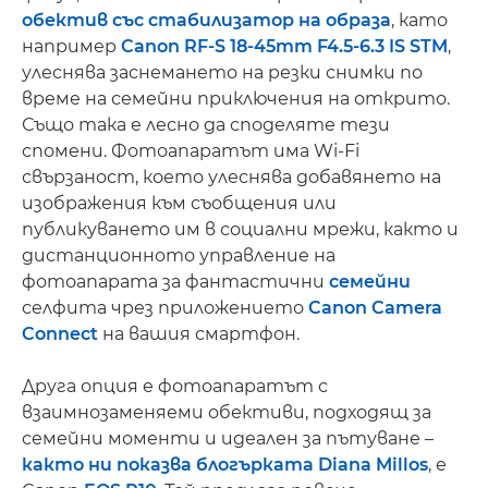
обектив със стабилизатор на образа
, като
например
Canon RF-S 18-45mm F4.5-6.3 IS STM
,
улеснява заснемането на резки снимки по
време на семейни приключения на открито.
Също така е лесно да споделяте тези
спомени. Фотоапаратът има Wi-Fi
свързаност, което улеснява добавянето на
изображения към съобщения или
публикуването им в социални мрежи, както и
дистанционното управление на
фотоапарата за фантастични
семейни
селфита чрез приложението
Canon Camera
Connect
на вашия смартфон.
Друга опция е фотоапаратът с
взаимнозаменяеми обективи, подходящ за
семейни моменти и идеален за пътуване –
както ни показва блогърката Diana Millos
, е