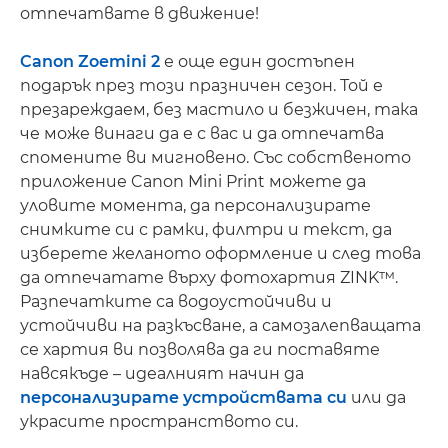
отпечатвате в движение!
Canon Zoemini 2
е още един достъпен
подарък през този празничен сезон. Той е
презареждаем, без мастило и безжичен, така
че може винаги да е с вас и да отпечатва
спомените ви мигновено. Със собственото
приложение Canon Mini Print можете да
уловите момента, да персонализирате
снимките си с рамки, филтри и текст, да
изберете желаното оформление и след това
да отпечатате върху фотохартия ZINK™.
Разпечатките са водоустойчиви и
устойчиви на разкъсване, а самозалепващата
се хартия ви позволява да ги поставяте
навсякъде – идеалният начин да
персонализирате устройствата си
или да
украсите пространството си.