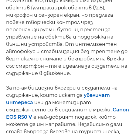
PowerShot V10, тази камера има вграден
обектив (ултраширок обектив f/2.8),
микрофон и сензорен екран, но предлага
повече творчески контрол чрез
персонализируеми бутони, пръстен за
управление на обектива и поддръжка на
външни устройства. От интелигентен
автофокус и стабилизация без трептене до
вертикално снимане и безпроблемна връзка
със смартфон – тя е идеална за създатели на
съдържание в движение.
За по-амбициозни влогъри и създатели на
съдържание, които искат да
увеличат
интереса
или да монетизират
съдържанието си в социалните мрежи,
Canon
EOS R50 V
е най-добрият подарък, който
можете да им направите. Независимо дали
става въпрос за влогове на туристическа,