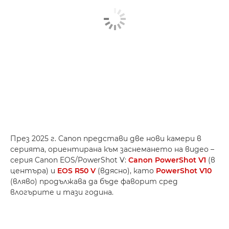
През 2025 г. Canon представи две нови камери в
серията, ориентирана към заснемането на видео –
серия Canon EOS/PowerShot V:
Canon PowerShot V1
(в
центъра) и
EOS R50 V
(вдясно), като
PowerShot V10
(вляво) продължава да бъде фаворит сред
влогърите и тази година.