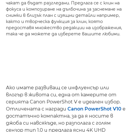
чакат да бъдат разгледани. Предлага се с клин на
фокуса и композиране на дълбочина за заснемане на
снимки в близък план с изящни детайли например,
както и творческа функция за клин, която
предоставя множество редакции на изображения,
така че да можете да изберете вашите любими.
Ако имате развиващ се инфлуенсър или
влогър в живота си, една от камерите от
серията Canon PowerShot V е идеален избор.
Отличената с награди
Canon PowerShot V10
е
достатъчно компактна, за да я носите в
джоба си навсякъде, но разполага с голям
сензор тип 1.0 и предлага ясни 4K UHD