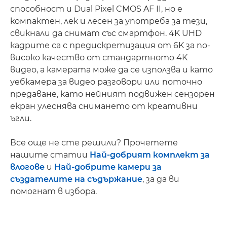
способност и Dual Pixel CMOS AF II, но е
компактен, лек и лесен за употреба за тези,
свикнали да снимат със смартфон. 4K UHD
кадрите са с предискретизация от 6K за по-
високо качество от стандартното 4K
видео, а камерата може да се използва и като
уебкамера за видео разговори или поточно
предаване, като нейният подвижен сензорен
екран улеснява снимането от креативни
ъгли.
Все още не сте решили? Прочетете
нашите статии
Най-добрият комплект за
влогове
и
Най-добрите камери за
създателите на съдържание
, за да ви
помогнат в избора.