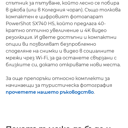
спътник за пътуване, който лесно се побира
в джоба (или в Коледния чорап). Също толкова
компактен е цифровият фотоапарат
PowerShot SX740 HS, който предлага 40-
кратно оптично увеличение и 4K видео
резолюция. И двете достъпни и компактни
опции ви позволяват безпроблемно
споделяне на снимки и видео в социалните
мрежи чрез Wi-Fi, за да останете свързани с
близките си, докато откривате нови места.
За още препоръки относно комплекти за
начинаещи за туристическа фотография
прочетете нашето ръководство
.