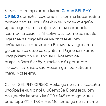
Компактен принтер като
Canon SELPHY
CP1500
допълва коледния пакет за креативна
фотография. Този безжичен модел създава
ярки разпечатки с формат на пощенска
картичка само за 41 секунди, което го прави
идеален за раздаване на спомени от
събирания с приятели в края на годината,
докато все още се случват. Разпечатките
1
издържат до 100 години
, когато се
съхраняват в албум, така че бъдещите
поколения също ще могат да преживеят
тези моменти.
Canon SELPHY CP1500 може да печата красиви
изображения с ярки цветове в размери от
пощенска картичка (100 x 148 mm) до мини
стикери (22 x 17,3 mm). Можете да печатате