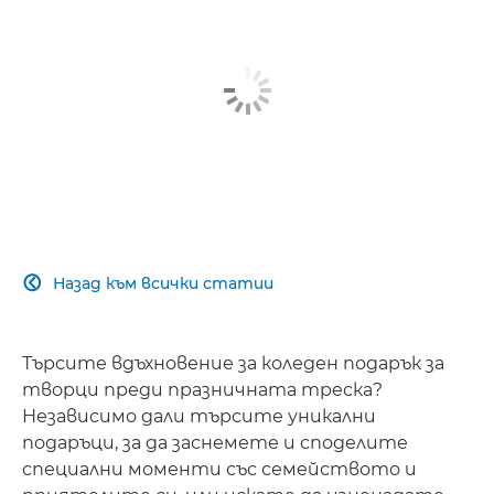
Назад към всички статии

Търсите вдъхновение за коледен подарък за
творци преди празничната треска?
Независимо дали търсите уникални
подаръци, за да заснемете и споделите
специални моменти със семейството и