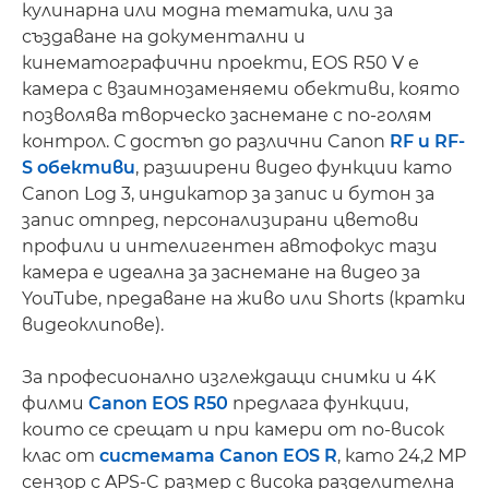
кулинарна или модна тематика, или за
създаване на документални и
кинематографични проекти, EOS R50 V е
камера с взаимнозаменяеми обективи, която
позволява творческо заснемане с по-голям
контрол. С достъп до различни Canon
RF и RF-
S обективи
, разширени видео функции като
Canon Log 3, индикатор за запис и бутон за
запис отпред, персонализирани цветови
профили и интелигентен автофокус тази
камера е идеална за заснемане на видео за
YouTube, предаване на живо или Shorts (кратки
видеоклипове).
За професионално изглеждащи снимки и 4K
филми
Canon EOS R50
предлага функции,
които се срещат и при камери от по-висок
клас от
системата Canon EOS R
, като 24,2 MP
сензор с APS-C размер с висока разделителна