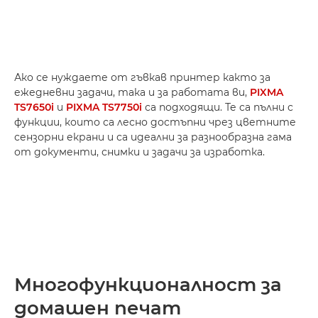
Ако се нуждаете от гъвкав принтер както за
ежедневни задачи, така и за работата ви,
PIXMA
TS7650i
и
PIXMA TS7750i
са подходящи. Те са пълни с
функции, които са лесно достъпни чрез цветните
сензорни екрани и са идеални за разнообразна гама
от документи, снимки и задачи за изработка.
Многофункционалност за
домашен печат