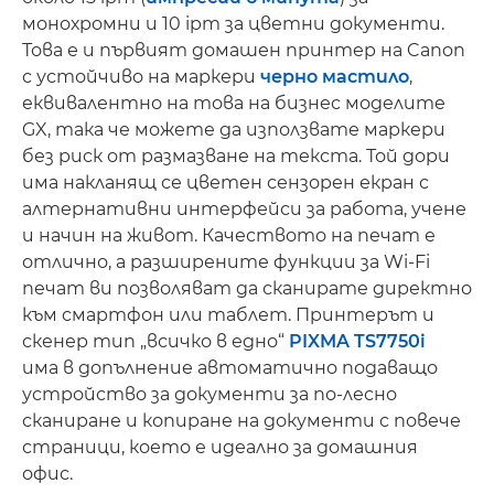
монохромни и 10 ipm за цветни документи.
Това е и първият домашен принтер на Canon
с устойчиво на маркери
черно мастило
,
еквивалентно на това на бизнес моделите
GX, така че можете да използвате маркери
без риск от размазване на текста. Той дори
има накланящ се цветен сензорен екран с
алтернативни интерфейси за работа, учене
и начин на живот. Качеството на печат е
отлично, а разширените функции за Wi-Fi
печат ви позволяват да сканирате директно
към смартфон или таблет. Принтерът и
скенер тип „всичко в едно“
PIXMA TS7750i
има в допълнение автоматично подаващо
устройство за документи за по-лесно
сканиране и копиране на документи с повече
страници, което е идеално за домашния
офис.