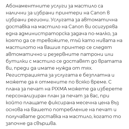
Абонаментните услуги за мастило са
налични за избрани принтери на Canon в
избрани региони. Услугата за автоматична
доставка на мастило на Canon ви осигурява
една администраторска задача по-малко, за
която да се тревожите, тъй като нивата на
мастилото на вашия принтер се следят
автоматично и резервните патрони или
бутилки с мастило се доставят до вратата
ви, преди да имате нужда от тях.
Регистрацията за услугата е безплатна и
можете да я отмените по всяко време. С
плана за печат на PIXMA можете да изберете
персонализиран план за печат за вас, при
който плащате фиксирана месечна цена въз
основа на вашето потребление на печат и
получавате доставка на мастило, когато то
започне да свършва.