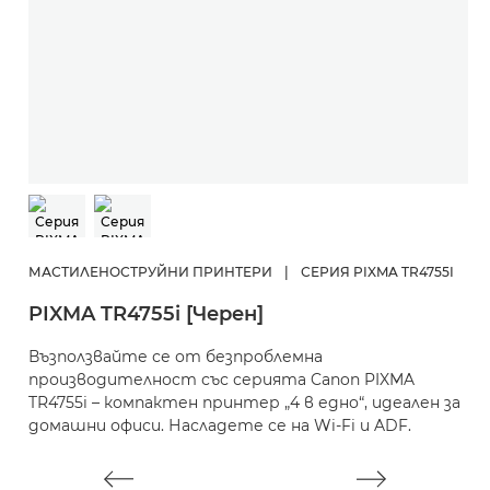
П
P
МАСТИЛЕНОСТРУЙНИ ПРИНТЕРИ
|
СЕРИЯ PIXMA TR4755I
Б
PIXMA TR4755i [Черен]
б
б
Възползвайте се от безпроблемна
н
производителност със серията Canon PIXMA
TR4755i – компактен принтер „4 в едно“, идеален за
домашни офиси. Насладете се на Wi-Fi и ADF.