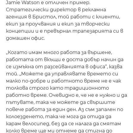
Jamie Watson е отличен пример.
Стратегически директор в рекламна
агенция в Бристол, той работи с клиенти,
екип за проучвания и екип за творчески
концепции и е превърнал трапезарията си в
домашен офис.
„Когато имам много работа за вършене,
работата от вкъщи е доста добър начин да
се измъкна от разсейванията в офиса“, казва
той. „Можете да управлявате времето си
малко по-добре и работното време не е чак
толкова строго като традиционното
работно време. Очевидно е, че не е нужно и да
пътувате, така че можете да свършите
повече работа за един ден. Аз съм запален по
колоезденето, така че мога да отида да
карам велосипед, без да се налага да смятам
колко време ще ми отнеме да стигна до