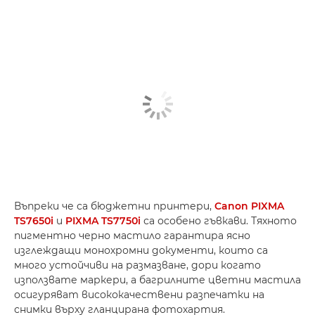
Въпреки че са бюджетни принтери,
Canon PIXMA
TS7650i
и
PIXMA TS7750i
са особено гъвкави. Тяхното
пигментно черно мастило гарантира ясно
изглеждащи монохромни документи, които са
много устойчиви на размазване, дори когато
използвате маркери, а багрилните цветни мастила
осигуряват висококачествени разпечатки на
снимки върху гланцирана фотохартия.