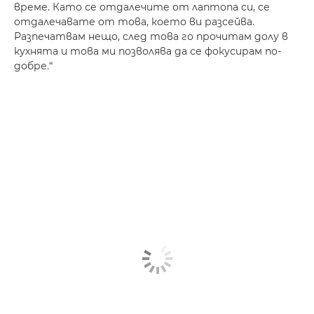
време. Като се отдалечите от лаптопа си, се
отдалечавате от това, което ви разсейва.
Разпечатвам нещо, след това го прочитам долу в
кухнята и това ми позволява да се фокусирам по-
добре.“