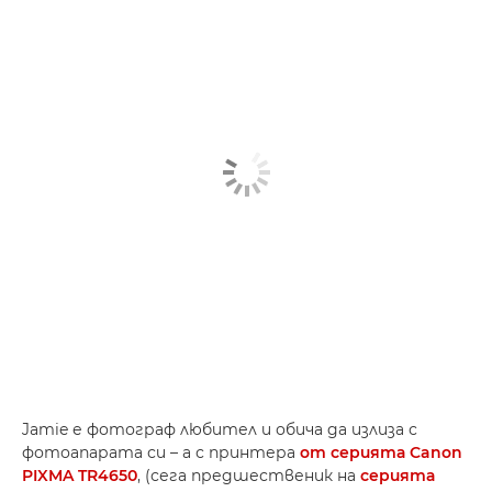
Jamie е фотограф любител и обича да излиза с
фотоапарата си – а с принтера
от серията Canon
PIXMA TR4650
, (сега предшественик на
серията