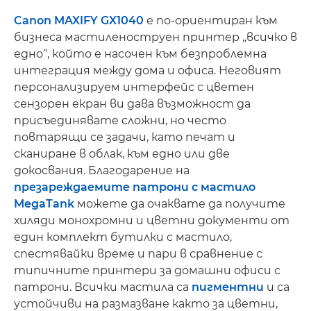
Canon MAXIFY GX1040
е по-ориентиран към
бизнеса мастиленоструен принтер „всичко в
едно“, който е насочен към безпроблемна
интеграция между дома и офиса. Неговият
персонализируем интерфейс с цветен
сензорен екран ви дава възможност да
присъединявате сложни, но често
повтарящи се задачи, като печат и
сканиране в облак, към едно или две
докосвания. Благодарение на
презареждаемите патрони с мастило
MegaTank
можете да очаквате да получите
хиляди монохромни и цветни документи от
един комплект бутилки с мастило,
спестявайки време и пари в сравнение с
типичните принтери за домашни офиси с
патрони. Всички мастила са
пигментни
и са
устойчиви на размазване както за цветни,