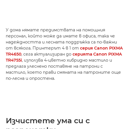
У дома нямате предимствата на помощния
персонал, който може да имате в офиса, така че
надеждността и лесната поддръжка са по-важни
от всякога. Принтерът 4 в 1 от
серия Canon PIXMA
TR4650
, сега актуализиран до
серията Canon PIXMA
TR4755i
, използва 4-цветно хибридно мастило и
предлага улеснено поставяне на патрони с
мастило, което прави смяната на патроните още
по-лесна и опростена.
Изчистете ума си с