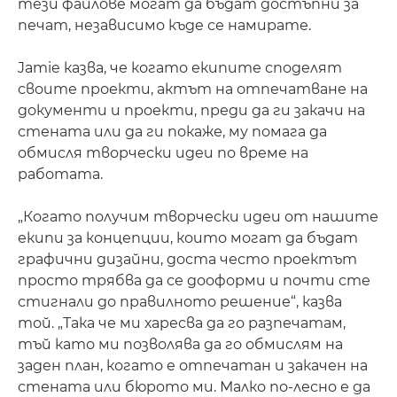
тези файлове могат да бъдат достъпни за
печат, независимо къде се намирате.
Jamie казва, че когато екипите споделят
своите проекти, актът на отпечатване на
документи и проекти, преди да ги закачи на
стената или да ги покаже, му помага да
обмисля творчески идеи по време на
работата.
„Когато получим творчески идеи от нашите
екипи за концепции, които могат да бъдат
графични дизайни, доста често проектът
просто трябва да се дооформи и почти сте
стигнали до правилното решение“, казва
той. „Така че ми харесва да го разпечатам,
тъй като ми позволява да го обмислям на
заден план, когато е отпечатан и закачен на
стената или бюрото ми. Малко по-лесно е да