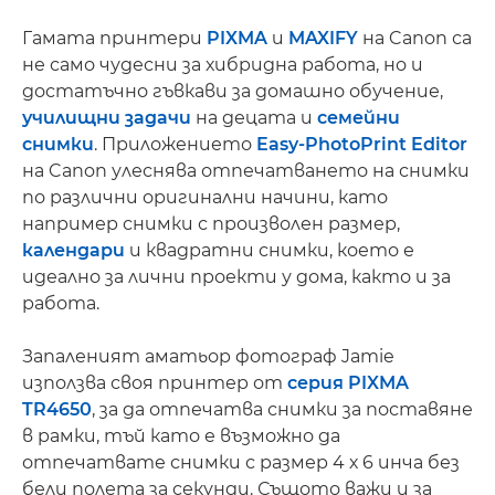
Гамата принтери
PIXMA
и
MAXIFY
на Canon са
не само чудесни за хибридна работа, но и
достатъчно гъвкави за домашно обучение,
училищни задачи
на децата и
семейни
снимки
. Приложението
Easy-PhotoPrint Editor
на Canon улеснява отпечатването на снимки
по различни оригинални начини, като
например снимки с произволен размер,
календари
и квадратни снимки, което е
идеално за лични проекти у дома, както и за
работа.
Запаленият аматьор фотограф Jamie
използва своя принтер от
серия PIXMA
TR4650
, за да отпечатва снимки за поставяне
в рамки, тъй като е възможно да
отпечатвате снимки с размер 4 х 6 инча без
бели полета за секунди. Същото важи и за