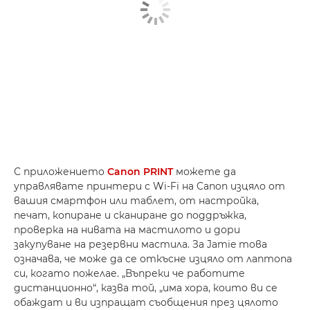
С приложението
Canon PRINT
можете да
управлявате принтери с Wi-Fi на Canon изцяло от
вашия смартфон или таблет, от настройка,
печат, копиране и сканиране до поддръжка,
проверка на нивата на мастилото и дори
закупуване на резервни мастила. За Jamie това
означава, че може да се откъсне изцяло от лаптопа
си, когато пожелае. „Въпреки че работите
дистанционно“, казва той, „има хора, които ви се
обаждат и ви изпращат съобщения през цялото