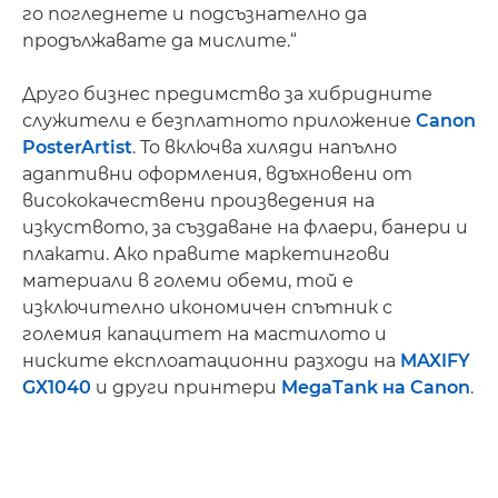
го погледнете и подсъзнателно да
продължавате да мислите.“
Друго бизнес предимство за хибридните
служители е безплатното приложение
Canon
PosterArtist
. То включва хиляди напълно
адаптивни оформления, вдъхновени от
висококачествени произведения на
изкуството, за създаване на флаери, банери и
плакати. Ако правите маркетингови
материали в големи обеми, той е
изключително икономичен спътник с
големия капацитет на мастилото и
ниските експлоатационни разходи на
MAXIFY
GX1040
и други принтери
MegaTank на Canon
.