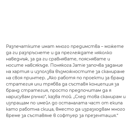
Разпечатките имат много предимства – можете
да ги разпръснете и да преглеждате няколко
наведнъж, за да ги сравнявате, пояснявате и
носите навсякъде. Понякога Jamie започва задание
на хартия и използва възможностите за сканиране
на своя принтер. „Ако работя по проекти за бранд
стратегия или трябва да съставя концепция за
бранд стратегия, просто предпочитам да я
нарисувам ръчно“, казва той. „След това сканирам и
изпращам по имейл до останалата част от екипа
като работна скица, вместо да изразходвам много
време за съставяне в софтуер за презентация.“