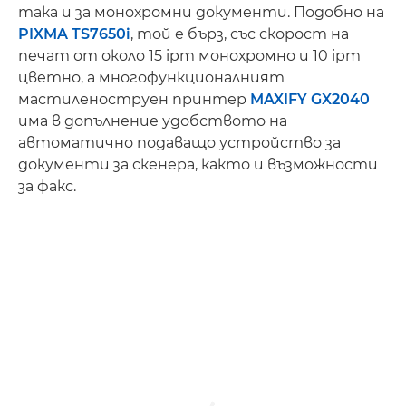
така и за монохромни документи. Подобно на
PIXMA TS7650i
, той е бърз, със скорост на
печат от около 15 ipm монохромно и 10 ipm
цветно, а многофункционалният
мастиленоструен принтер
MAXIFY GX2040
има в допълнение удобството на
автоматично подаващо устройство за
документи за скенера, както и възможности
за факс.