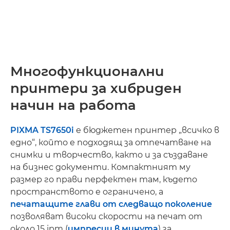
Многофункционални
принтери за хибриден
начин на работа
PIXMA TS7650i
е бюджетен принтер „всичко в
едно“, който е подходящ за отпечатване на
снимки и творчество, както и за създаване
на бизнес документи. Компактният му
размер го прави перфектен там, където
пространството е ограничено, а
печатащите глави от следващо поколение
позволяват високи скорости на печат от
около 15 ipm (
импресии в минута
) за