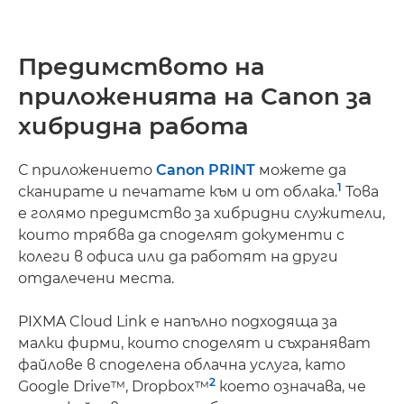
Предимството на
приложенията на Canon за
хибридна работа
С приложението
Canon PRINT
можете да
1
сканирате и печатате към и от облака.
Това
е голямо предимство за хибридни служители,
които трябва да споделят документи с
колеги в офиса или да работят на други
отдалечени места.
PIXMA Cloud Link е напълно подходяща за
малки фирми, които споделят и съхраняват
файлове в споделена облачна услуга, като
2
Google Drive™, Dropbox™
което означава, че