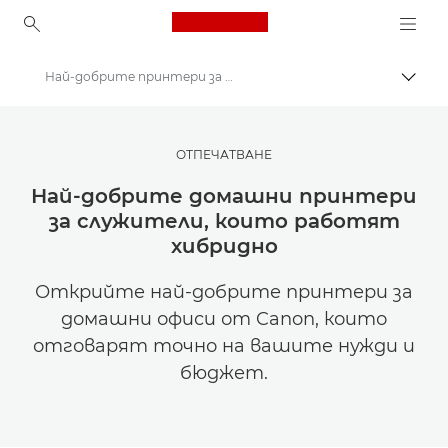
Canon Logo, back to ho
Най-добрите принтери за домашния офис
Прев
Canon
Вдъхновете се | Съвети за фотография и печат и ръководства за купувача
ОТПЕЧАТВАНЕ
Съвети и техники за фотография и печат
Най-добрите домашни принтери
за служители, които работят
хибридно
Открийте най-добрите принтери за
домашни офиси от Canon, които
отговарят точно на вашите нужди и
бюджет.