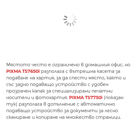
Мястото често е ограничено в домашния офис, но
PIXMA TS7650i
разполага с вътрешна касета за
подаване на хартия, за да спести място, както и
със задно подаващо устройство с удобен
прозрачен капак за специализирани печатни
носители и фотохартия.
PIXMA TS7750i
(показан
тук) разполага в допълнение с автоматично
подаващо устройство за документи за лесно
сканиране и копиране на множество страници.