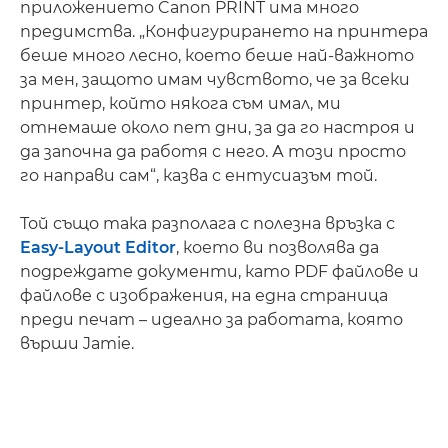
приложението Canon PRINT има много
предимства. „Конфигурирането на принтера
беше много лесно, което беше най-важното
за мен, защото имам чувството, че за всеки
принтер, който някога съм имал, ми
отнемаше около пет дни, за да го настроя и
да започна да работя с него. А този просто
го направи сам“, казва с ентусиазъм той.
Той също така разполага с полезна връзка с
Easy-Layout Editor
, което ви позволява да
подреждате документи, като PDF файлове и
файлове с изображения, на една страница
преди печат – идеално за работата, която
върши Jamie.