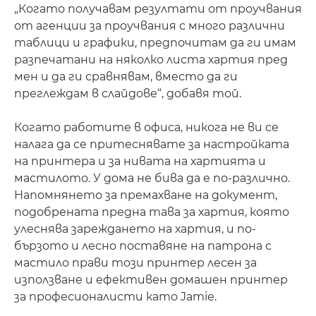
„Когато получавам резултати от проучвания
от агенции за проучвания с много различни
таблици и графики, предпочитам да ги имам
разпечатани на няколко листа хартия пред
мен и да ги сравнявам, вместо да ги
преглеждам в слайдове“, добавя той.
Когато работите в офиса, никога не ви се
налага да се притеснявате за настройката
на принтера и за нивата на хартията и
мастилото. У дома не бива да е по-различно.
Напомнянето за премахване на документ,
подобрената предна тава за хартия, която
улеснява зареждането на хартия, и по-
бързото и лесно поставяне на патрона с
мастило прави този принтер лесен за
използване и ефективен домашен принтер
за професионалисти като Jamie.