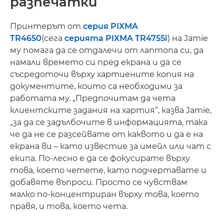
разпечатки
Принтерът от
серия PIXMA
TR4650
(сега
серията PIXMA TR4755i
) на Jamie
му помага да се отдалечи от лаптопа си, да
намали времето си пред екрана и да се
съсредоточи върху хартиените копия на
документите, които са необходими за
работата му. „Предпочитам да чета
клиентските задания на хартия“, казва Jamie,
„за да се задълбочите в информацията, така
че да не се разсейвате от каквото и да е на
екрана ви – като известие за имейл или чат с
екипа. По-лесно е да се фокусирате върху
това, което четете, като подчертавате и
добавяте въпроси. Просто се чувствам
малко по-концентриран върху това, което
правя, и това, което чета.