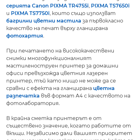
серията Canon PIXMA TR4755i
,
PIXMA TS7650i
и
PIXMA TS7750i
, които също използват
багрилни цветни мастила
за първокласно
качество на печат върху гланцирана
фотохартия
.
При печатането на висококачествени
снимки многофункционалният
мастиленоструен принтер за домашни
офиси превъзхожда цветния лазерен
принтер, тъй като нищо не може да се
сравни с ефекта на гланцирана
цветна
разпечатка
във формат А4 с качеството на
фотолаборатория.
В крайна сметка принтерът е от
съществено значение, когато работите от
вкъщи. Независимо дали вашият приоритет