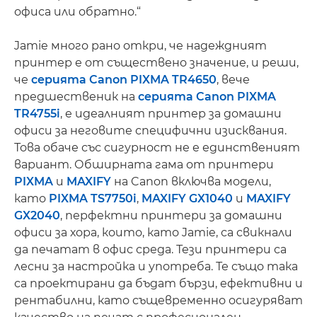
офиса или обратно.“
Jamie много рано откри, че надеждният
принтер е от съществено значение, и реши,
че
серията Canon PIXMA TR4650
, вече
предшественик на
серията Canon PIXMA
TR4755i
, е идеалният принтер за домашни
офиси за неговите специфични изисквания.
Това обаче със сигурност не е единственият
вариант. Обширната гама от принтери
PIXMA
и
MAXIFY
на Canon включва модели,
като
PIXMA TS7750i
,
MAXIFY GX1040
и
MAXIFY
GX2040
, перфектни принтери за домашни
офиси за хора, които, като Jamie, са свикнали
да печатат в офис среда. Тези принтери са
лесни за настройка и употреба. Те също така
са проектирани да бъдат бързи, ефективни и
рентабилни, като същевременно осигуряват