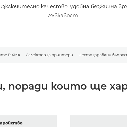
изключително качество, удобна безжична вр
гъвкавост.
ите PIXMA
Селектор за принтери
Често задавани въпрос
, поради които ще ха
стройство