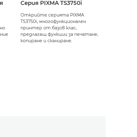
я
Серия PIXMA TS3750i
Открийте серията PIXMA
TS3750i, многофункционален
лно
принтер от базов клас,
ение
предлагащ функции за печатане,
копиране и сканиране.