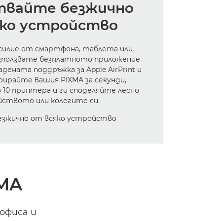
вайте безжично
яко устройство
силие от смартфона, таблета или
използвате безплатното приложение
адената поддръжка за Apple AirPrint и
рирайте вашия PIXMA за секунди,
10 принтера и ги споделяйте лесно
йството или колегите си.
XMA
офиса и