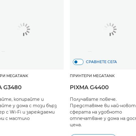
СРАВНЕТЕ СЕГА
РИ MEGATANK
ПРИНТЕРИ MEGATANK
A G3480
PIXMA G4400
йте, копирайте и
Получавате повече.
айте у дома с този бърз
Представяме ви най-новот
р с Wi-Fi и зареждаеми
сферата на удобното
и с мастило
отпечатване у дома на до
цена.