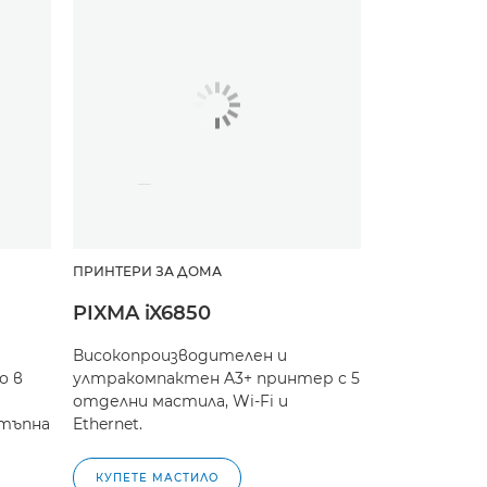
ПРИНТЕРИ ЗА ДОМА
PIXMA iX6850
Високопроизводителен и
о в
ултракомпактен A3+ принтер с 5
отделни мастила, Wi-Fi и
стъпна
Ethernet.
КУПЕТЕ МАСТИЛО