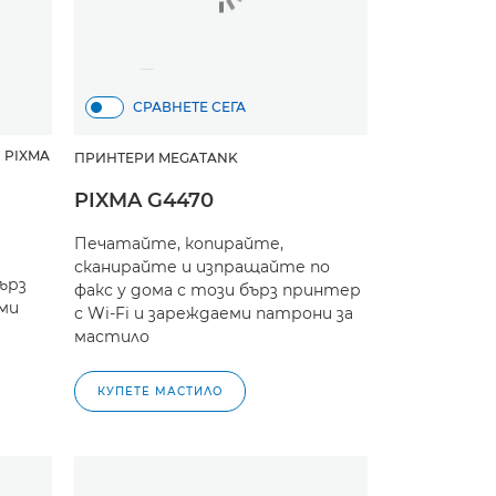
СРАВНЕТЕ СЕГА
 PIXMA
ПРИНТЕРИ MEGATANK
PIXMA G4470
Печатайте, копирайте,
сканирайте и изпращайте по
ърз
факс у дома с този бърз принтер
еми
с Wi-Fi и зареждаеми патрони за
мастило
КУПЕТЕ МАСТИЛО