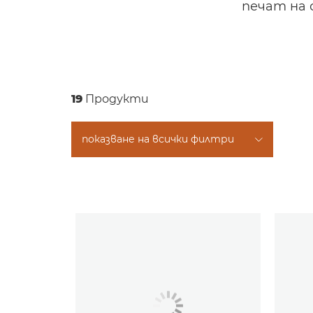
печат на 
19
Продукти
показване на всички филтри