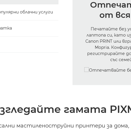
Отпечат
улярни облачни услуги
от вс
чатка
Печатайте без у
лаптопа си, като 
Canon PRINT или вгр
Mopria. Конфигу
регистрирайте до 
със семе
згледайте гамата PI
сални мастиленоструйни принтери за дома, 