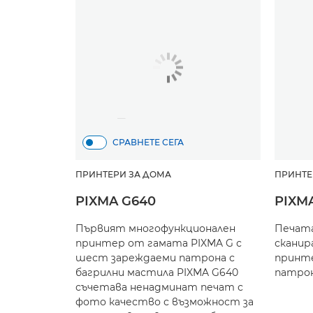
СРАВНЕТЕ СЕГА
ПРИНТЕРИ ЗА ДОМА
ПРИНТЕ
PIXMA G640
PIXM
Първият многофункционален
Печата
принтер от гамата PIXMA G с
сканир
шест зареждаеми патрона с
принте
багрилни мастила PIXMA G640
патрон
съчетава ненадминат печат с
фото качество с възможност за