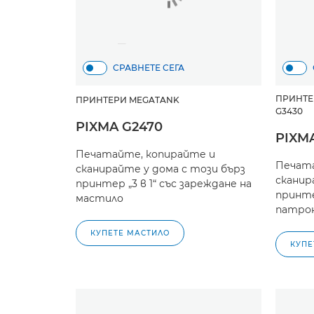
СРАВНЕТЕ СЕГА
ПРИНТЕ
ПРИНТЕРИ MEGATANK
G3430
PIXMA G2470
PIXMA
Печатайте, копирайте и
Печата
сканирайте у дома с този бърз
сканир
принтер „3 в 1“ със зареждане на
принте
мастило
патрон
КУПЕТЕ МАСТИЛО
КУПЕ