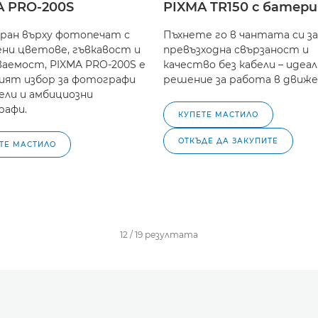
A PRO-200S
PIXMA TR150 с батери
ран върху фотопечат с
Пъхнете го в чантата си за
ни цветове, гъвкавост и
превъзходна свързаност и
ваемост, PIXMA PRO-200S е
качество без кабели – идеа
ият избор за фотографи
решение за работа в движ
ли и амбициозни
рафи.
КУПЕТЕ МАСТИЛО
ОТКЪДЕ ДА ЗАКУПИТЕ
ТЕ МАСТИЛО
12
/
19
резултатa