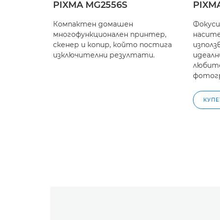
PIXMA MG2556S
PIXM
Компактен домашен
Фокуси
многофункционален принтер,
насите
скенер и копир, който постига
използ
изключителни резултати.
идеалн
любите
фотог
КУПЕ