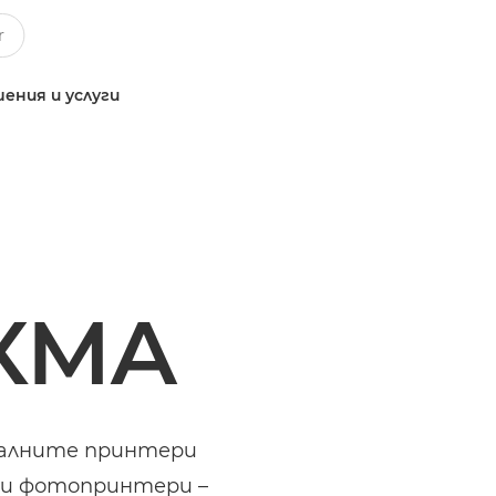
ения и услуги
XMA
салните принтери
лни фотопринтери –