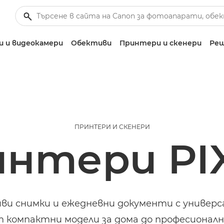
 и видеокамери
Обективи
Принтери и скенери
Реш
ПРИНТЕРИ И СКЕНЕРИ
интери PI
ви снимки и ежедневни документи с универ
т компактни модели за дома до професиона