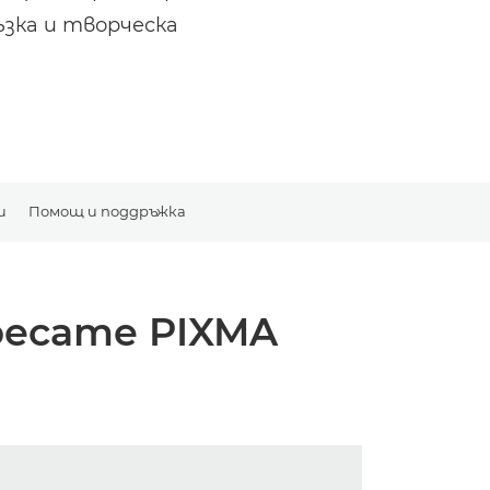
ъзка и творческа
и
Помощ и поддръжка
ресате PIXMA