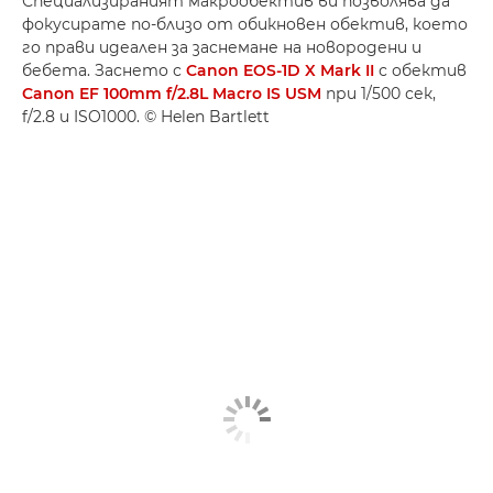
Специализираният макрообектив ви позволява да
фокусирате по-близо от обикновен обектив, което
го прави идеален за заснемане на новородени и
бебета. Заснето с
Canon EOS-1D X Mark II
с обектив
Canon EF 100mm f/2.8L Macro IS USM
при 1/500 сек,
f/2.8 и ISO1000. © Helen Bartlett