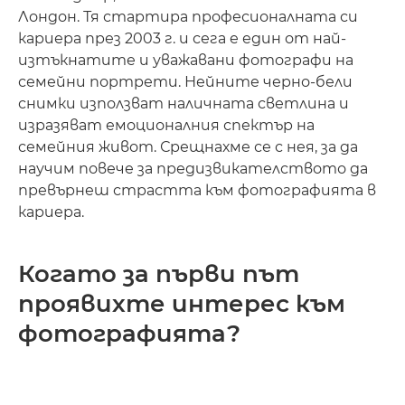
Лондон. Тя стартира професионалната си
кариера през 2003 г. и сега е един от най-
изтъкнатите и уважавани фотографи на
семейни портрети. Нейните черно-бели
снимки използват наличната светлина и
изразяват емоционалния спектър на
семейния живот. Срещнахме се с нея, за да
научим повече за предизвикателството да
превърнеш страстта към фотографията в
кариера.
Когато за първи път
проявихте интерес към
фотографията?