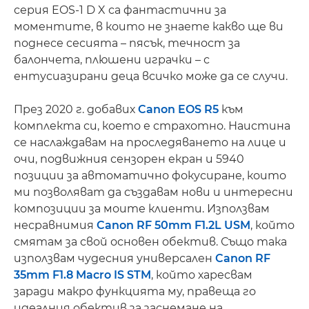
серия EOS-1 D X са фантастични за
моментите, в които не знаете какво ще ви
поднесе сесията – пясък, течност за
балончета, плюшени играчки – с
ентусиазирани деца всичко може да се случи.
През 2020 г. добавих
Canon EOS R5
към
комплекта си, което е страхотно. Наистина
се наслаждавам на проследяването на лице и
очи, подвижния сензорен екран и 5940
позиции за автоматично фокусиране, които
ми позволяват да създавам нови и интересни
композиции за моите клиенти. Използвам
несравнимия
Canon RF 50mm F1.2L USM
, който
смятам за свой основен обектив. Също така
използвам чудесния универсален
Canon RF
35mm F1.8 Macro IS STM
, който харесвам
заради макро функцията му, правеща го
идеалния обектив за заснемане на