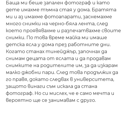
Баща ми беше запален фотограф и като
дете имахме тъмна стая у дома. Братята
ми и аз имахме фотоапарати, заснемахме
много снимки на черно-бяла лента, след
което проявявахме и разпечатвахме своите
снимки. По това време майка ми имаше
детска ясла у дома през работните дни.
Когато станах тинейджър, започнах да
снимам децата от яслата и да продавам
снимките на родителите им, за да изкарам
малко джобни пари. След това продължих да
го правя, докато следвах в университета,
защото винаги съм искала да стана
фотограф. Но си мислех, че е само мечта и
вероятно ще се занимавам с друго.