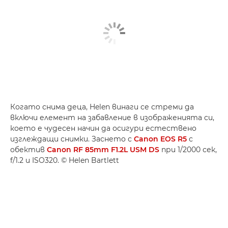
Когато снима деца, Helen винаги се стреми да
включи елемент на забавление в изображенията си,
което е чудесен начин да осигури естествено
изглеждащи снимки. Заснето с
Canon EOS R5
с
обектив
Canon RF 85mm F1.2L USM DS
при 1/2000 сек,
f/1.2 и ISO320. © Helen Bartlett