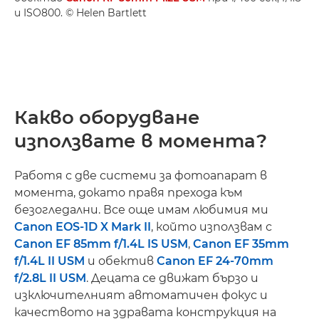
и ISO800. © Helen Bartlett
Какво оборудване
използвате в момента?
Работя с две системи за фотоапарат в
момента, докато правя прехода към
безогледални. Все още имам любимия ми
Canon EOS-1D X Mark II
, който използвам с
Canon EF 85mm f/1.4L IS USM
,
Canon EF 35mm
f/1.4L II USM
и обектив
Canon EF 24-70mm
f/2.8L II USM
. Децата се движат бързо и
изключителният автоматичен фокус и
качеството на здравата конструкция на