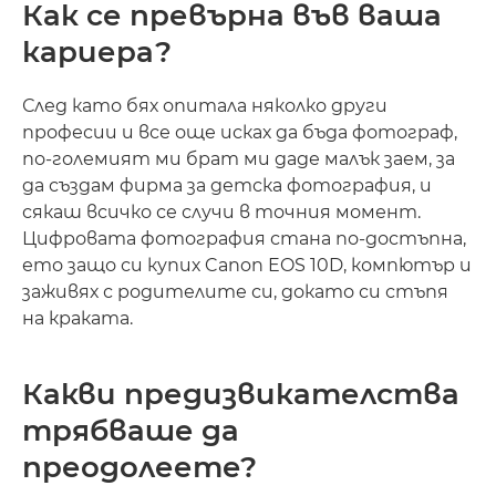
Как се превърна във ваша
кариера?
След като бях опитала няколко други
професии и все още исках да бъда фотограф,
по-големият ми брат ми даде малък заем, за
да създам фирма за детска фотография, и
сякаш всичко се случи в точния момент.
Цифровата фотография стана по-достъпна,
ето защо си купих Canon EOS 10D, компютър и
заживях с родителите си, докато си стъпя
на краката.
Какви предизвикателства
трябваше да
преодолеете?