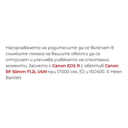
Насърчаването на родителите да се включат в
снимките помага на вашите обекти да се
отпуснат и улеснява улавянето на спонтанни
моменти. Заснето с
Canon EOS R
с обектив
Canon
RF 50mm F1.2L USM
при 1/1000 сек, f/2 и ISO400. © Helen
Bartlett