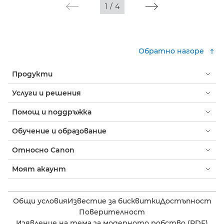
1
/
4
Обратно нагоре
Продукти
Услуги и решения
Помощ и поддръжка
Обучение и образование
Относно Canon
Моят акаунт
Общи условия
Известие за бисквитки
Достъпност
Поверителност
Изявление на тема за модерното робство (PDF)