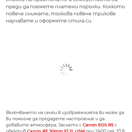
преди да поемете платени поръчки. Колкото
повече снимате, толкова повече трикове
научавате и оформяте стила си.
Включването на сенки в изображенията ви може да
ви помогне да предадете настроение и да
добавите атмосфера. Заснето с
Canon EOS R5
с
обектив
Canon RF 50mm F1.2L USM
при 1/400 сек, f/1.8