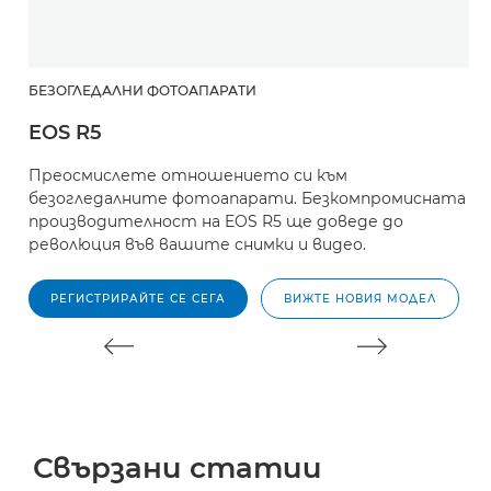
БЕЗОГЛЕДАЛНИ ФОТОАПАРАТИ
О
EOS R5
E
Преосмислете отношението си към
Ц
безогледалните фотоапарати. Безкомпромисната
д
производителност на EOS R5 ще доведе до
с
революция във вашите снимки и видео.
РЕГИСТРИРАЙТЕ СЕ СЕГА
ВИЖТЕ НОВИЯ МОДЕЛ
Свързани статии