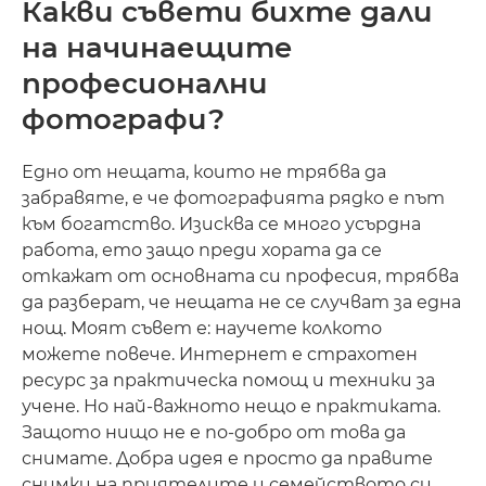
Какви съвети бихте дали
на начинаещите
професионални
фотографи?
Едно от нещата, които не трябва да
забравяте, е че фотографията рядко е път
към богатство. Изисква се много усърдна
работа, ето защо преди хората да се
откажат от основната си професия, трябва
да разберат, че нещата не се случват за една
нощ. Моят съвет е: научете колкото
можете повече. Интернет е страхотен
ресурс за практическа помощ и техники за
учене. Но най-важното нещо е практиката.
Защото нищо не е по-добро от това да
снимате. Добра идея е просто да правите
снимки на приятелите и семейството си,