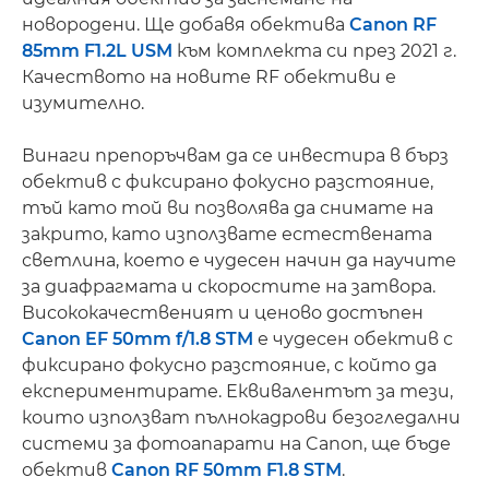
новородени. Ще добавя обектива
Canon RF
85mm F1.2L USM
към комплекта си през 2021 г.
Качеството на новите RF обективи е
изумително.
Винаги препоръчвам да се инвестира в бърз
обектив с фиксирано фокусно разстояние,
тъй като той ви позволява да снимате на
закрито, като използвате естествената
светлина, което е чудесен начин да научите
за диафрагмата и скоростите на затвора.
Висококачественият и ценово достъпен
Canon EF 50mm f/1.8 STM
е чудесен обектив с
фиксирано фокусно разстояние, с който да
експериментирате. Еквивалентът за тези,
които използват пълнокадрови безогледални
системи за фотоапарати на Canon, ще бъде
обектив
Canon RF 50mm F1.8 STM
.