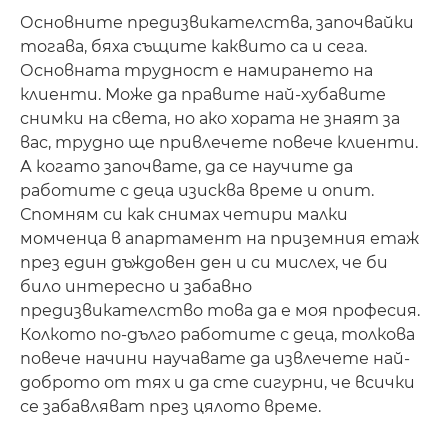
Основните предизвикателства, започвайки
тогава, бяха същите каквито са и сега.
Основната трудност е намирането на
клиенти. Може да правите най-хубавите
снимки на света, но ако хората не знаят за
вас, трудно ще привлечете повече клиенти.
А когато започвате, да се научите да
работите с деца изисква време и опит.
Спомням си как снимах четири малки
момченца в апартамент на приземния етаж
през един дъждовен ден и си мислех, че би
било интересно и забавно
предизвикателство това да е моя професия.
Колкото по-дълго работите с деца, толкова
повече начини научавате да извлечете най-
доброто от тях и да сте сигурни, че всички
се забавляват през цялото време.