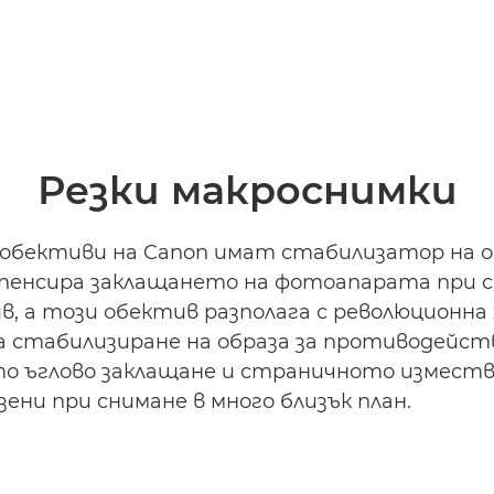
Резки макроснимки
обективи на Canon имат стабилизатор на обр
пенсира заклащането на фотоапарата при 
в, а този обектив разполага с революционна
а стабилизиране на образа за противодейст
о ъглово заклащане и страничното измества
зени при снимане в много близък план.