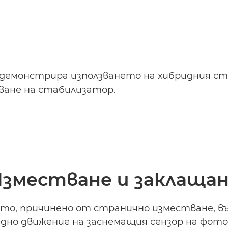
 демонстрира използването на хибридния ста
ване на стабилизатор.
зместване и заклаща
то, причинено от странично изместване, в
едно движение на заснемащия сензор на фот