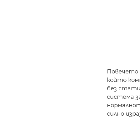
Повечето 
който ком
без стати
система з
нормалнот
силно изра