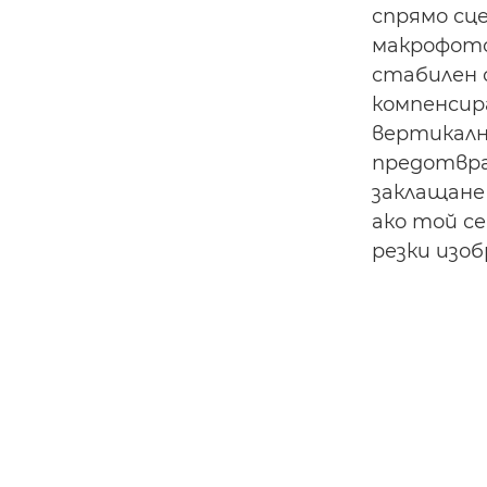
спрямо сце
макрофото
стабилен 
компенсир
вертикална
предотвра
заклащане
ако той с
резки изо