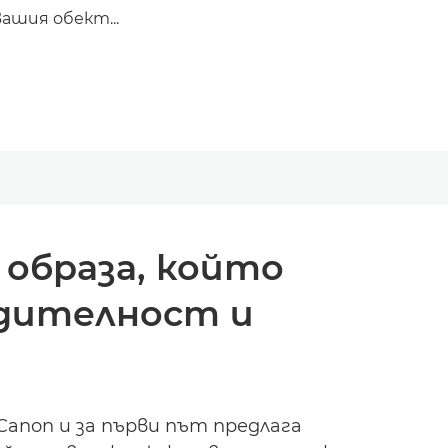
вашия обект...
образа, който
одителност и
Canon и за първи път предлага