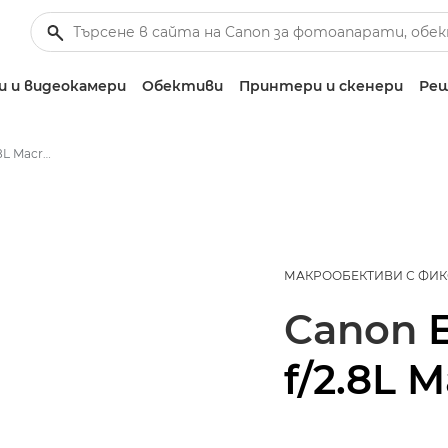
 и видеокамери
Обективи
Принтери и скенери
Реш
Canon EF 100mm f/2.8L Macro IS USM - Обективи – обективи за фотоапарати
МАКРООБЕКТИВИ С ФИК
Canon
f/2.8L 