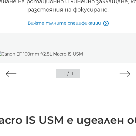
аване на ротационно и линейно заклащане, 
разстояния на фокусиране.
Вижте пълните спецификации

1
/
1
acro IS USM е идеален 