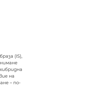
аза (IS),
снимане
 хибридна
вие на
не – по-