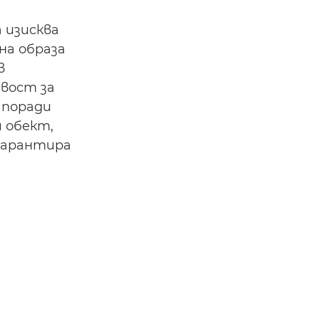
 изисква
на образа
в
авост за
 поради
 обект,
 гарантира