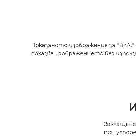
Показаното изображение за "ВКЛ."
показва изображението без използ
И
Заклащане
при успор