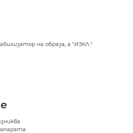
билизатор на образа, а "ИЗКЛ."
не
ъзниква
оапарата