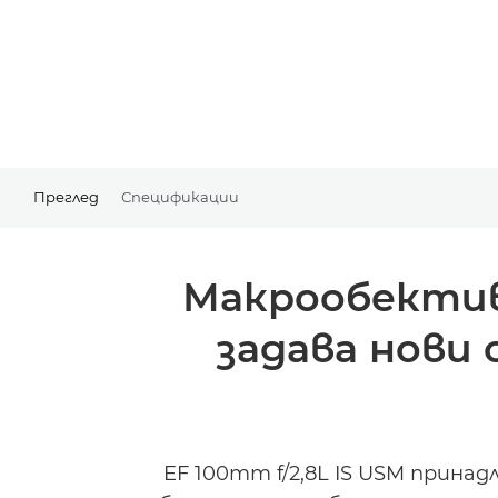
Преглед
Спецификации
Макрообектив
задава нови
EF 100mm f/2,8L IS USM прина