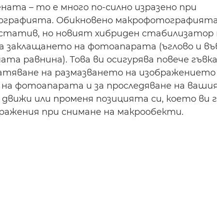
ната – то е много по-силно изразено при
графията. Обикновено макрофотографията
статив, но новият хибриден стабилизатор 
а заклащането на фотоапарата (ъглово и въ
та равнина). Това ви осигурява повече гъвк
тяване на размазването на изображението
 на фотоапарата и за проследяване на вашия
е движи или променя позицията си, което ви
бражения при снимане на макрообекти.