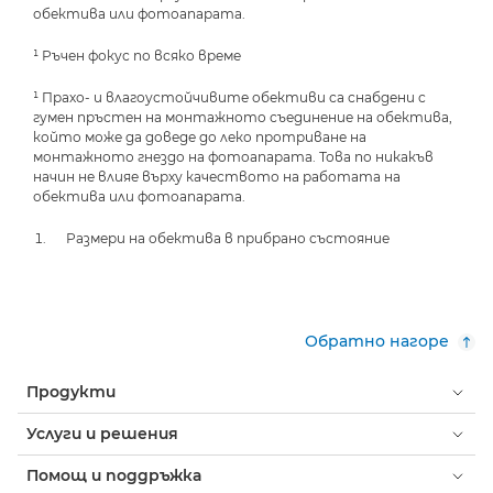
обектива или фотоапарата.
¹ Ръчен фокус по всяко време
¹ Прахо- и влагоустойчивите обективи са снабдени с
гумен пръстен на монтажното съединение на обектива,
който може да доведе до леко протриване на
монтажното гнездо на фотоапарата. Това по никакъв
начин не влияе върху качеството на работата на
обектива или фотоапарата.
Размери на обектива в прибрано състояние
Обратно нагоре
Продукти
Услуги и решения
Помощ и поддръжка