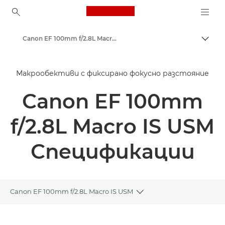
Canon Logo, back to ho
Canon EF 100mm f/2.8L Macro IS USM - Обективи – обективи за фотоапарати
Прев
Canon
Макрообективи с фиксирано фокусно разстояние
Обективи за фотоапарат Canon
Canon EF 100mm
f/2.8L Macro IS USM
Спецификации
Canon EF 100mm f/2.8L Macro IS USM
Toggle breadcrumbs
Преглед