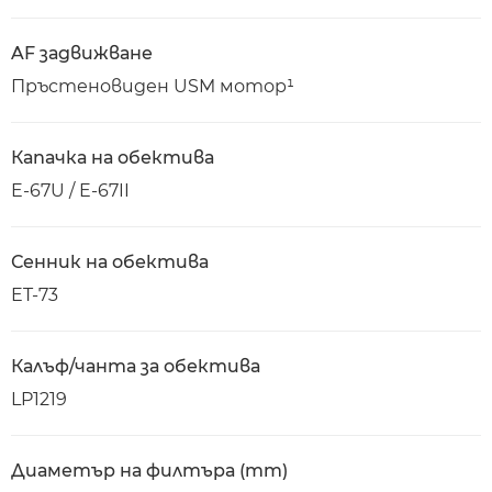
AF задвижване
Пръстеновиден USM мотор¹
Капачка на обектива
E-67U / E-67II
Сенник на обектива
ET-73
Калъф/чанта за обектива
LP1219
Диаметър на филтъра (mm)