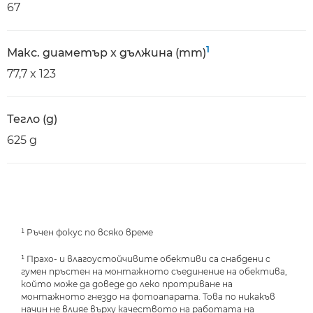
67
1
Макс. диаметър x дължина (mm)
77,7 x 123
Тегло (g)
625 g
¹ Ръчен фокус по всяко време
¹ Прахо- и влагоустойчивите обективи са снабдени с
гумен пръстен на монтажното съединение на обектива,
който може да доведе до леко протриване на
монтажното гнездо на фотоапарата. Това по никакъв
начин не влияе върху качеството на работата на