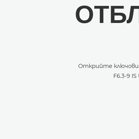
ОТБ
Открийте ключовит
F6.3-9 