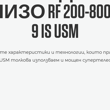
ЛИЗО
RF 200-80
9 IS USM
е характеристики и технологии, които п
IS USM толкова използваем и мощен супертеле