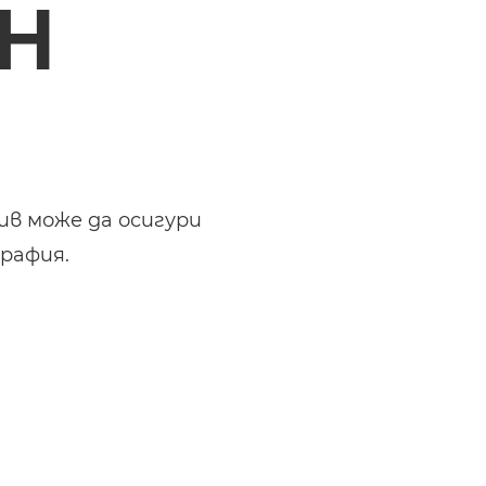
Н
в може да осигури
рафия.