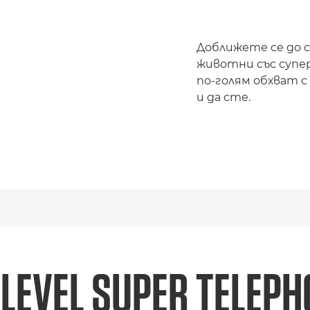
Доближете се до 
животни със супе
по-голям обхват 
и да сте.
 LEVEL
SUPER TELEPH