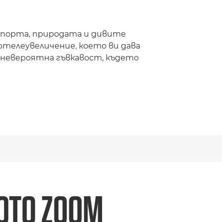
спорта, природата и дивите
ртелеувеличение, което ви дава
с невероятна гъвкавост, където
OTO ZOOM