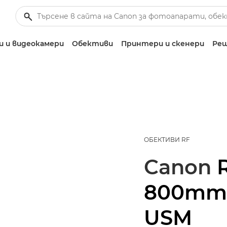
 и видеокамери
Обективи
Принтери и скенери
Реш
ОБЕКТИВИ RF
Canon
800mm F
USM