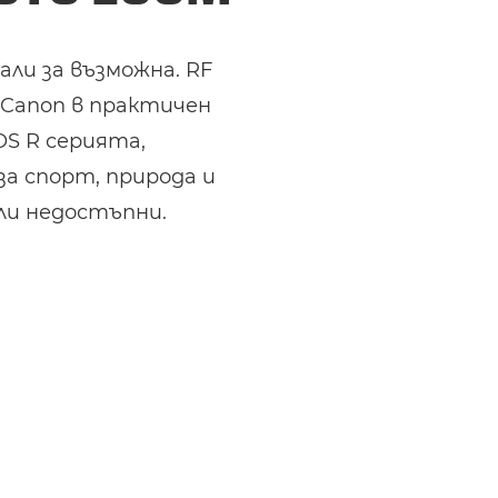
ли за възможна. RF
 Canon в практичен
S R серията,
за спорт, природа и
ли недостъпни.