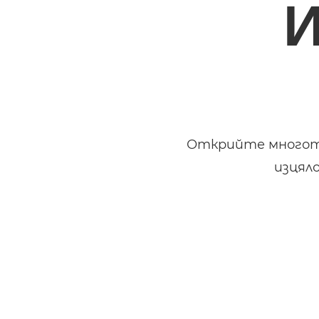
Открийте многото
изцял