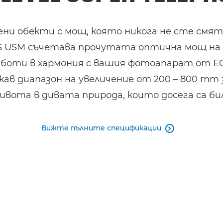
ни обекти с мощ, която никога не сте смята
IS USM съчетава прочутата оптична мощ на
аботи в хармония с вашия фотоапарат от EO
ав диапазон на увеличение от 200 – 800 mm 
вота в дивата природа, които досега са би
Вижте пълните спецификации
