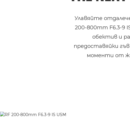
Улавяйте отдалече
200-800mm F6.3-9 
обектив и р
предоставяйки гъвк
моменти от жи