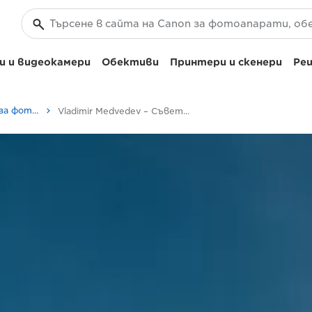
 и видеокамери
Обективи
Принтери и скенери
Реш
Съвети и техники за фотография и печат
Vladimir Medvedev – Съвети за зимна фотография