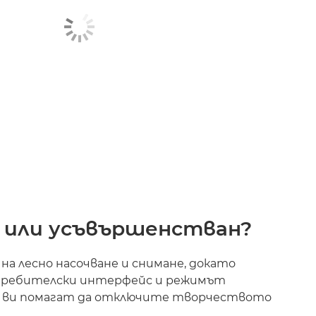
 или усъвършенстван?
на лесно насочване и снимане, докато
ребителски интерфейс и режимът
“ ви помагат да отключите творчеството