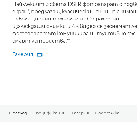
Най-лекият в света DSLR фотоапарат с под
екран*, предлагащ класически начин на сниман
революционни технологии. Страхотно
изглеждащи снимки и 4K видео се заснемат ле
фотоапаратът комуникира интуитивно със
смарт устройства.**
Галерия

Галерия
Преглед
Спецификации
Галерия
Поддръжка