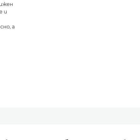
вижен
е и
сно, а