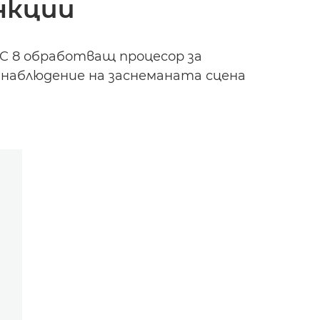
нкции
IC 8 обработващ процесор за
 наблюдение на заснеманата сцена