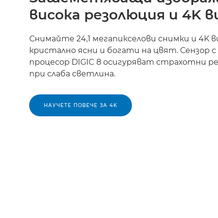
висока резолюция и 4K в
Снимайте 24,1 мегапикселови снимки и 4K в
кристално ясни и богати на цвят. Сензор с
процесор DIGIC 8 осигуряват страхотни р
при слаба светлина.
НАУЧЕТЕ ПОВЕЧЕ ЗА 4K