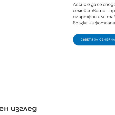
Лесно е да се спо
семейството – пр
смартфон или табл
връзка на фотоап
СЪВЕТИ ЗА СЕМЕЙН
ен изглед