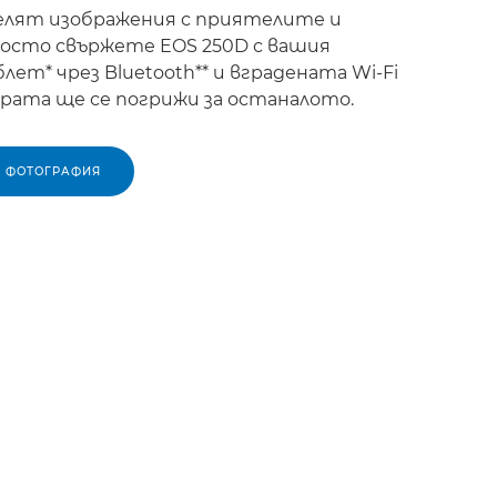
делят изображения с приятелите и
осто свържете EOS 250D с вашия
ет* чрез Bluetooth** и вградената Wi-Fi
арата ще се погрижи за останалото.
А ФОТОГРАФИЯ