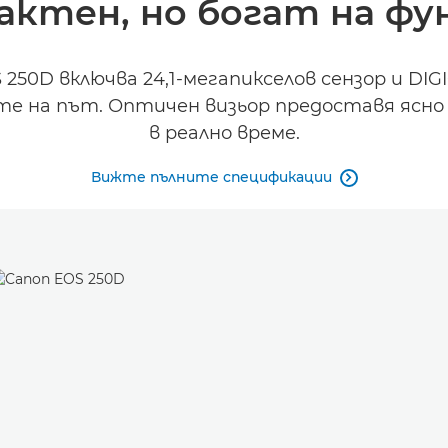
актен, но богат на фу
250D включва 24,1-мегапикселов сензор и DIG
те на път. Оптичен визьор предоставя ясно
в реално време.
Вижте пълните спецификации
