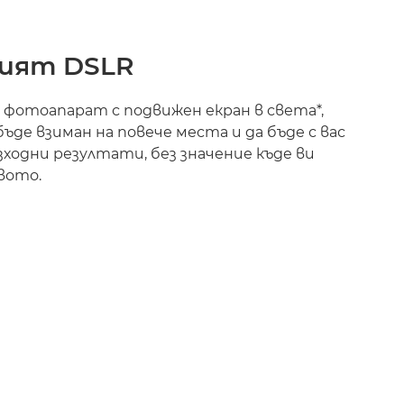
ият DSLR
 фотоапарат с подвижен екран в света*,
бъде взиман на повече места и да бъде с вас
зходни резултати, без значение къде ви
вото.