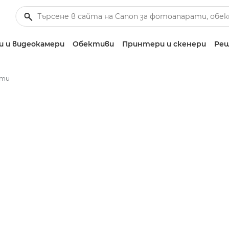
 и видеокамери
Обективи
Принтери и скенери
Реш
ати