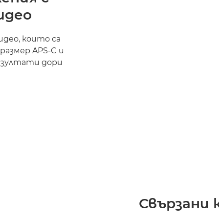
идео
идео, които са
 размер APS-C и
езултати дори
Свързани 