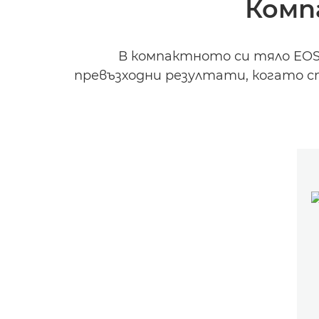
Комп
В компактното си тяло EOS 
превъзходни резултати, когато с