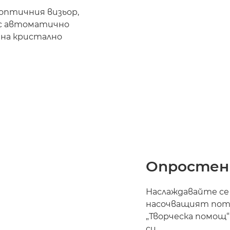
 оптичния визьор,
w с автоматично
 на кристално
Опростен
Наслаждавайте се 
насочващият пот
„Творческа помощ
си.