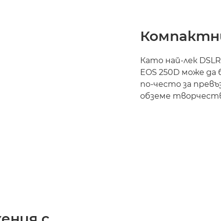
Компактн
Като най-лек DSLR
EOS 250D може да 
по-често за превъ
обземе творчест
ения с