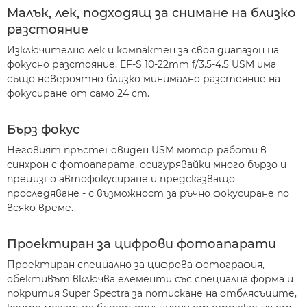
Малък, лек, подходящ за снимане на близко
разстояние
Изключително лек и компактен за своя диапазон на
фокусно разстояние, EF-S 10-22mm f/3.5-4.5 USM има
също невероятно близко минимално разстояние на
фокусиране от само 24 cm.
Бърз фокус
Неговият пръстеновиден USM мотор работи в
синхрон с фотоапарата, осигурявайки много бързо и
прецизно автофокусиране и предсказващо
проследяване - с възможност за ръчно фокусиране по
всяко време.
Проектиран за цифрови фотоапарати
Проектиран специално за цифрова фотография,
обективът включва елементи със специална форма и
покрития Super Spectra за потискане на отблясъците,