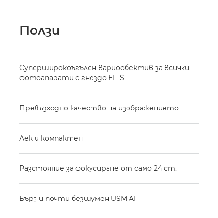
Ползи
Суперширокоъгълен вариообектив за всички
фотоапарати с гнездо EF-S
Превъзходно качество на изображението
Лек и компактен
Разстояние за фокусиране от само 24 cm.
Бърз и почти безшумен USM AF