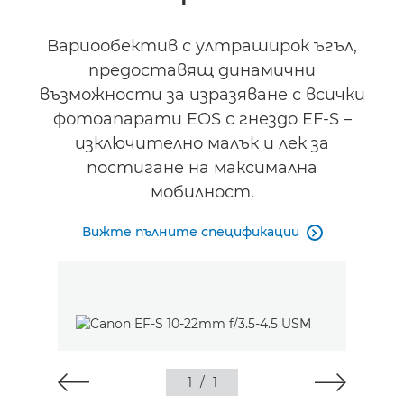
Спецификации
Вариообектив с ултраширок ъгъл,
предоставящ динамични
възможности за изразяване с всички
фотоапарати EOS с гнездо EF-S –
изключително малък и лек за
постигане на максимална
мобилност.
Вижте пълните спецификации

1
/
1