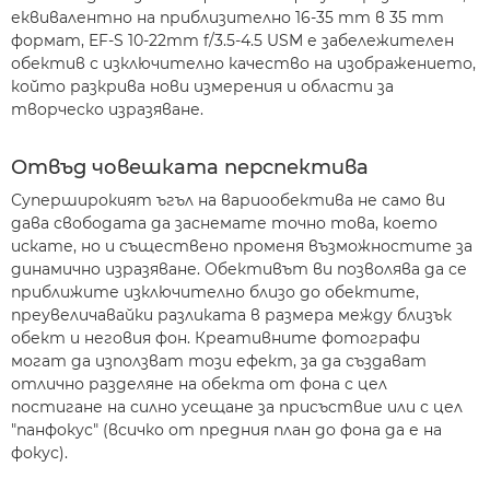
еквивалентно на приблизително 16-35 mm в 35 mm
формат, EF-S 10-22mm f/3.5-4.5 USM е забележителен
обектив с изключително качество на изображението,
който разкрива нови измерения и области за
творческо изразяване.
Отвъд човешката перспектива
Суперширокият ъгъл на вариообектива не само ви
дава свободата да заснемате точно това, което
искате, но и съществено променя възможностите за
динамично изразяване. Обективът ви позволява да се
приближите изключително близо до обектите,
преувеличавайки разликата в размера между близък
обект и неговия фон. Креативните фотографи
могат да използват този ефект, за да създават
отлично разделяне на обекта от фона с цел
постигане на силно усещане за присъствие или с цел
"панфокус" (всичко от предния план до фона да е на
фокус).