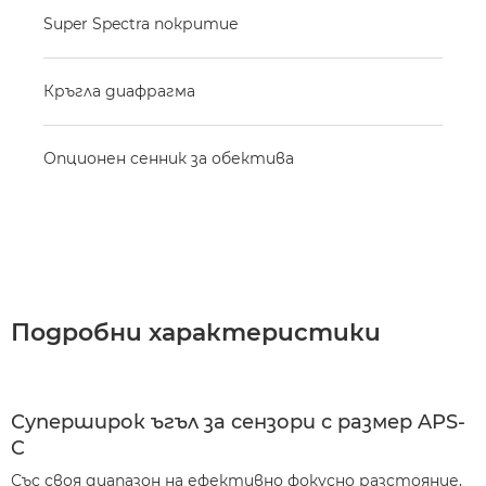
Super Spectra покритие
Кръгла диафрагма
Опционен сенник за обектива
Подробни характеристики
Суперширок ъгъл за сензори с размер APS-
C
Със своя диапазон на ефективно фокусно разстояние,