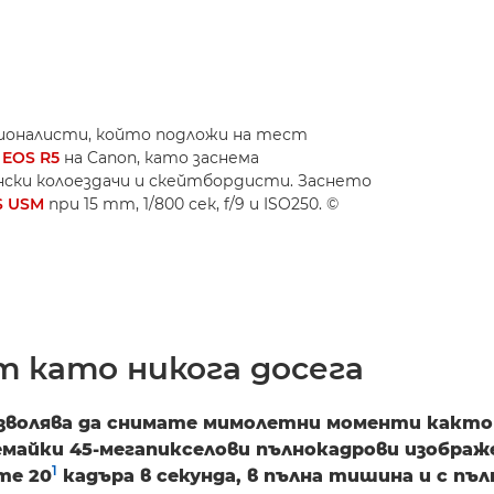
сионалисти, който подложи на тест
а
EOS R5
на Canon, като заснема
нски колоездачи и скейтбордисти. Заснето
S USM
при 15 mm, 1/800 сек, f/9 и ISO250. ©
т като никога досега
озволява да снимате мимолетни моменти както
немайки 45-мегапикселови пълнокадрови изображ
1
те 20
кадъра в секунда, в пълна тишина и с пъл