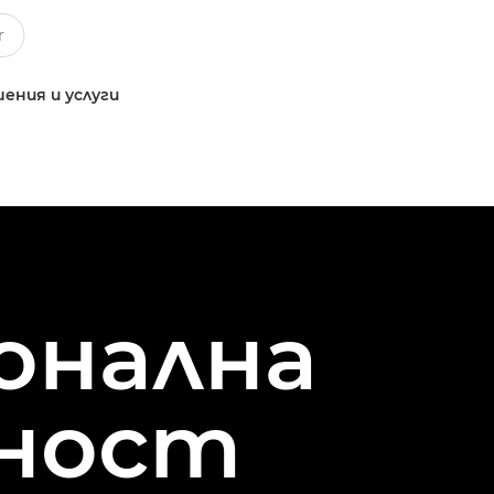
ения и услуги
онална
ност