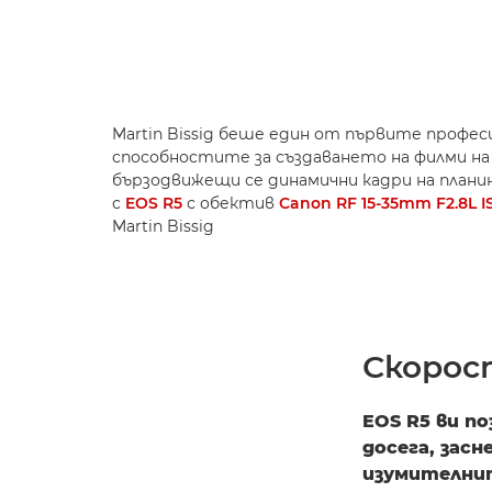
Martin Bissig беше един от първите профе
способностите за създаването на филми н
бързодвижещи се динамични кадри на плани
с
EOS R5
с обектив
Canon RF 15-35mm F2.8L I
Martin Bissig
Скорос
EOS R5 ви п
досега, зас
изумителни