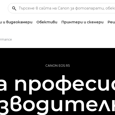
 и видеокамери
Обективи
Принтери и скенери
Реш
ormance
CANON EOS R5
 професи
изводител