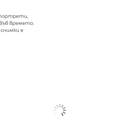
 портрети,
във времето.
 снимки е