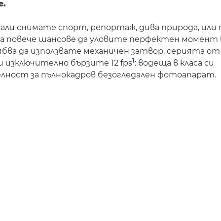
е.
али снимате спорт, репортаж, дива природа, или
ва повече шансове да уловите перфектен момент 
бва да използвате механичен затвор, серията от
1
 изключително бързите 12 fps
: водеща в класа си
лност за пълнокадров безогледален фотоапарат.