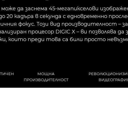
 може да заснема 45-мегапикселови изображе
до 20 кадъра в секунда с едновременно просле
чния фокус. Този вид производителност – з
ализиран процесор DIGIC X – ви позволява да
ки, които преди това са били просто невъзм
АТИЧЕН
МОЩНА
РЕВОЛЮЦИОНИЗИ
ПРОИЗВОДИТЕЛНОСТ
ВИДЕОГРАФИ