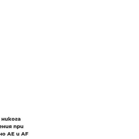
 никога
ения при
но AE и AF