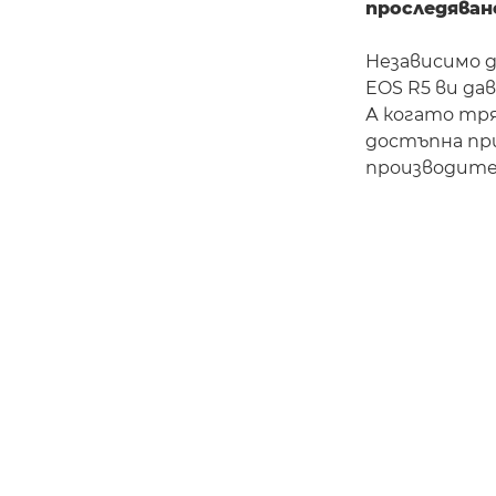
проследяван
Независимо д
EOS R5 ви да
А когато тря
достъпна при
производите