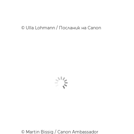
©
Ulla Lohmann
/ Посланик на Canon
©
Martin Bissig
/ Canon Ambassador