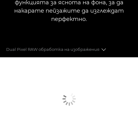
функцията за яснота на фона, за да
накарате пейзажите да изглеждат
перфектно.
Dual Pixel RAW обработка на изображения
КАЧЕСТВО НА ИЗОБРАЖЕНИЕТО
УСЪВЪРШЕНСТВАН АВТОМАТИЧЕН ФОКУС
МОЩНА ПРОИЗВОДИТЕЛНОСТ
РЕВОЛЮЦИОНИЗИРАНЕ НА ВИДЕОГРАФИЯТА
СВЪРЗАНОСТ