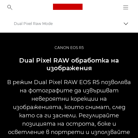
Canon Logo, back to ho
Dual Pixel Raw Mode
Прев
Canon
Цифрови фотоапарати
CANON EOS R5
EOS R5
Dual Pixel RAW обработка на
изображения
В режим Dual Pixel RAW EOS R5 позволява
на фотографите да извършват
невероятни корекции на
изображенията, които снимат, след
като са ги заснели. Регулирайте
позицията на острота, боке и
осветление в портрети и използвайте