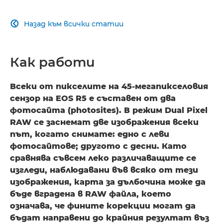
ОБРАБОТКА НА ИЗОБРАЖЕНИЯ
Назад към всички статии

Как работи
Всеки от пикселите на 45-мегапикселовия
сензор на EOS R5 е съставен от два
фотосайта (photosites). В режим Dual Pixel
RAW се заснемат две изображения всеки
път, когато снимате: едно с леви
фотосайтове; другото с десни. Като
сравнява съвсем леко различаващите се
изгледи, наблюдавани във всяко от тези
изображения, карта за дълбочина може да
бъде вградена в RAW файла, което
означава, че фините корекции могат да
бъдат направени до крайния резултат въз