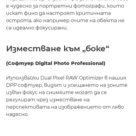
е чудесно за портретни фотографи, които
искат фино да настроят критичната
острота, ако например очите на обекта не
са идеално фокусирани.
Изместване към „боке“
(Софтуер Digital Photo Professional)
Използвайки Dual Pixel RAW Optimizer в нашия
DPP софтуер, видът и усещането на зоните
извън фокус на снимките могат да се
регулират чрез изместване на
перспективата на изображението от ляво
надясно.