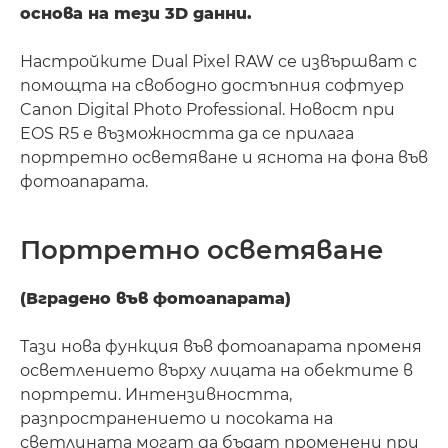
основа на тези 3D данни.
Настройките Dual Pixel RAW се извършват с
помощта на свободно достъпния софтуер
Canon Digital Photo Professional. Новост при
EOS R5 е възможността да се прилага
портретно осветяване и яснота на фона във
фотоапарата.
Портретно осветяване
(Вградено във фотоапарата)
Тази нова функция във фотоапарата променя
осветлението върху лицата на обектите в
портрети. Интензивността,
разпространението и посоката на
светлината могат да бъдат променени при