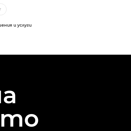
ения и услуги
на
ето