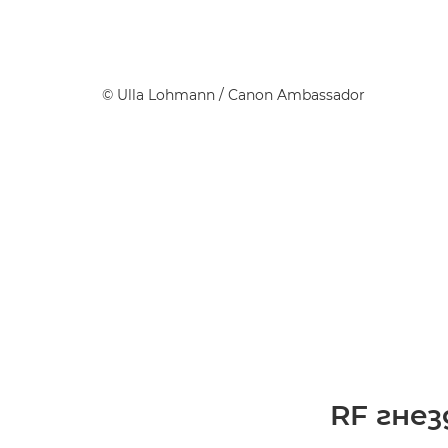
©
Ulla Lohmann
/ Canon Ambassador
RF гнез