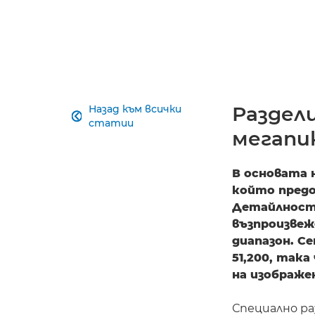
Раздел
Назад към всички

статии
мегапик
В основата 
който предо
Детайлност
възпроизвеж
диапазон. С
51,200, так
на изображе
Специално ра