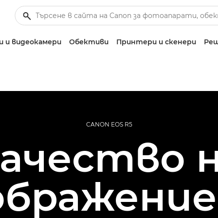
 и видеокамери
Обективи
Принтери и скенери
Реш
CANON EOS R5
ачество 
ображени