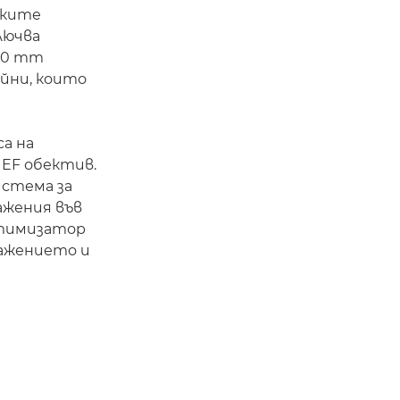
ските
лючва
20 mm
йни, които
а на
 EF обектив.
истема за
ажения във
птимизатор
ражението и