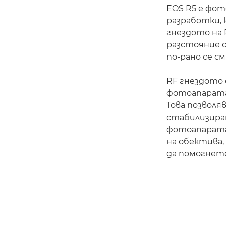
EOS R5 е фот
разработки, 
гнездото на
разстояние о
по-рано се с
RF гнездото 
фотоапарата 
Това позволя
стабилизиран
фотоапарата
на обектива,
да помогнет