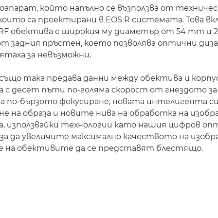
оапарат, който напълно се възползва от техниче
които са проектирани в EOS R системата. Това вк
 RF обектива с широкия му диаметър от 54 mm и 
т задния пръстен, което позволява оптични диза
мятаха за невъзможни.
също така предава данни между обектива и корпус
с десет пъти по-голяма скорост от гнездото за
ва по-бързото фокусиране, новата интелигента с
е на образа и новите нива на обработка на изобр
, използвайки технологии като нашия цифров о
 за да увеличите максимално качеството на изоб
е на обективите да се представят блестящо.