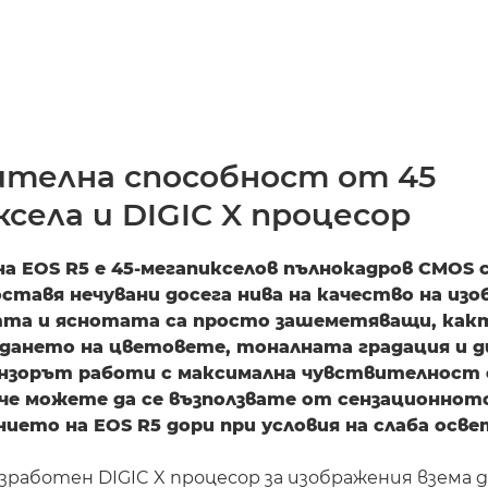
ителна способност от 45
села и DIGIC X процесор
на EOS R5 е 45-мегапикселов пълнокадров CMOS с
ставя нечувани досега нива на качество на из
та и яснотата са просто зашеметяващи, как
дането на цветовете, тоналната градация и 
ензорът работи с максимална чувствителност 
а че можете да се възползвате от сензационнот
нието на EOS R5 дори при условия на слаба осв
зработен DIGIC X процесор за изображения взема 