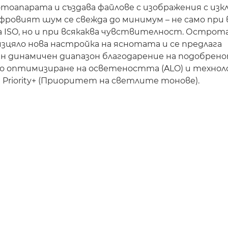
отоапарата и създава файлове с изображения с из
фровият шум се свежда до минимум – не само при 
 ISO, но и при всякаква чувствителност. Острот
изцяло нова настройка на яснотата и се предлага
н динамичен диапазон благодарение на подобрен
 оптимизиране на осветеността (ALO) и техно
ne Priority+ (Приоритет на светлите тонове).