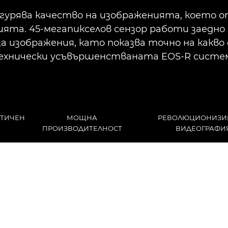
игурява качество на изображенията, което о
ията. 45-мегапикселов сензор работи заедно с
за изображения, като показва точно на какво 
хнически усъвършенстваната EOS-R систе
АТИЧЕН
МОЩНА
РЕВОЛЮЦИОНИЗИ
ПРОИЗВОДИТЕЛНОСТ
ВИДЕОГРАФИ