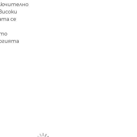
ключително
високи
ата се
ото
логията