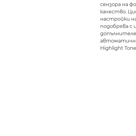
сензора на ф
качество. Ци
настройки на
подобрява с 
допълнителе
автоматично
Highlight To