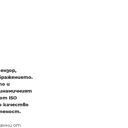
ензор,
ображението.
то и
динамичният
от ISO
о качество
етеност.
данни от