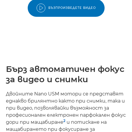
ВЪЗПРОИЗВЕДЕТЕ ВИДЕО
Бърз автоматичен фокус
за видео и снимки
Двойните Nano USM мотори се представят
еднакво брилянтно както при снимки, така и
при видео, позволявайки възможност за
професионален електронен парфокален фокус
2
дори при мащабиране
и потискане на
мащабирането при фокусиране за