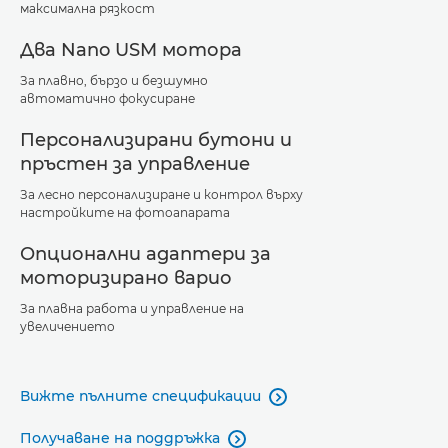
максимална рязкост
Два Nano USM мотора
За плавно, бързо и безшумно
автоматично фокусиране
Персонализирани бутони и
пръстен за управление
За лесно персонализиране и контрол върху
настройките на фотоапарата
Опционални адаптери за
моторизирано варио
За плавна работа и управление на
увеличението
Вижте пълните спецификации

Получаване на поддръжка
