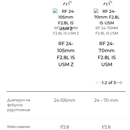
RF 24-105MM
RF 24-70MM
F2.8L IS USM Z
F2.8L IS USM
RF 24-
RF 24-
105mm
70mm
F2.8L IS
F2.8L IS
USM Z
USM
1-2
of
3
Диапазон на
24-105mm
24 – 70 mm
фокусно
разстояние
Максимален
f/2.8
f/2.8