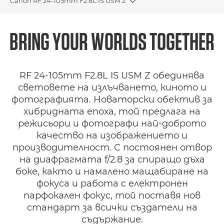
Canon RF 24-105mm F2.8L IS USM Z
Toggle breadcrumbs
Преглед
BRING YOUR WORLDS
TOGETHER
Спецификации
RF 24-105mm F2.8L IS USM Z обединява
Галерия
световете на излъчването, киното и
фотографията. Новаторски обектив за
Поддръжка
хибридната епоха, той предлага на
режисьори и фотографи най-доброто
качество на изображението и
производителност. С постоянен отвор
на диафрагмата f/2.8 за спиращо дъха
боке, както и намалено мащабиране на
фокуса и работа с електронен
парфокален фокус, той поставя нов
стандарт за всички създатели на
съдържание.