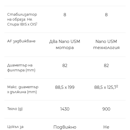
Стабилизатор
8
8
на образа: Не.
1
Спира IBIS x OIS
AF задвижване
Два Nano USM
Nano USM
мотора
технология
Диаметър на
82
82
филтъра (mm)
2
Макс. диаметър
88,5 x 199
88,5 x 125,7
x дължина (mm)
Тегло (g)
1430
900
Цокъл за
Подвижно
Не