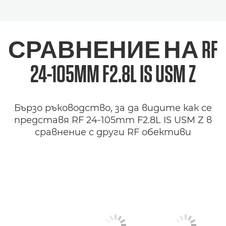
СРАВНЕНИЕ НА
RF
24-105MM F2.8L IS USM Z
Бързо ръководство, за да видите как се
представя RF 24-105mm F2.8L IS USM Z в
сравнение с други RF обективи