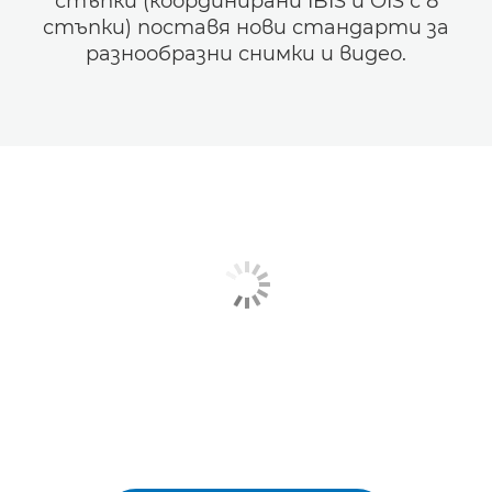
стъпки (координирани IBIS и OIS с 8
стъпки) поставя нови стандарти за
разнообразни снимки и видео.