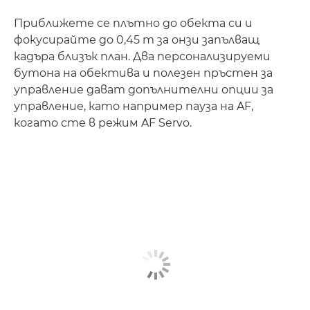
Приближете се плътно до обекта си и
фокусирайте до 0,45 m за онзи запълващ
кадъра близък план. Два персонализируеми
бутона на обектива и полезен пръстен за
управление дават допълнителни опции за
управление, като например пауза на AF,
когато сте в режим AF Servo.