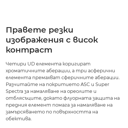
Правете резки
изображения с висок
контраст
Четири UD елемента коригират
хроматичните аберации, а три асферични
елемента премахват сферичните аберации.
Разчитайте на покритието ASC и Super
Spectra за намаляване на ореолите и
отблясъците, докато флуорната защита на
предния елемент помага за намаляване на
замърсяването по повърхността на
обектива.