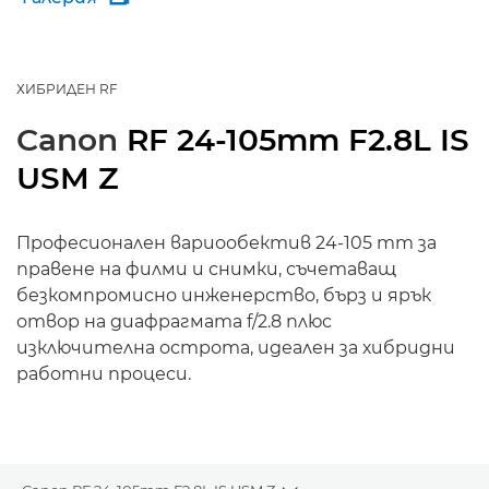
ХИБРИДЕН RF
Canon
RF 24-105mm F2.8L IS
USM Z
Професионален вариообектив 24-105 mm за
правене на филми и снимки, съчетаващ
безкомпромисно инженерство, бърз и ярък
отвор на диафрагмата f/2.8 плюс
изключителна острота, идеален за хибридни
работни процеси.