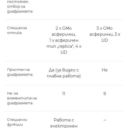
постоянен
отвор на
диафрагмата
Специална
2 x GMo
3 x GMo
оптика
асферични,
асферични, 3 x
1 x асферичен
UD
тип „replica“, 4 x
UD
Пръстен на
Да (за видео с
Не
диафрагмата
плавна работа)
Не. на
11
9
елементите на
диафрагмата
Специални
Работа с
–
функции
електронен