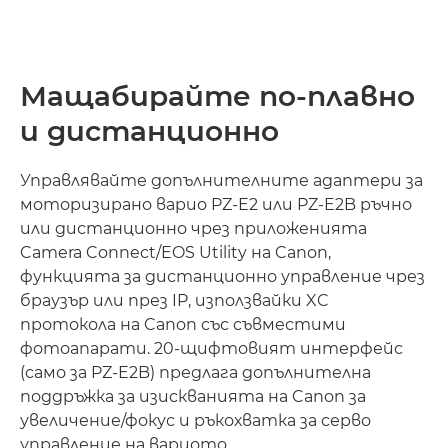
Мащабирайте по-плавно
и дистанционно
Управлявайте допълнителните адаптери за
моторизирано варио PZ-E2 или PZ-E2B ръчно
или дистанционно чрез приложенията
Camera Connect/EOS Utility на Canon,
функцията за дистанционно управление чрез
браузър или през IP, използвайки XC
протокола на Canon със съвместими
фотоапарати. 20-щифтовият интерфейс
(само за PZ-E2B) предлага допълнителна
поддръжка за изискванията на Canon за
увеличение/фокус и ръкохватка за серво
управление на вариото.