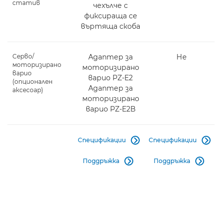
статив
чехълче с
фиксираща се
въртяща скоба
Серво/
Адаптер за
Не
моторизирано
моторизирано
варио
варио PZ-E2
(опционален
Адаптер за
аксесоар)
моторизирано
варио PZ-E2B
Спецификации
Спецификации


Поддръжка
Поддръжка

