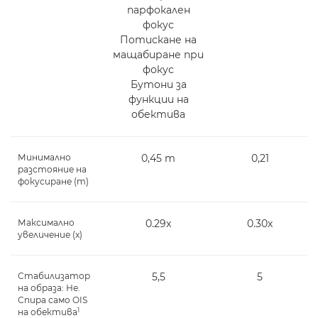
парфокален
фокус
Потискане на
мащабиране при
фокус
Бутони за
функции на
обектива
Минимално
0,45 m
0,21
разстояние на
фокусиране (m)
Максимално
0.29x
0.30x
увеличение (x)
Стабилизатор
5,5
5
на образа: Не.
Спира само OIS
1
на обектива