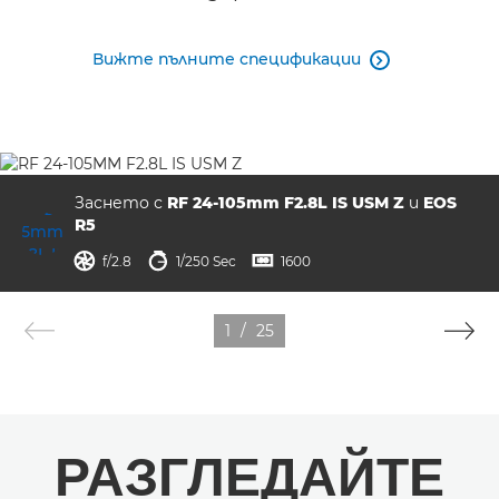
Вижте пълните спецификации

Заснето с
RF 24-105mm F2.8L IS USM Z
и
EOS
R5
отвор на диафрагмата
скорост на затвора
ISO



f/2.8
1/250 Sec
1600
1
/
25
РАЗГЛЕДАЙТЕ