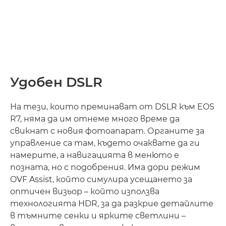
Удобен DSLR
На тези, които преминават от DSLR към EOS
R7, няма да им отнеме много време да
свикнат с новия фотоапарат. Органите за
управление са там, където очаквате да ги
намерите, а навигацията в менюто е
позната, но с подобрения. Има дори режим
OVF Assist, който симулира усещането за
оптичен визьор – който използва
технологията HDR, за да разкрие детайлите
в тъмните сенки и ярките светлини –