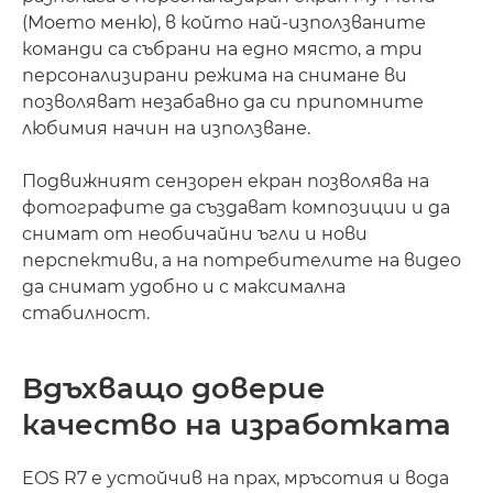
(Моето меню), в който най-използваните
команди са събрани на едно място, а три
персонализирани режима на снимане ви
позволяват незабавно да си припомните
любимия начин на използване.
Подвижният сензорен екран позволява на
фотографите да създават композиции и да
снимат от необичайни ъгли и нови
перспективи, а на потребителите на видео
да снимат удобно и с максимална
стабилност.
Вдъхващо доверие
качество на изработката
EOS R7 е устойчив на прах, мръсотия и вода