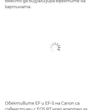
вместо да визуализира ефектите на
картината.
Обективите EF и EF-S на Canon са
съвместими с EOS R7 чрез адаптер за