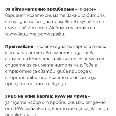
За автоматично архивиране
– чудесен
вариант, когато снимате важни събития и
се нуждаете от застраховка, в случай че се
случи най-лошото. Любима тактика на
пътуващите фотографи.
Препълване
– когато едната карта е пълна,
фотоапаратът автоматично записва
снимки на втората, така че не се налага да
спирате да снимате нито за миг. Това е
страхотно за сватби, дива природа и
спортни събития, когато не искате да
пропуснете нито секунда.
JPEG на една карта; RAW на друга
–
запазете набор от пробни снимки отделно
от RAW файловете, които ще използвате за
редактиране.