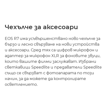
Чехълче за аксесоари
EOS R7 има усъвършенствано ново чехълче за
бързо и лесно свързване на нови устройства
и аксесоари. Сред тях са цифров микрофон и
адаптер за микрофон XLR за фоновите звуци,
които вашите филми заслужават. Избрани
светкавици Speedlite и предаватели Speedlite
също се свързват с фотоапарата по този
начин, за да можете да контролирате
осветлението.