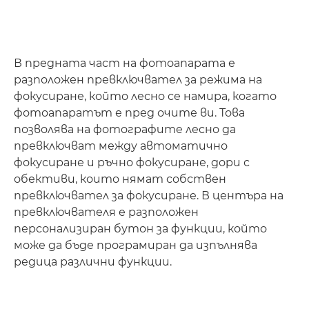
В предната част на фотоапарата е
разположен превключвател за режима на
фокусиране, който лесно се намира, когато
фотоапаратът е пред очите ви. Това
позволява на фотографите лесно да
превключват между автоматично
фокусиране и ръчно фокусиране, дори с
обективи, които нямат собствен
превключвател за фокусиране. В центъра на
превключвателя е разположен
персонализиран бутон за функции, който
може да бъде програмиран да изпълнява
редица различни функции.