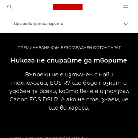
Canon Logo, back to ho
Цифрови фотоапарати
Прев
Canon
ПРЕМИНАВАНЕ КЪМ БЕЗОГЛЕДАЛЕН ФОТОАПАРАТ
Никога не спирайте да творите
Въпреки че е изпълнен с нови
технологии, EOS R7 ще бъде познат и
удобен за всеки, който вече е използвал
Canon EOS DSLR. А ако не сте, знаем, че
ще ви хареса.
Никога не спирайте да творите