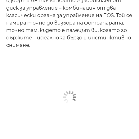
избор на AF точка, който е заобиколен от
диск за управление – комбинация от два
класически органа за управление на EOS. Той се
намира точно до визьора на фотоапарата,
точно там, където е палецът ви, когато го
държите – идеално за бързо и инстинктивно
снимане.