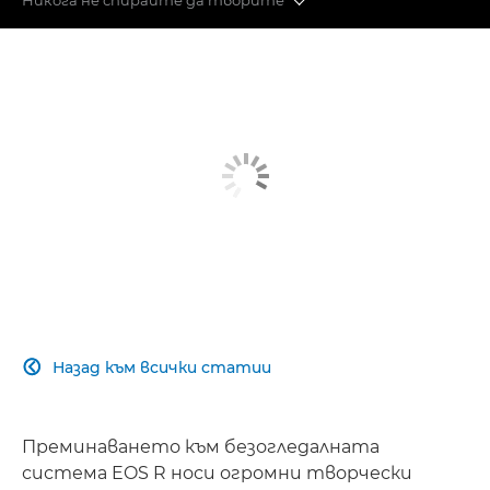
Автофокус
Стабилизатор на образа
Скорост и производителност
Качество на изображението
Преминаване към безогледен фотоапарат
Споделяйте с приятели
Назад към всички статии

Преминаването към безогледалната
система EOS R носи огромни творчески