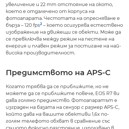
увеличение и 22 mm отстояние на окото,
което е отдалечено от корпуса на
фотоапарата. Честотата на опресняване е
2
бърза – 120 fps
– което осигурява естествено
изображение на движещи се обекти. Може да
се превключва между режим на пестене на
енергия и плавен режим за постигане на най-
висока производителност.
Предимството на APS-C
Когато трябва да се приближите, но не
можете да се приближите повече, EOS R7 ви
дава голямо предимство. Фотоапаратът е
изграден на базата на сензор с размер APS-C,
който дава на вашите обективи 1,6x по-
голям телефото обхват в сравнение със
същото фокусно разстояние, използвано в