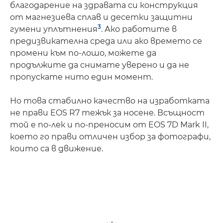
благодарение на здравата си конструкция
от магнезиева сплав и десетки защитни
3
гумени уплътнения
. Ако работите в
предизвикателна среда или ако времето се
промени към по-лошо, можете да
продължите да снимате уверено и да не
пропускате нито един момент.
Но това стабилно качество на изработката
не прави EOS R7 тежък за носене. Всъщност
той е по-лек и по-преносим от EOS 7D Mark II,
което го прави отличен избор за фотографи,
които са в движение.