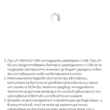
При LP-E6NH/LP-E6N се поддържа зареждане с USB. При LP-
E6 или неудостоверени батерии зареждането с USB не се
поддържа. Батериите не могат да бъдат заредени освен
ако оставащото ниво на батерията е ниско.
Максималната кадрова честота при автофокус,
натискане на бутона на затвора наполовина или серия
от снимки е 59,94 fps. Имайте предвид, че кадровата
честота на дисплея може да е по-ниска в зависимост от
използвания обектив и условията на снимане.
Въпреки че фотоапаратът е проектиран да бъде прахо- и
влагоустойчив, той не може да гарантира пълно
изключване на достъпа на прах, мръсотия, вода, сол и