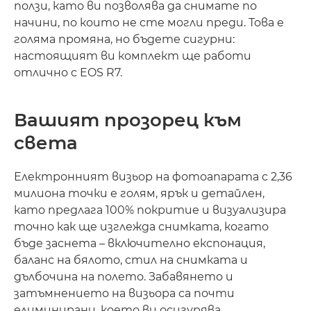
ползи, като ви позволява да снимате по
начини, по които не сте могли преди. Това е
голяма промяна, но бъдете сигурни:
настоящият ви комплект ще работи
отлично с EOS R7.
Вашият прозорец към
света
Електронният визьор на фотоапарата с 2,36
милиона точки е голям, ярък и детайлен,
като предлага 100% покритие и визуализира
точно как ще изглежда снимката, когато
бъде заснета – включително експонация,
баланс на бялото, стил на снимката и
дълбочина на полето. Забавянето и
затъмнението на визьора са почти
елиминирани, което ви осигурява