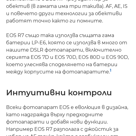
обектив (в гамата има три такива). AF, AE, IS
и повечето други технологии за обективи
работят точно както ги помните.
EOS R7 също така използва същата гама
батерии LP-E6, която се използва в много от
нашите DSLR фотоапарати, включително
серията EOS 7D и EOS 70D, EOS 80D и EOS 90D,
което улеснява споделянето на батерии
1
между корпусите на фотоапаратите.
Интуитивни контроли
Всеки фотоапарат EOS е еволюция в дизайна,
като надгражда върху предходните
фотоапарати и добавя нови функции.
Например EOS R7 разполага с джойстик за