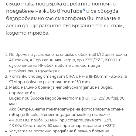
също така поддържа директно поточно
4
предаване на живо в YouTube
и се свързва
безпроблемно със смартфона ви, така че е
лесно да изпратите съдържанието си там,
където трябва.
По време на заснемане на снимки с обектив f/1.2 централна
AF точка, AF при единичен кадър, при 23°C/73°F, ISO100. С
изключение на RF обективите с покритие за
дефокусирано изглаждане
7 стъпки според стандарт CIPA с RF-S 18-150mm F3.5-6.3 IS
STM при фокусно разстояние от 150 mm
Макс. налично време за непрекъснат запис на видео:
нормално: 6 ч.
Видео при висока кадрова честота (Full HD 120/100 fps): 90
мин.
Ако вътрешната температура на фотоапарата стане
твърде висока, времето за запис може да намалее.
4K 30p HQ: прибл. 60 мин. при стартиране от +23°C.
4K 60p Crop: прибл. 60 мин. при стартиране от +23°C.
Услугата за поточно предаване в реално време на