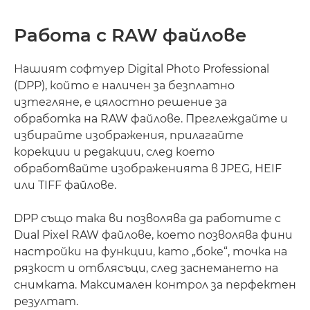
Работа с RAW файлове
Нашият софтуер Digital Photo Professional
(DPP), който е наличен за безплатно
изтегляне, е цялостно решение за
обработка на RAW файлове. Преглеждайте и
избирайте изображения, прилагайте
корекции и редакции, след което
обработвайте изображенията в JPEG, HEIF
или TIFF файлове.
DPP също така ви позволява да работите с
Dual Pixel RAW файлове, което позволява фини
настройки на функции, като „боке“, точка на
рязкост и отблясъци, след заснемането на
снимката. Максимален контрол за перфектен
резултат.