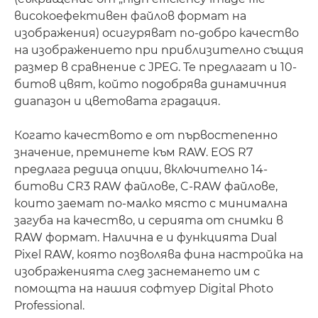
високоефективен файлов формат на
изображения) осигуряват по-добро качество
на изображението при приблизително същия
размер в сравнение с JPEG. Те предлагат и 10-
битов цвят, който подобрява динамичния
диапазон и цветовата градация.
Когато качеството е от първостепенно
значение, преминете към RAW. EOS R7
предлага редица опции, включително 14-
битови CR3 RAW файлове, C-RAW файлове,
които заемат по-малко място с минимална
загуба на качество, и серията от снимки в
RAW формат. Налична е и функцията Dual
Pixel RAW, която позволява фина настройка на
изображенията след заснемането им с
помощта на нашия софтуер Digital Photo
Professional.