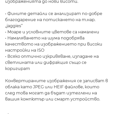
изображенията до нови висоти.
• Фините детайли се анализират по-добре
благодарение на потискането на т.нар.
„jaggies“
• Моаре и условните цветове са намалени
• Намаляването на шума подобрява
качеството на изображението при високи
настройки на ISO
• Всяко оптично изкривяване, изпадане на
светлината или дифракция също се
коригират
Конвертираните изображения се записват в
облака като JPEG или HEIF файлове, които
след това могат да бъдат изтеглени на
вашия компютър или смарт устройство.