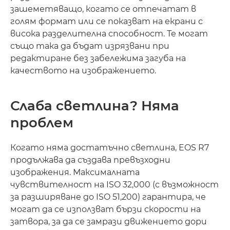
зашеметяващо, когато се отпечатат в
голям формат или се показват на екрани с
висока разделителна способност. Те могат
също така да бъдат изрязвани при
редактиране без забележима загуба на
качеството на изображението.
Слаба светлина? Няма
проблем
Когато няма достатъчно светлина, EOS R7
продължава да създава превъзходни
изображения. Максималната
чувствителност на ISO 32,000 (с възможност
за разширяване до ISO 51,200) гарантира, че
могат да се използват бързи скорости на
затвора, за да се замрази движението дори