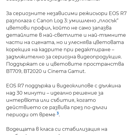
За сериозните независими режисьори EOS R7
разполага с Canon Log 3: умишлено „плосък“
цветови профил, който не само запазва
детайлите в най-светлите и най-тъмните
части на сцената, но и улеснява цветовата
корекция на кадрите при редактиране –
задължително за сериозна видеопродукция.
Поддържат се и цветовите пространства
BT709, BT2020 и Cinema Gamut.
EOS R7 поддържа и видеоклипове с дължина
над 30 минути – идеално решение за
интервюта или събития, когато
действието се развива през по-дълги
3
периоди от време
.
Водещата в класа си стабилизация на