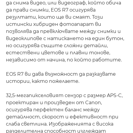
да снима видео, или видеограф, който обича
да прави снимки, EOS R7 осигурява
резултати, които ще ви смаят. Този
истински хибриден фотоапарат ви
позволява да превключвате между снимки и
видеоклипове с натискането на един бутон,
но осигурява същите сложни детайли,
естествени цветове и плавни тонове,
независимо от начина, по който работите.
EOS R7 ви дава възможност да разказвате
истории, както пожелаете.
32,5-мегапикселовият сензор с размер APS-C,
проектиран и произведен от Canon,
осигурява перфектен баланс между
детайлност, скорост и ефективност при
слаба светлина. Изображенията с висока
разделителна способност изглеждат