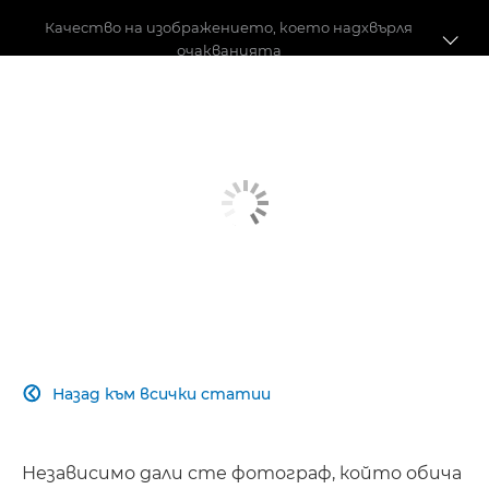
Качество на изображението, което надхвърля
очакванията
Автофокус
Стабилизатор на образа
Скорост и производителност
Качество на изображението
Преминаване към безогледен фотоапарат
Споделяйте с приятели
Назад към всички статии

Независимо дали сте фотограф, който обича