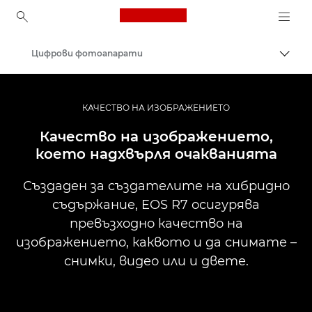
Canon Logo, back to ho
Цифрови фотоапарати
Прев
Canon
КАЧЕСТВО НА ИЗОБРАЖЕНИЕТО
Качество на изображението,
което надхвърля очакванията
Създаден за създателите на хибридно
съдържание, EOS R7 осигурява
превъзходно качество на
изображението, каквото и да снимате –
снимки, видео или и двете.