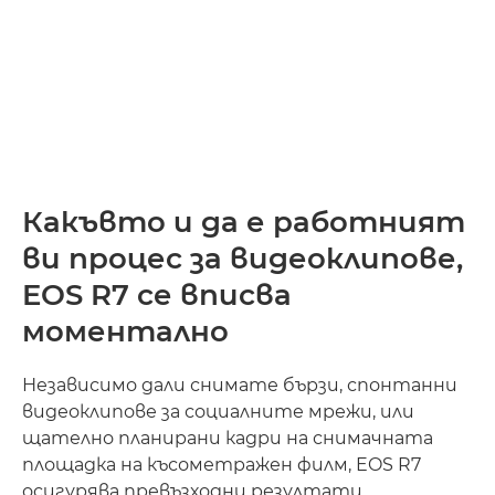
Какъвто и да е работният
ви процес за видеоклипове,
EOS R7 се вписва
моментално
Независимо дали снимате бързи, спонтанни
видеоклипове за социалните мрежи, или
щателно планирани кадри на снимачната
площадка на късометражен филм, EOS R7
осигурява превъзходни резултати.