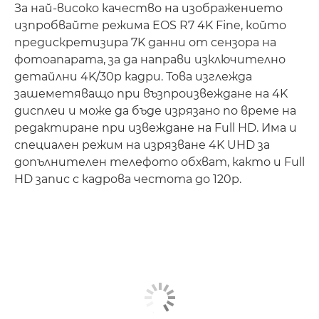
За най-високо качество на изображението
изпробвайте режима EOS R7 4K Fine, който
предискретизира 7K данни от сензора на
фотоапарата, за да направи изключително
детайлни 4K/30p кадри. Това изглежда
зашеметяващо при възпроизвеждане на 4K
дисплеи и може да бъде изрязано по време на
редактиране при извеждане на Full HD. Има и
специален режим на изрязване 4K UHD за
допълнителен телефото обхват, както и Full
HD запис с кадрова честота до 120p.