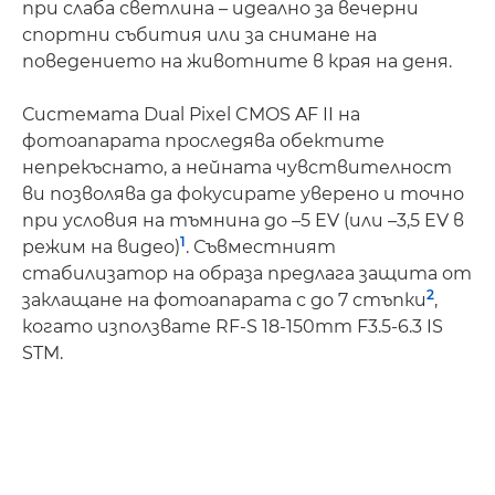
при слаба светлина – идеално за вечерни
спортни събития или за снимане на
поведението на животните в края на деня.
Системата Dual Pixel CMOS AF II на
фотоапарата проследява обектите
непрекъснато, а нейната чувствителност
ви позволява да фокусирате уверено и точно
при условия на тъмнина до –5 EV (или –3,5 EV в
1
режим на видео)
. Съвместният
стабилизатор на образа предлага защита от
2
заклащане на фотоапарата с до 7 стъпки
,
когато използвате RF-S 18-150mm F3.5-6.3 IS
STM.