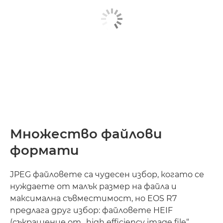
Множество файлови
формати
JPEG файловете са чудесен избор, когато се
нуждаете от малък размер на файла и
максимална съвместимост, но EOS R7
предлага друг избор: файловете HEIF
(съкращение от „high efficiency image file“