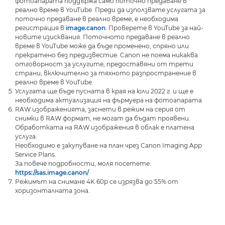
фотоапарата поддържа само поточно предаване в
реално време в YouTube. Преди да използвате услугата за
поточно предаване в реално време, е необходима
регистрация в
image.canon
. Проверете в YouTube за най-
новите изисквания. Поточното предаване в реално
време в YouTube може да бъде променено, спряно или
прекратено без предизвестие. Canon не поема никаква
отговорност за услугите, предоставяни от трети
страни, включително за тяхното разпространение в
реално време в YouTube.
Услугата ще бъде пусната в края на юли 2022 г. и ще е
необходима актуализация на фърмуера на фотоапарата
RAW изображенията, заснети в режим на серия от
снимки в RAW формат, не могат да бъдат проявени.
Обработката на RAW изображения в облак е платена
услуга.
Необходимо е закупуване на план чрез Canon Imaging App
Service Plans.
За повече подробности, моля посетете:
https://sas.image.canon/
Режимът на снимане 4K 60p се изрязва до 55% от
хоризонталната зона.