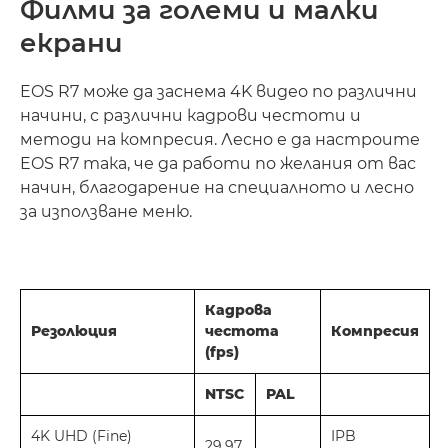
Филми за големи и малки
екрани
EOS R7 може да заснема 4K видео по различни
начини, с различни кадрови честоти и
методи на компресия. Лесно е да настроите
EOS R7 така, че да работи по желания от вас
начин, благодарение на специалното и лесно
за използване меню.
Кадрова
Резолюция
честота
Компресия
(fps)
NTSC
PAL
4K UHD (Fine)
IPB
29,97