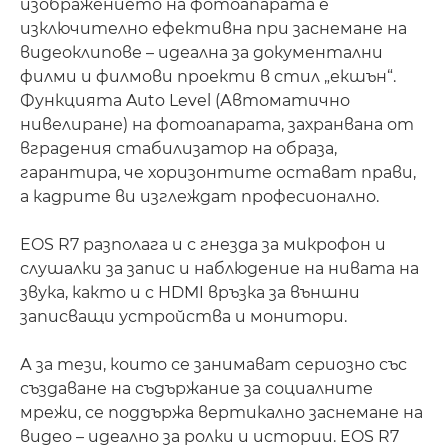
изображението на фотоапарата е
изключително ефективна при заснемане на
видеоклипове – идеална за документални
филми и филмови проекти в стил „екшън“.
Функцията Auto Level (Автоматично
нивелиране) на фотоапарата, захранвана от
вградения стабилизатор на образа,
гарантира, че хоризонтите остават прави,
а кадрите ви изглеждат професионално.
EOS R7 разполага и с гнезда за микрофон и
слушалки за запис и наблюдение на нивата на
звука, както и с HDMI връзка за външни
записващи устройства и монитори.
А за тези, които се занимават сериозно със
създаване на съдържание за социалните
мрежи, се поддържа вертикално заснемане на
видео – идеално за ролки и истории. EOS R7