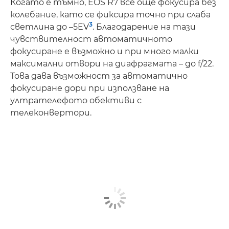
Когато е тъмно, EOS R7 все още фокусира без
колебание, като се фиксира точно при слаба
3
светлина до –5EV
. Благодарение на тази
чувствителност автоматичното
фокусиране е възможно и при много малки
максимални отвори на диафрагмата – до f/22.
Това дава възможност за автоматично
фокусиране дори при използване на
ултрателефото обективи с
телеконвертори.