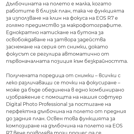
Дълбочината на полето е малка, когато
работите в близък план, така че функцията
за използване на клин на фокуса на EOS R7 е
голямо предимство за макрофотографите.
Еднократно натискане на бутона за
освобождаване на затвора задейства
заснемане на серия от снимки, докато
фокусът се регулира автоматично от
първоначалната позиция към безкрайността.
Получената поредица от снимки – всички с
леко различаващи се точки на фокусиране –
може да бъде обединена в едно комбинирано
изображение с помощта на нашия софтуер
Digital Photo Professional за постигане на
перфектна дълбочина на полето от предния
до задния план. Освен това функцията за
композиране на дълбочина на полето на EOS
R7 вече позволява този процес да се