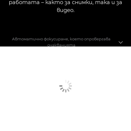
работата – както за снимки, така и за
видео.
Автоматично фокусиране, което опровергава
очакванията
Автофокус
Стабилизатор на образа
Скорост и производителност
Качество на изображението
Преминаване към безогледен фотоапарат