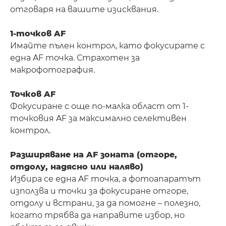
отговаря на вашите изисквания.
1-точков AF
Имайте пълен контрол, като фокусирате с
една AF точка. Страхотен за
макрофотография.
Точков AF
Фокусиране с още по-малка област от 1-
точковия AF за максимално селективен
контрол.
Разширяване на AF зоната (отгоре,
отдолу, надясно или наляво)
Избира се една AF точка, а фотоапаратът
използва и точки за фокусиране отгоре,
отдолу и встрани, за да помогне – полезно,
когато трябва да направите избор, но