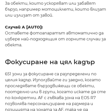
За обекти, които ускоряват или забавят
бързо, например мотоциклети, които влизат
или излизат от завой.
Случай A [AUTO]:
Оставете фотоапаратът автоматично да
избере най-подходящия от горните случаи за
обекта.
Фокусиране на цял кадър
651 зони за фокусиране са разпределени по
целия кадър. Използвайте ги заедно, когато
проследявате бързодвижещи се обекти,
поотделно или в групи, когато искате да сте
по-конкретни. AF с гъвкава зона на EOS R7
позволява персонализиране на размера и
позицията на зоната за AF, така че да