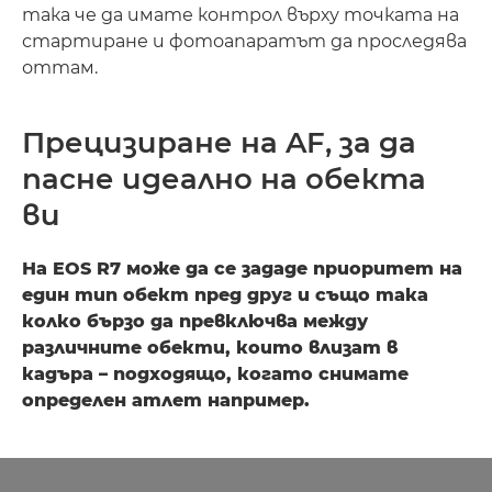
така че да имате контрол върху точката на
стартиране и фотоапаратът да проследява
оттам.
Прецизиране на AF, за да
пасне идеално на обекта
ви
На EOS R7 може да се зададе приоритет на
един тип обект пред друг и също така
колко бързо да превключва между
различните обекти, които влизат в
кадъра – подходящо, когато снимате
определен атлет например.