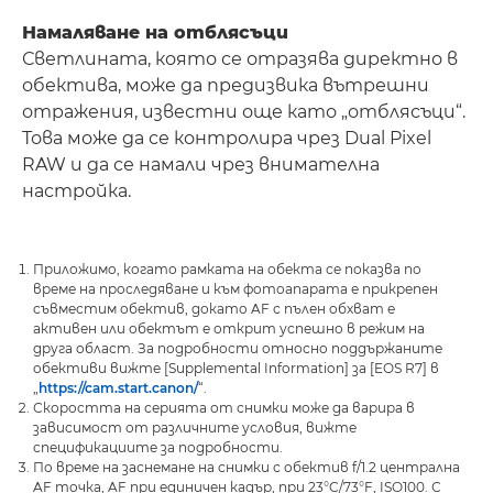
Намаляване на отблясъци
Светлината, която се отразява директно в
обектива, може да предизвика вътрешни
отражения, известни още като „отблясъци“.
Това може да се контролира чрез Dual Pixel
RAW и да се намали чрез внимателна
настройка.
Приложимо, когато рамката на обекта се показва по
време на проследяване и към фотоапарата е прикрепен
съвместим обектив, докато AF с пълен обхват е
активен или обектът е открит успешно в режим на
друга област. За подробности относно поддържаните
обективи вижте [Supplemental Information] за [EOS R7] в
„
https://cam.start.canon/
“.
Скоростта на серията от снимки може да варира в
зависимост от различните условия, вижте
спецификациите за подробности.
По време на заснемане на снимки с обектив f/1.2 централна
AF точка, AF при единичен кадър, при 23°C/73°F, ISO100. С