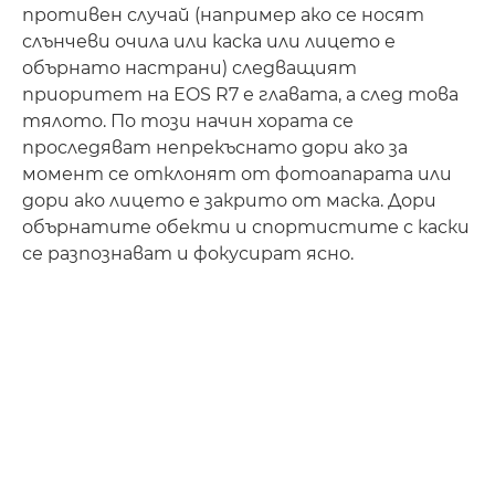
противен случай (например ако се носят
слънчеви очила или каска или лицето е
обърнато настрани) следващият
приоритет на EOS R7 е главата, а след това
тялото. По този начин хората се
проследяват непрекъснато дори ако за
момент се отклонят от фотоапарата или
дори ако лицето е закрито от маска. Дори
обърнатите обекти и спортистите с каски
се разпознават и фокусират ясно.