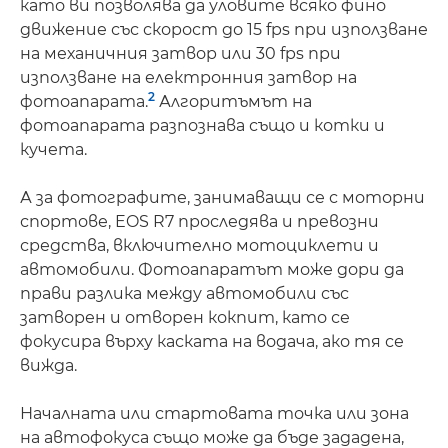
като ви позволява да уловите всяко фино
движение със скорост до 15 fps при използване
на механичния затвор или 30 fps при
използване на електронния затвор на
2
фотоапарата.
Алгоритъмът на
фотоапарата разпознава също и котки и
кучета.
А за фотографите, занимаващи се с моторни
спортове, EOS R7 проследява и превозни
средства, включително мотоциклети и
автомобили. Фотоапаратът може дори да
прави разлика между автомобили със
затворен и отворен кокпит, като се
фокусира върху каската на водача, ако тя се
вижда.
Началната или стартовата точка или зона
на автофокуса също може да бъде зададена,