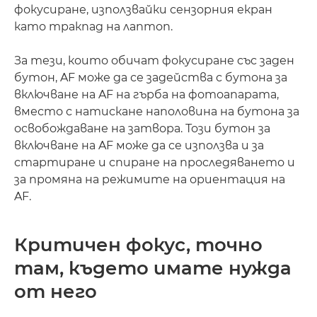
фокусиране, използвайки сензорния екран
като тракпад на лаптоп.
За тези, които обичат фокусиране със заден
бутон, AF може да се задейства с бутона за
включване на AF на гърба на фотоапарата,
вместо с натискане наполовина на бутона за
освобождаване на затвора. Този бутон за
включване на AF може да се използва и за
стартиране и спиране на проследяването и
за промяна на режимите на ориентация на
AF.
Критичен фокус, точно
там, където имате нужда
от него