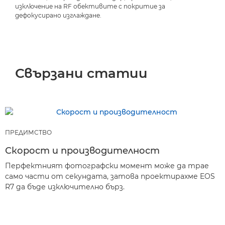
изключение на RF обективите с покритие за
дефокусирано изглаждане.
Свързани статии
ПРЕДИМСТВО
Скорост и производителност
Перфектният фотографски момент може да трае
само части от секундата, затова проектирахме EOS
R7 да бъде изключително бърз.