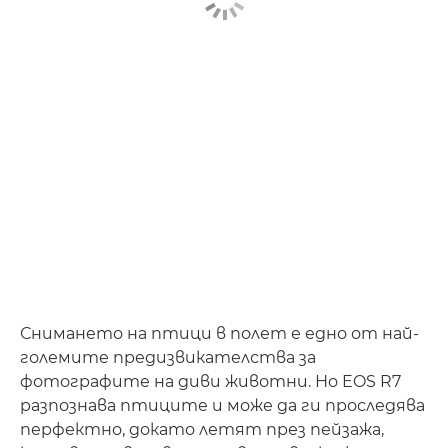
Снимането на птици в полет е едно от най-
големите предизвикателства за
фотографите на диви животни. Но EOS R7
разпознава птиците и може да ги проследява
перфектно, докато летят през пейзажа,