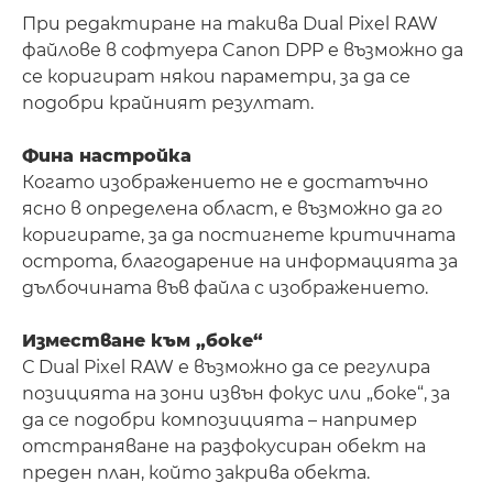
При редактиране на такива Dual Pixel RAW
файлове в софтуера Canon DPP е възможно да
се коригират някои параметри, за да се
подобри крайният резултат.
Фина настройка
Когато изображението не е достатъчно
ясно в определена област, е възможно да го
коригирате, за да постигнете критичната
острота, благодарение на информацията за
дълбочината във файла с изображението.
Изместване към „боке“
С Dual Pixel RAW е възможно да се регулира
позицията на зони извън фокус или „боке“, за
да се подобри композицията – например
отстраняване на разфокусиран обект на
преден план, който закрива обекта.