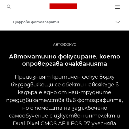
Canon Logo, back to ho
Цифрови фотоапарати
Прев
Canon
АВТОФОКУС
Автоматично фокусиране, което
опровергава очакванията
Прецизният критичен фокус върху
бързодвижещи се обекти навсякъде в
кадъра е едно от най-трудните
предизвикателства във фотографията,
но с помощта на задълбочено
самообучение с изкуствен интелект и
Dual Pixel CMOS AF II EOS R7 улеснява