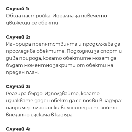
Случай 1:
Обща настройка. Идеална за повечето
движещи се обекти
Случай 2:
Игнорира препятствията и продължава да
проследява обектите. Подходящ за спорт и
дива природа, когато обектите могат да
бъдат моментно закрити от обекти на
преден план.
Случай 3:
Реагира бързо. Използвайте, когато
изчаквате даден обект да се появи в кадъра:
например планински велосипедист, който
внезапно изскача в кадъра.
Случай 4: