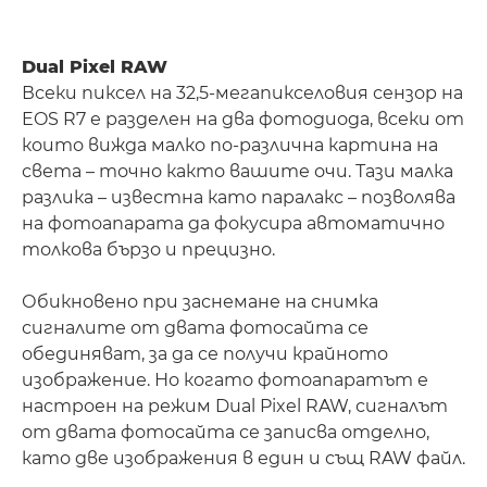
Dual Pixel RAW
Всеки пиксел на 32,5-мегапикселовия сензор на
EOS R7 е разделен на два фотодиода, всеки от
които вижда малко по-различна картина на
света – точно както вашите очи. Тази малка
разлика – известна като паралакс – позволява
на фотоапарата да фокусира автоматично
толкова бързо и прецизно.
Обикновено при заснемане на снимка
сигналите от двата фотосайта се
обединяват, за да се получи крайното
изображение. Но когато фотоапаратът е
настроен на режим Dual Pixel RAW, сигналът
от двата фотосайта се записва отделно,
като две изображения в един и същ RAW файл.