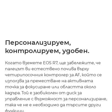
Персонализируем,
контролируем, удобен.
Когато вземете EOS R7, ще забележите, че
палецът ви естествено почива върху
четирипосочния контролер за AF, който се
използва за преместване на активната
точка за фокусиране или областта около
кадъра. Той е заобиколен от диск за
управление с възможност за персонализиране,
така че не е необходимо да търсите други
функции.