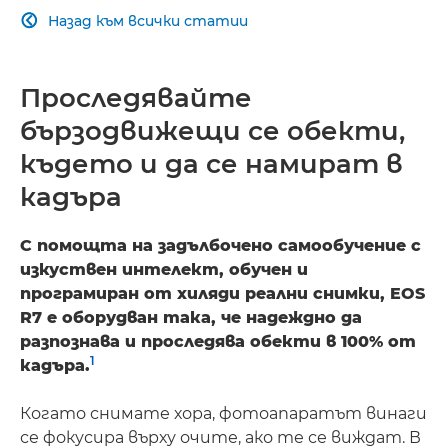
Споделяйте с приятели
Назад към всички статии

Проследявайте
бързодвижещи се обекти,
където и да се намират в
кадъра
С помощта на задълбочено самообучение с
изкуствен интелект, обучен и
програмиран от хиляди реални снимки, EOS
R7 е оборудван така, че надеждно да
разпознава и проследява обекти в 100% от
1
кадъра.
Когато снимате хора, фотоапаратът винаги
се фокусира върху очите, ако те се виждат. В