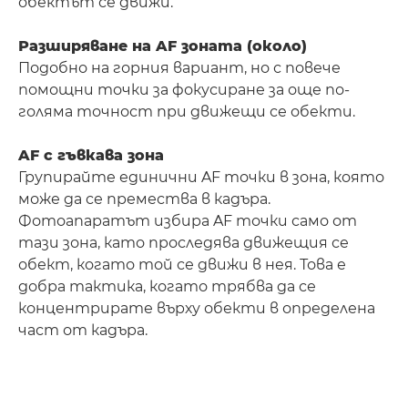
обектът се движи.
Разширяване на AF зоната (около)
Подобно на горния вариант, но с повече
помощни точки за фокусиране за още по-
голяма точност при движещи се обекти.
AF с гъвкава зона
Групирайте единични AF точки в зона, която
може да се премества в кадъра.
Фотоапаратът избира AF точки само от
тази зона, като проследява движещия се
обект, когато той се движи в нея. Това е
добра тактика, когато трябва да се
концентрирате върху обекти в определена
част от кадъра.