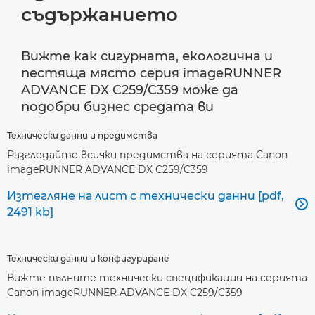
съдържанието
Вижте как сигурната, екологична и
пестяща място серия imageRUNNER
ADVANCE DX C259/C359 може да
подобри бизнес средата ви
Технически данни и предимства
Разгледайте всички предимства на серията Canon
imageRUNNER ADVANCE DX C259/C359
Изтегляне на лист с технически данни [pdf,

2491 kb]
Технически данни и конфигуриране
Вижте пълните технически спецификации на серията
Canon imageRUNNER ADVANCE DX C259/C359