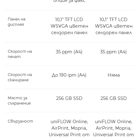
опция за факс
Панел на
10,1" TFT LCD
10,1" TFT LCD
дисплея
WSVGA цветен
WSVGA цветен
сензорен панел
сензорен панел
Скорост на
35 ppm (A4)
35 ppm (A4)
печат
Скорост на
До 190 ipm (A4)
Няма
сканиране
Място за
256 GB SSD
256 GB SSD
съхранение
Свързаност
uniFLOW Online,
uniFLOW Online,
AirPrint, Mopria,
AirPrint, Mopria,
Universal Print от
Universal Print от