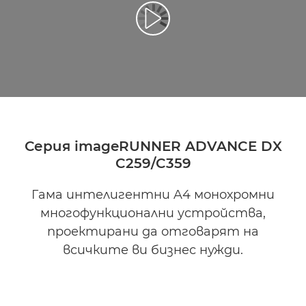
Възпроизведете видео
Серия imageRUNNER ADVANCE DX
C259/C359
Гама интелигентни A4 монохромни
многофункционални устройства,
проектирани да отговарят на
всичките ви бизнес нужди.