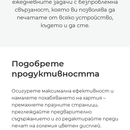
ежедневните задачи с безпроблемна
свързаност, която ви позволява да
печатате от всяко устройство,
където и да сте.
Подобрете
продуктивността
Осигурете максимална ефективност и
намалете похабяването на хартия –
премахнете празните страници,
преглеждайте предварително
съдържанието и го редактирайте преди
печат на големия цветен дисплей.