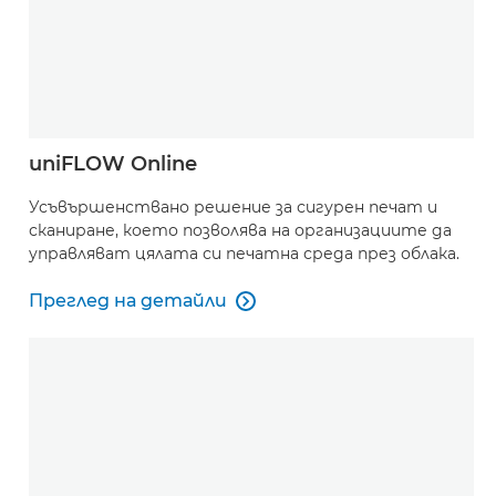
uniFLOW Online
Усъвършенствано решение за сигурен печат и
сканиране, което позволява на организациите да
управляват цялата си печатна среда през облака.
Преглед на детайли

Преглед на детайли