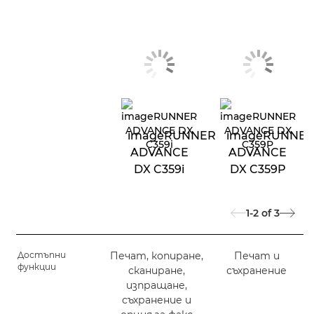
imageRUNNER
imageRUNNE
ADVANCE
ADVANCE
DX C359i
DX C359P
1-2
of
3
Достъпни
Печат, копиране,
Печат и
функции
сканиране,
съхранение
изпращане,
съхранение и