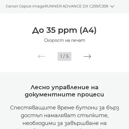
Canon Серия imageRUNNER ADVANCE DX C259/C359
Toggle 
Преглед
До 35 ppm (A4)
Спецификации
Скорост на печат
1
/
5
Лесно управление на
документните процеси
Спестяващите време бутони за бърз
достъп намаляват стъпките,
необходими за завършване на