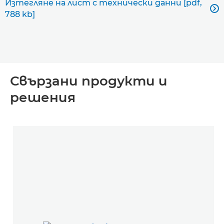
Изтегляне на лист с технически данни [pdf,

788 kb]
Свързани продукти и
решения