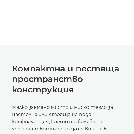
Компактна и пестяща
пространство
конструкция
Малко заемано място и ниско тегло за
настолна или стояща на пода
конфигурация, което позволява на
устройството лесно да се впише в