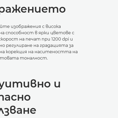
бражението
те изображения с висока
а способност в ярки цветове с
корост на печат при 1200 dpi и
о регулиране на градацията за
а корекция на наситеността на
етовата тоналност.
уитивно и
пасно
лзване