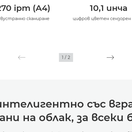
270 ipm (A4)
10,1 инча
вустранно сканиране
цифров цветен сензорен 
1
/
2
нтелигентно със вгр
ани на облак, за всеки 