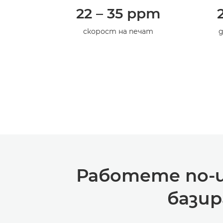
22 – 35 ppm
скорост на печат
д
Работете по-и
базир