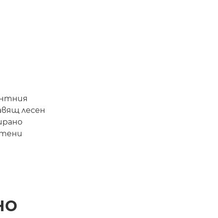
ентния
авящ лесен
ирано
итени
но