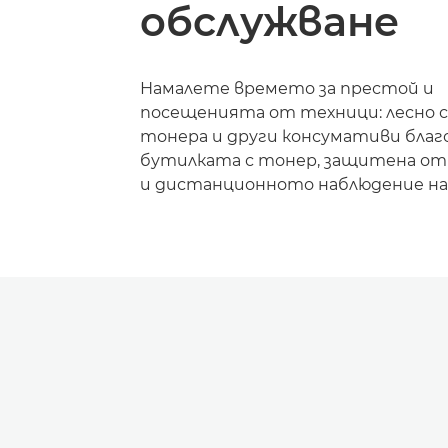
обслужване
Намалете времето за престой и
посещенията от техници: лесно 
тонера и други консумативи благ
бутилката с тонер, защитена от 
и дистанционното наблюдение на