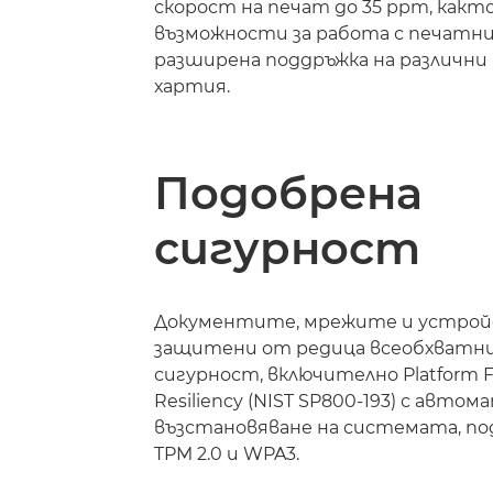
скорост на печат до 35 ppm, какт
възможности за работа с печатни
разширена поддръжка на различни
хартия.
Подобрена
сигурност
Документите, мрежите и устрой
защитени от редица всеобхватни
сигурност, включително Platform 
Resiliency (NIST SP800-193) с авто
възстановяване на системата, по
TPM 2.0 и WPA3.