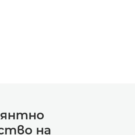
лянтно
ство на