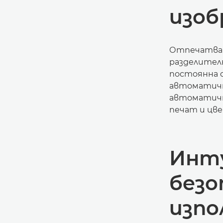
изо
Отпечатвай
разделителн
постоянна с
автоматичн
автоматичн
печат и цв
Инт
безо
изпо