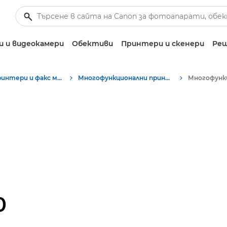
 и видеокамери
Обективи
Принтери и скенери
Реш
Бизнес принтери и факс машини
Многофункционални принтери – принтери "всичко в едно"
0