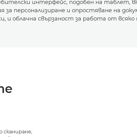
бителски интерфейс, подобен на таблет, 
я за персонализиране и опростяване на до
и, и облачна свързаност за работа от всяко
те
 сканиране,