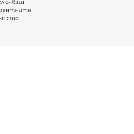
включващ
кументните
 място.