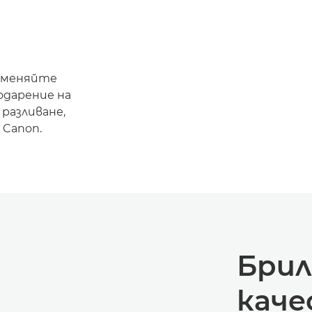
сменяйте
одарение на
разливане,
 Canon.
Бри
каче