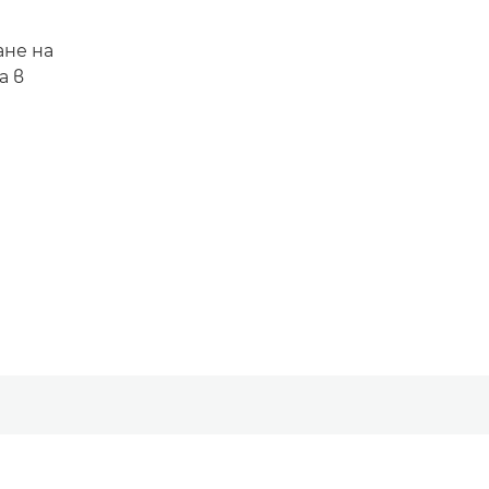
не на
а в