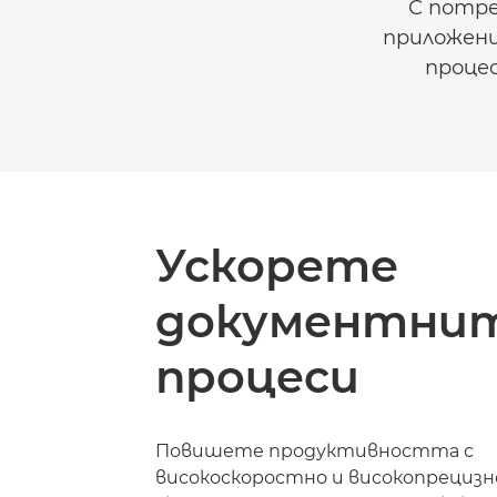
С потре
приложени
процес
Ускорете
документни
процеси
Повишете продуктивността с
високоскоростно и високопрецизно