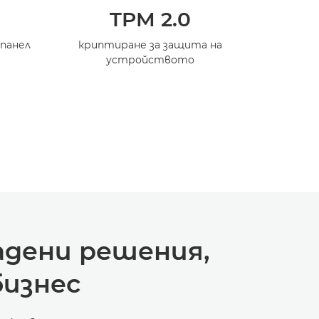
TPM 2.0
св
панел
криптиране за защита на
устройството
подобр
работни п
адени решения,
бизнес