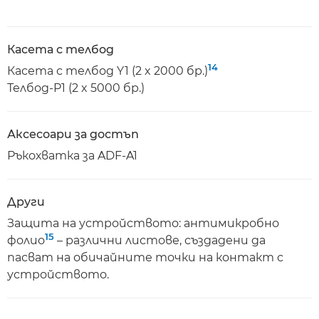
Касета с телбод
14
Касета с телбод Y1 (2 x 2000 бр.)
Телбод-P1 (2 x 5000 бр.)
Аксесоари за достъп
Ръкохватка за ADF-A1
Други
Защита на устройството: антимикробно
15
фолио
– различни листове, създадени да
пасват на обичайните точки на контакт с
устройството.