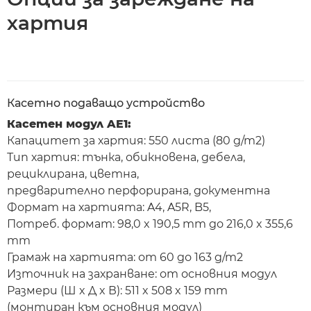
хартия
Касетно подаващо устройство
Касетен модул AE1:
Капацитет за хартия: 550 листа (80 g/m2)
Тип хартия: тънка, обикновена, дебела,
рециклирана, цветна,
предварително перфорирана, документна
Формат на хартията: A4, A5R, B5,
Потреб. формат: 98,0 x 190,5 mm до 216,0 x 355,6
mm
Грамаж на хартията: от 60 до 163 g/m2
Източник на захранване: от основния модул
Размери (Ш x Д x В): 511 x 508 x 159 mm
(монтиран към основния модул)