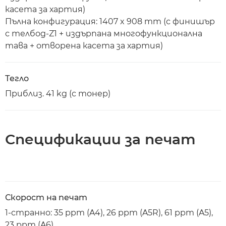
касета за хартия)
Пълна конфигурация: 1407 x 908 mm (с финишър
с телбод-Z1 + издърпана многофункционална
тава + отворена касета за хартия)
Тегло
Приблиз. 41 kg (с тонер)
Спецификации за печат
Скорост на печат
1-странно: 35 ppm (A4), 26 ppm (A5R), 61 ppm (A5),
23 ppm (A6)