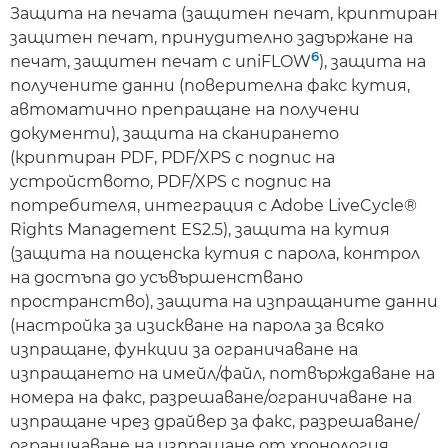
Защита на печата (защитен печат, криптиран
защитен печат, принудително задържане на
6
печат, защитен печат с uniFLOW
), защита на
получените данни (поверителна факс кутия,
автоматично препращане на получени
документи), защита на сканирането
(криптиран PDF, PDF/XPS с подпис на
устройството, PDF/XPS с подпис на
потребителя, интеграция с Adobe LiveCycle®
Rights Management ES2.5), защита на кутия
(защита на пощенска кутия с парола, контрол
на достъпа до усъвършенствано
пространство), защита на изпращаните данни
(настройка за изискване на парола за всяко
изпращане, функции за ограничаване на
изпращането на имейл/файл, потвърждаване на
номера на факс, разрешаване/ограничаване на
изпращане чрез драйвер за факс, разрешаване/
ограничаване на изпращане от хронология,