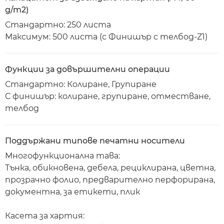
g/m2)
Стандартно: 250 листа
Максимум: 500 листа (с Финишър с телбод-Z1)
Функции за довършителни операции
Стандартно: Колиране, Групиране
С финишър: колиране, групиране, отместване,
телбод
Поддържани типове печатни носители
Многофункционална тава:
Тънка, обикновена, дебела, рециклирана, цветна,
прозрачно фолио, предварително перфорирана,
документна, за етикети, плик
Касета за хартия: