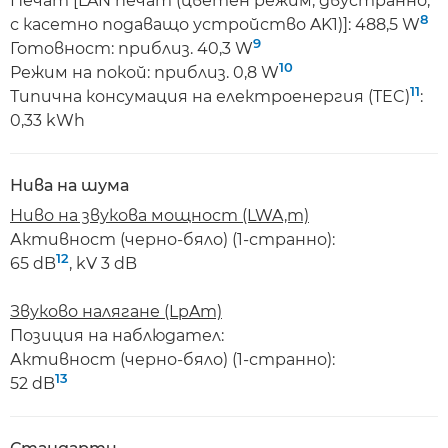
Печат [LAN печат (цветен режим, двустранно,
8
с касетно подаващо устройство AK1)]: 488,5 W
9
Готовност: приблиз. 40,3 W
10
Режим на покой: приблиз. 0,8 W
11
Типична консумация на електроенергия (TEC)
:
0,33 kWh
Нива на шума
Ниво на звукова мощност (LWA,m)
Активност (черно-бяло) (1-странно):
12
65 dB
, kV 3 dB
Звуково налягане (LpAm)
Позиция на наблюдател:
Активност (черно-бяло) (1-странно):
13
52 dB