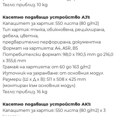
Тегло: приблиз. 10 kg
Касетно подаващо устройство AJ1:
Капацитет за хартия: 550 листа (80 g/m2)
Тип хартия: тънка, обикновена, рециклирана,
дебела, цветна,
предварително перфорирана, документна
Формат на хартията: A4, A5R, B5
Потребителски формат: 98,0 x 190,5 mm до 216,0
x 355,6 mm
Грамаж на хартията: от 60 до 163 g/m2
Източник на захранване: от основния модул
Размери (Ш x Д x В): 511 x 508 x 425 mm
(монтиран към основния модул)
Тегло: приблиз. 16 kg
Касетно подаващо устройство AK1:
Капацитет за хартия: 550 листа (80 g/m2) x 3