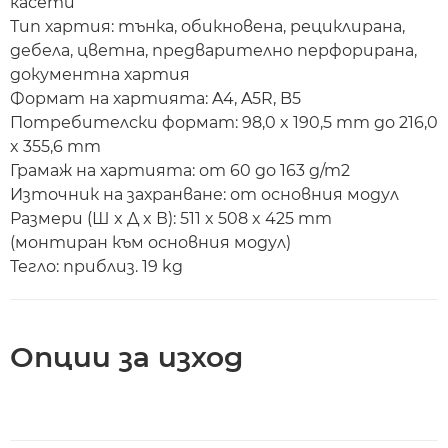
касети
Тип хартия: тънка, обикновена, рециклирана,
дебела, цветна, предварително перфорирана,
документна хартия
Формат на хартията: A4, A5R, B5
Потребителски формат: 98,0 x 190,5 mm до 216,0
x 355,6 mm
Грамаж на хартията: от 60 до 163 g/m2
Източник на захранване: от основния модул
Размери (Ш x Д x В): 511 x 508 x 425 mm
(монтиран към основния модул)
Тегло: приблиз. 19 kg
Опции за изход