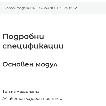
Canon imageRUNNER ADVANCE DX C359P
Toggle breadcrum
Преглед
Поддръжка
Подробни
спецификации
Изтегляне на PDF
Основен модул
Тип на машината
A4 цветен лазерен принтер