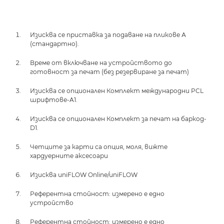
Изисква се приставка за подаване на пликове А
(стандартно).
Време от включване на устройството до
готовност за печат (без резервиране за печат)
Изисква се опционален Комплект международни PCL
шрифтове-A1.
Изисква се опционален Комплект за печат на баркод-
D1.
Четците за карти са опция, моля, вижте
хардуерните аксесоари
Изисква uniFLOW Online/uniFLOW
Референтна стойност: измерено е едно
устройство
Референтна стойност: измерено е едно