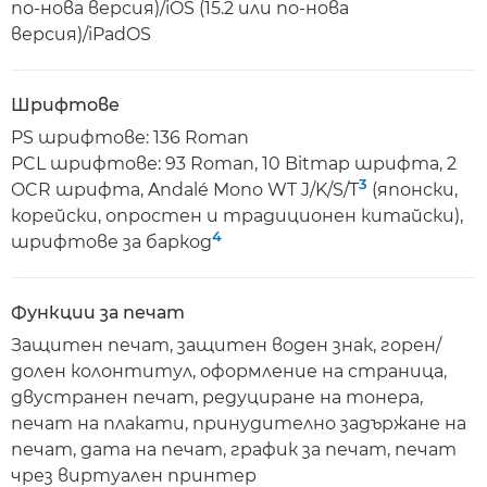
по-нова версия)/iOS (15.2 или по-нова
версия)/iPadOS
Шрифтове
PS шрифтове: 136 Roman
PCL шрифтове: 93 Roman, 10 Bitmap шрифта, 2
3
OCR шрифта, Andalé Mono WT J/K/S/T
(японски,
корейски, опростен и традиционен китайски),
4
шрифтове за баркод
Функции за печат
Защитен печат, защитен воден знак, горен/
долен колонтитул, оформление на страница,
двустранен печат, редуциране на тонера,
печат на плакати, принудително задържане на
печат, дата на печат, график за печат, печат
чрез виртуален принтер