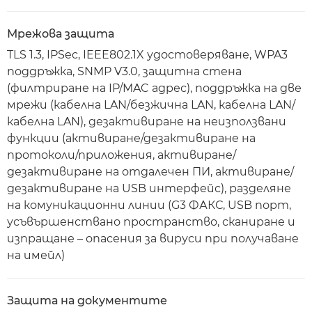
Мрежова защита
TLS 1.3, IPSec, IEEE802.1X удостоверяване, WPA3
поддръжка, SNMP V3.0, защитна стена
(филтриране на IP/MAC адрес), поддръжка на две
мрежи (кабелна LAN/безжична LAN, кабелна LAN/
кабелна LAN), дезактивиране на неизползвани
функции (активиране/дезактивиране на
протоколи/приложения, активиране/
дезактивиране на отдалечен ПИ, активиране/
дезактивиране на USB интерфейс), разделяне
на комуникационни линии (G3 ФАКС, USB порт,
усъвършенствано пространство, сканиране и
изпращане – опасения за вируси при получаване
на имейл)
Защита на документите