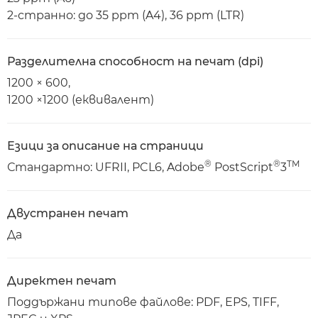
2-странно: до 35 ppm (A4), 36 ppm (LTR)
Разделителна способност на печат (dpi)
1200 × 600,
1200 ×1200 (еквивалент)
Езици за описание на страници
®
®
TM
Стандартно: UFRII, PCL6, Adobe
PostScript
3
Двустранен печат
Да
Директен печат
Поддържани типове файлове: PDF, EPS, TIFF,