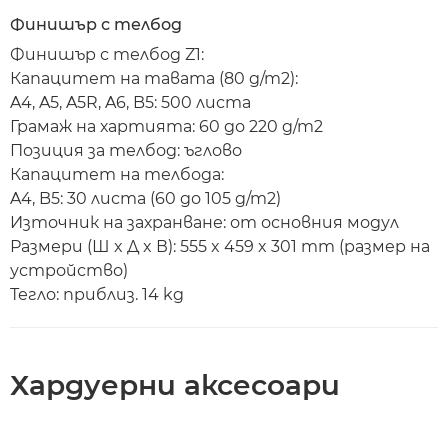
Финишър с телбод
Финишър с телбод Z1:
Капацитет на тавата (80 g/m2):
A4, A5, A5R, A6, B5: 500 листа
Грамаж на хартията: 60 до 220 g/m2
Позиция за телбод: ъглово
Капацитет на телбода:
A4, B5: 30 листа (60 до 105 g/m2)
Източник на захранване: от основния модул
Размери (Ш x Д x В): 555 x 459 x 301 mm (размер на
устройство)
Тегло: приблиз. 14 kg
Хардуерни аксесоари