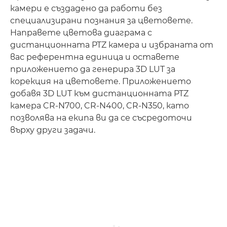
камери е създадено да работи без
специализирани познания за цветовете.
Направете цветова диаграма с
дистанционната PTZ камера и избраната от
вас референтна единица и оставете
приложението да генерира 3D LUT за
корекция на цветовете. Приложението
добавя 3D LUT към дистанционната PTZ
камера CR-N700, CR-N400, CR-N350, като
позволява на екипа ви да се съсредоточи
върху други задачи.