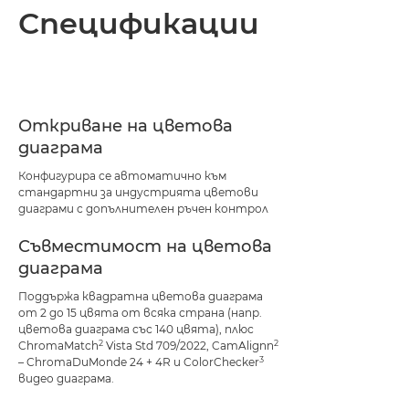
Спецификации
Откриване на цветова
диаграма
Конфигурира се автоматично към
стандартни за индустрията цветови
диаграми с допълнителен ръчен контрол
Съвместимост на цветова
диаграма
Поддържа квадратна цветова диаграма
от 2 до 15 цвята от всяка страна (напр.
цветова диаграма със 140 цвята), плюс
2
2
ChromaMatch
Vista Std 709/2022, CamAlignn
3
– ChromaDuMonde 24 + 4R и ColorChecker
видео диаграма.