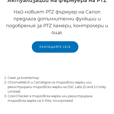
Актуализации на фърмуера на PTZ
Най-новият PTZ фърмуер на Canon
предлага допълнителни функции и
подобрения за PTZ камери, контролери и
още.
РАЗГЛЕДАЙТЕ СЕГА
Само за компютър
ChromaMatch и CamAligne са търговски марки или
регистрирани търговски марки на DSC Labs (D and S Corley
Limited).
ColorChecker е търговска марка или регистрирана
търговска марка на X-Rite, Incorporated.