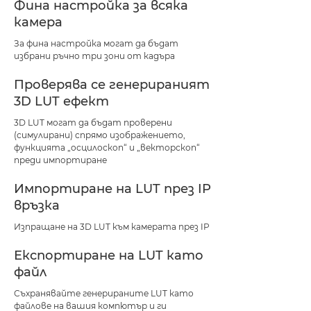
Фина настройка за всяка
камера
За фина настройка могат да бъдат
избрани ръчно три зони от кадъра
Проверява се генерираният
3D LUT ефект
3D LUT могат да бъдат проверени
(симулирани) спрямо изображението,
функцията „осцилоскоп“ и „векторскоп“
преди импортиране
Импортиране на LUT през IP
връзка
Изпращане на 3D LUT към камерата през IP
Експортиране на LUT като
файл
Съхранявайте генерираните LUT като
файлове на вашия компютър и ги