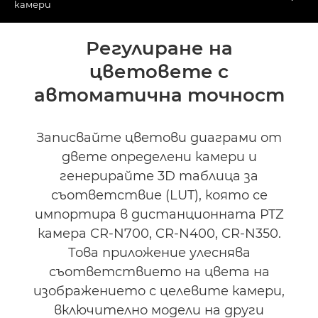
Togg
камери
Преглед
Регулиране на
цветовете с
Спецификации
автоматична точност
Записвайте цветови диаграми от
двете определени камери и
генерирайте 3D таблица за
съответствие (LUT), която се
импортира в дистанционната PTZ
камера CR-N700, CR-N400, CR-N350.
Това приложение улеснява
съответствието на цвета на
изображението с целевите камери,
включително модели на други