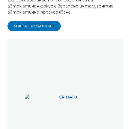
12G-SDI свързаност и водещ в класа си
автоматичен фокус с вградено интелигентно
автоматично проследяване.
ЗАЯВКА ЗА ОБАЖДАНЕ