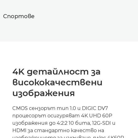
Спортове
4K детайлност за
висококачествени
изображения
CMOS сензорът тип 1.0 и DIGIC DV7
процесорът осигуряват 4K UHD 60P
изображения до 4:2:2 10 бита, 12G-SDI и
HDMI за стандартно качество на
изображението за излъчване, плюс 4K60P