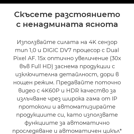
Преглед
Скъсете разстоянието
с ненадмината яснота
Спецификации
Поддръжка
Използвайте силата на 4K сензор
тип 1,0 и DIGIC DV7 процесор с Dual
Pixel AF. 15x оптично увеличение (30x
във Full HD) заснема продукции с
изключителна детайлност, дори в
нощен режим. Предавайте поточно
видео с 4K60P и HDR качество за
излъчване чрез широка гама от IP
протоколи и автоматизирайте
продукциите си, като използвате
функциите за автоматично
проследяване и автоматичен цикъл*