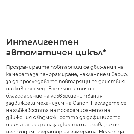
Интелигентен
автоматичен цикъл*
Програмирайте повтарящи се движения на
камерата за панорамиране, накланяне и варио,
за да проследявате повтарящи се действия
на живо последователно и точно,
благодарение на усъвършенствания
задвижващ механизъм на Canon. Насладете се
на гъвкавостта на програмирането на
движения с възможността да дефинирате
цикъл напред и назад, което означава, че не е
необходим оператор на камерата. Могат да