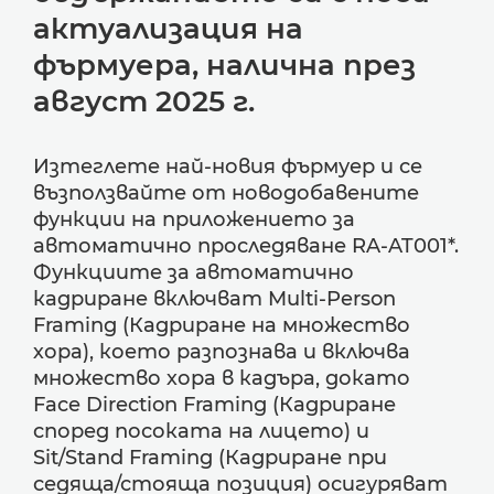
актуализация на
фърмуера, налична през
август 2025 г.
Изтеглете най-новия фърмуер и се
възползвайте от новодобавените
функции на приложението за
автоматично проследяване RA-AT001*.
Функциите за автоматично
кадриране включват Multi-Person
Framing (Кадриране на множество
хора), което разпознава и включва
множество хора в кадъра, докато
Face Direction Framing (Кадриране
според посоката на лицето) и
Sit/Stand Framing (Кадриране при
седяща/стояща позиция) осигуряват