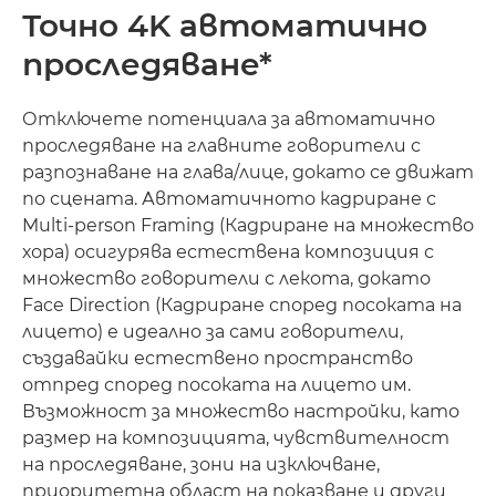
Точно 4K автоматично
проследяване*
Отключете потенциала за автоматично
проследяване на главните говорители с
разпознаване на глава/лице, докато се движат
по сцената. Автоматичното кадриране с
Multi-person Framing (Кадриране на множество
хора) осигурява естествена композиция с
множество говорители с лекота, докато
Face Direction (Кадриране според посоката на
лицето) е идеално за сами говорители,
създавайки естествено пространство
отпред според посоката на лицето им.
Възможност за множество настройки, като
размер на композицията, чувствителност
на проследяване, зони на изключване,
приоритетна област на показване и други