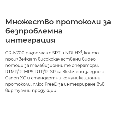
Множество протоколи за
безпроблемна
интеграция
1
CR-N700 разполага с SRT и NDI|HX
, които
произвеждат висококачествени видео
потоци за телевизионните оператори.
RTMP/RTMPS, RTP/RTSP са включени заедно с
Canon XC и стандартни комуникационни
протоколи, плюс FreeD за интегриране във
виртуални продукции.