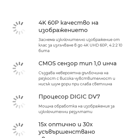
4K 60P качество на
изображението
Заснема изключително изображение от
клас за излъчване в до 4K UHD 60P, 4:2:2 10
бита
CMOS сензор тип 1,0 инча
Създава невероятна дълбочина на
рязкост с висока чувствителност и
нисък шум дори при слаба светлина
Процесор DIGIC DV7
Мощна обработка на изображения за
изключителни резултати
15x оптично и 30x
усъвършенствано