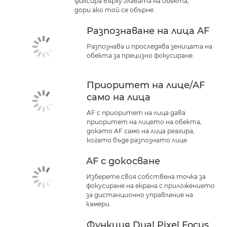
фиксира върху главата на обекта,
дори ако той се обърне.
Разпознаване на лица AF
Разпознава и проследява зеницата на
обекта за прецизно фокусиране.
Приоритет на лице/AF
само на лица
AF с приоритет на лица дава
приоритет на лицето на обекта,
докато AF само на лица реагира,
когато бъде разпознато лице.
AF с докосване
Изберете своя собствена точка за
фокусиране на екрана с приложението
за дистанционно управление на
камери.
Функция Dual Pixel Focus