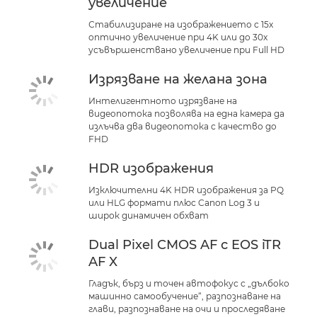
увеличение
Стабилизиране на изображението с 15x
оптично увеличение при 4K или до 30x
усъвършенствано увеличение при Full HD
Изрязване на желана зона
Интелигентното изрязване на
видеопотока позволява на една камера да
излъчва два видеопотока с качество до
FHD
HDR изображения
Изключителни 4K HDR изображения за PQ
или HLG формати плюс Canon Log 3 и
широк динамичен обхват
Dual Pixel CMOS AF с EOS iTR
AF X
Гладък, бърз и точен автофокус с „дълбоко
машинно самообучение“, разпознаване на
глави, разпознаване на очи и проследяване