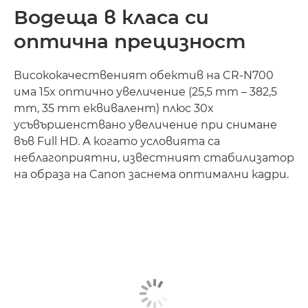
Водеща в класа си
оптична прецизност
Висококачественият обектив на CR-N700
има 15x оптично увеличение (25,5 mm – 382,5
mm, 35 mm еквивалент) плюс 30x
усъвършенствано увеличение при снимане
във Full HD. А когато условията са
неблагоприятни, известният стабилизатор
на образа на Canon заснема оптимални кадри.