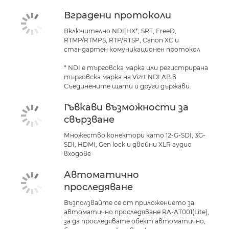
Вградени протоколи
Включително NDI|HX*, SRT, FreeD,
RTMP/RTMPS, RTP/RTSP, Canon XC и
стандартен комуникационен протокол
* NDI е търговска марка или регистрирана
търговска марка на Vizrt NDI AB в
Съединените щати и други държави.
Гъвкави възможности за
свързване
Множество конектори като 12-G-SDI, 3G-
SDI, HDMI, Gen lock и двойни XLR аудио
входове
Автоматично
проследяване
Възползвайте се от приложението за
автоматично проследяване RA-AT001(Lite),
за да проследявате обект автоматично,