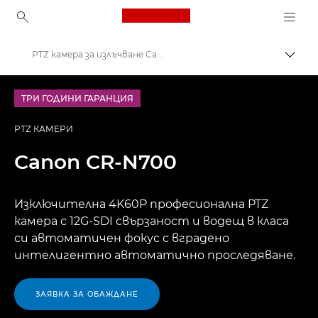
Canon Logo, back to ho
PTZ камера за излъчване Canon CR-N700
Прев
Canon
ТРИ ГОДИНИ ГАРАНЦИЯ
PTZ камери и отдалечени мрежови камери
PTZ КАМЕРИ
Canon
CR-N700
Изключителна 4K60P професионална PTZ
камера с 12G-SDI свързаност и водещ в класа
си автоматичен фокус с вградено
интелигентно автоматично проследяване.
ЗАЯВКА ЗА ОБАЖДАНЕ