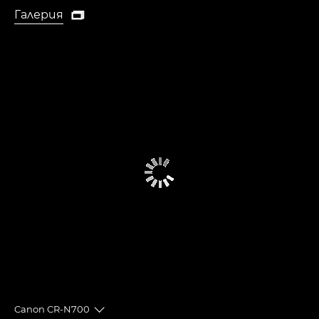
Галерия

Галерия
Canon CR-N700
Toggle breadcrumbs