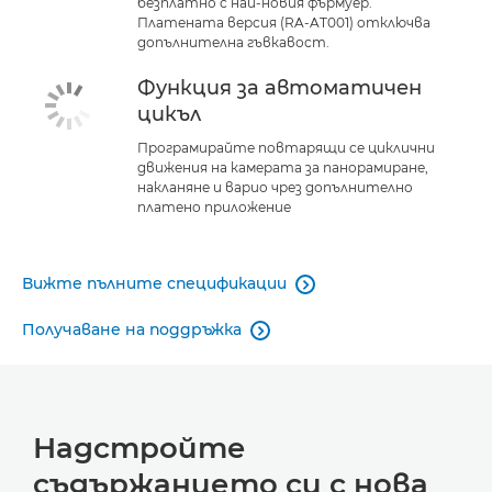
безплатно с най-новия фърмуер.
Платената версия (RA-AT001) отключва
допълнителна гъвкавост.
Функция за автоматичен
цикъл
Програмирайте повтарящи се циклични
движения на камерата за панорамиране,
накланяне и варио чрез допълнително
платено приложение
Вижте пълните спецификации

Получаване на поддръжка

Надстройте
съдържанието си с нова