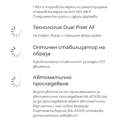
* NDI е търговска марка или регистрирана
търговска марка на Vizrt NDI AB в
Съединените щати и други държави.
Технология Dual Pixel AF
За гладко, бързо и прецизно фокусиране
Оптичен стабилизатор на
образа
Изключителна стабилност за гладки PTZ
движения
Автоматично
проследяване
Възползвайте се от приложението за
автоматично проследяване RA-AT001(Lite),
за да проследявате обект автоматично,
безплатно с най-новия фърмуер.
Платената версия (RA-AT001) отключва
допълнителна гъвкавост.