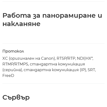
Работа за панорамиране и
накланяне
Протокол
XC (оригинален на Canon), RTSP/RTP, NDI|HX*,
RTMP/RTMPS, стандартна комуникация
(серийна), стандартна комуникация (IP), SRT,
FreeD
Сървър