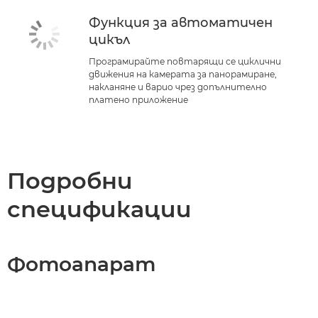
Функция за автоматичен
цикъл
Програмирайте повтарящи се циклични
движения на камерата за панорамиране,
накланяне и варио чрез допълнително
платено приложение
Подробни
спецификации
Фотоапарат