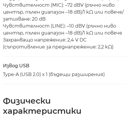
Чувствителност (MIC): –72 dBV (ръчно ниво
център, пълен диапазон –18 dB)/1 kΩ или повече/
затихване: 20 dB
Чувствителност (LINE): –10 dBV (ръчно ниво
център, пълен диапазон –18 dB)/1 kΩ или повече
Захранващо напрежение: 2,4 V DC
(съпротивление за преднапрежение: 2,2 kΩ)
Извод USB
Type-A (USB 2.0) x 1 (бъдещи разширения)
Физически
характеристики