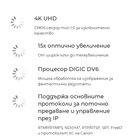
Поддръжка
4K UHD
CMOS сензор тип 1.0 за изключително
качество
15x оптично увеличение
От широк ъгъл до телеувеличение
Процесор DIGIC DV6
Мощна обработка на изображения за
фантастични резултати
Поддържа основните
протоколи за поточно
предаване и управление
през IP
RTMP/RTMPS, NDI|HX*, RTP/RTSP, SRT, FreeD
и протоколът XC на Canon