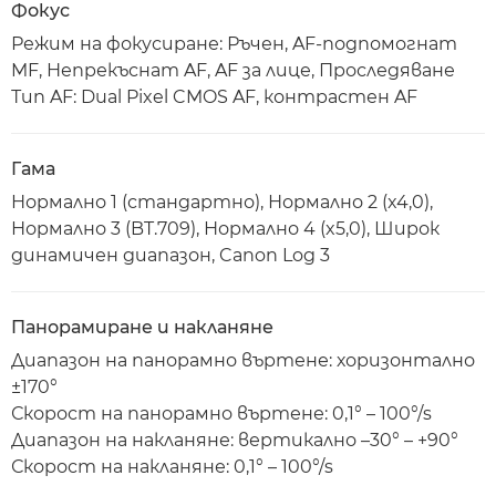
Фокус
Режим на фокусиране: Ръчен, AF-подпомогнат
MF, Непрекъснат AF, AF за лице, Проследяване
Тип AF: Dual Pixel CMOS AF, контрастен AF
Гама
Нормално 1 (стандартно), Нормално 2 (x4,0),
Нормално 3 (BT.709), Нормално 4 (x5,0), Широк
динамичен диапазон, Canon Log 3
Панорамиране и накланяне
Диапазон на панорамно въртене: хоризонтално
±170°
Скорост на панорамно въртене: 0,1° – 100°/s
Диапазон на накланяне: вертикално –30° – +90°
Скорост на накланяне: 0,1° – 100°/s