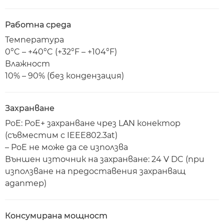
Работна среда
Температура
0°C – +40°C (+32°F – +104°F)
Влажност
10% – 90% (без кондензация)
Захранване
PoE: PoE+ захранване чрез LAN конектор
(съвместим с IEEE802.3at)
– PoE не може да се използва
Външен източник на захранване: 24 V DC (при
използване на предоставения захранващ
адаптер)
Консумирана мощност