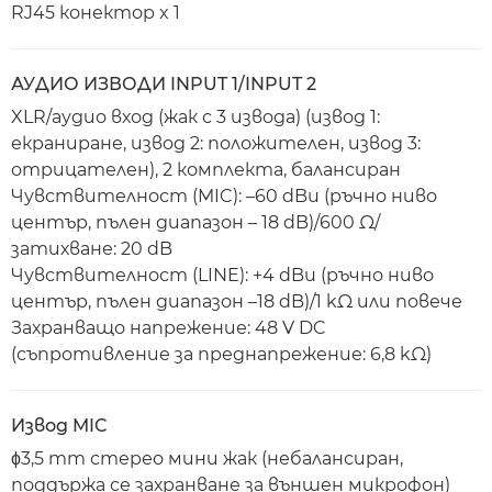
RJ45 конектор x 1
АУДИО ИЗВОДИ INPUT 1/INPUT 2
XLR/аудио вход (жак с 3 извода) (извод 1:
екраниране, извод 2: положителен, извод 3:
отрицателен), 2 комплекта, балансиран
Чувствителност (MIC): –60 dBu (ръчно ниво
център, пълен диапазон – 18 dB)/600 Ω/
затихване: 20 dB
Чувствителност (LINE): +4 dBu (ръчно ниво
център, пълен диапазон –18 dB)/1 kΩ или повече
Захранващо напрежение: 48 V DC
(съпротивление за преднапрежение: 6,8 kΩ)
Извод MIC
ϕ3,5 mm стерео мини жак (небалансиран,
поддържа се захранване за външен микрофон)