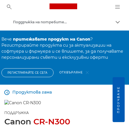
Canon Logo, back to ho
Поддръжка на потребителски продукти
Прев
Canon
Вече
притежавате продукт на Canon
?
Регистрирайте продукта си за актуализации на
софтуера и фърмуера и се впишете, за да получавате
персонализирани съвети и ексклузивни оферти
ОТХВЪРЛЯНЕ
РЕГИСТРИРАЙТЕ СЕ СЕГА
ПРОУЧВАНЕ
Продуктова гама

ПОДДРЪЖКА
Canon
CR-N300