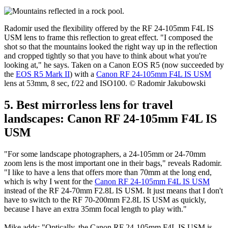
sunlight it doesn't suffer from any drop in image performance.
Optically, the Canon RF 70-200mm F4L IS USM is absolutely
stunning. It's better all the way through the zoom range than the
Canon EF 70-200mm f/4L IS II USM, which is razor sharp. It's also
smaller, focuses faster and closer, and features better IS."
Radomir used the flexibility offered by the RF 24-105mm F4L IS
USM lens to frame this reflection to great effect. "I composed the
shot so that the mountains looked the right way up in the reflection
and cropped tightly so that you have to think about what you're
looking at," he says. Taken on a Canon EOS R5 (now succeeded by
the
EOS R5 Mark II
) with a
Canon RF 24-105mm F4L IS USM
lens at 53mm, 8 sec, f/22 and ISO100. © Radomir Jakubowski
5. Best mirrorless lens for travel
landscapes: Canon RF 24-105mm F4L IS
USM
"For some landscape photographers, a 24-105mm or 24-70mm
zoom lens is the most important one in their bags," reveals Radomir.
"I like to have a lens that offers more than 70mm at the long end,
which is why I went for the
Canon RF 24-105mm F4L IS USM