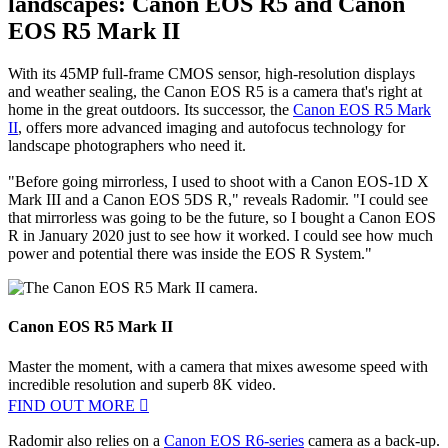
Radomir says that he loves to shoot in challenging weather, and his
weather-sealed Canon EOS R5 performs well in tough conditions.
1. Best mirrorless cameras for
landscapes: Canon EOS R5 and Canon
EOS R5 Mark II
With its 45MP full-frame CMOS sensor, high-resolution displays
and weather sealing, the Canon EOS R5 is a camera that's right at
home in the great outdoors. Its successor, the
Canon EOS R5 Mark
II
, offers more advanced imaging and autofocus technology for
landscape photographers who need it.
"Before going mirrorless, I used to shoot with a Canon EOS-1D X
Mark III and a Canon EOS 5DS R," reveals Radomir. "I could see
that mirrorless was going to be the future, so I bought a Canon EOS
R in January 2020 just to see how it worked. I could see how much
power and potential there was inside the EOS R System."
Canon EOS R5 Mark II