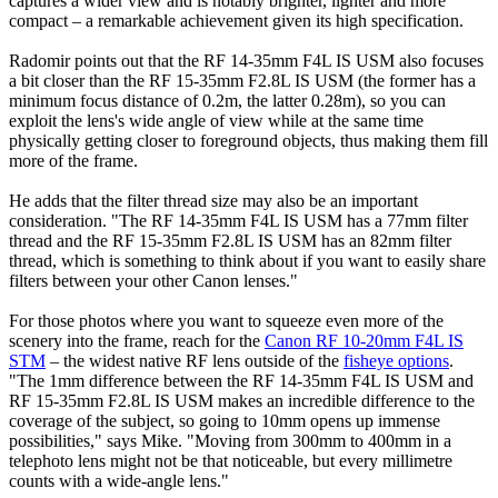
worth exploring the ultra-wide, ultra-fast
Canon RF 14mm F1.4L
VCM
. One of the best lenses for
astrophotography
in the Canon RF
range, it delivers impressive image quality across the frame, even
wide open at f/1.4. The RF 15-35mm F2.8L IS USM offers greater
flexibility thanks to its zoom range, but the RF 14mm F1.4L VCM
captures a wider view and is notably brighter, lighter and more
compact – a remarkable achievement given its high specification.
Radomir points out that the RF 14-35mm F4L IS USM also focuses
a bit closer than the RF 15-35mm F2.8L IS USM (the former has a
minimum focus distance of 0.2m, the latter 0.28m), so you can
exploit the lens's wide angle of view while at the same time
physically getting closer to foreground objects, thus making them fill
more of the frame.
He adds that the filter thread size may also be an important
consideration. "The RF 14-35mm F4L IS USM has a 77mm filter
thread and the RF 15-35mm F2.8L IS USM has an 82mm filter
thread, which is something to think about if you want to easily share
filters between your other Canon lenses."
For those photos where you want to squeeze even more of the
scenery into the frame, reach for the
Canon RF 10-20mm F4L IS
STM
– the widest native RF lens outside of the
fisheye options
.
"The 1mm difference between the RF 14-35mm F4L IS USM and