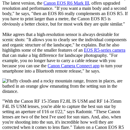
Master the moment, with a camera that mixes awesome speed with
incredible resolution and superb 8K video.
FIND OUT MORE

Radomir also relies on a
Canon EOS R6-series
camera as a back-up.
The latest version, the
Canon EOS R6 Mark III
, offers upgraded
resolution and performance. "If you want a main body and a second
body," he says, "then an EOS R6 really complements an EOS R5. If
you have to print larger than a metre, the Canon EOS R5 is
obviously a better choice, but for most work they are quite similar."
Mike agrees that a high-resolution sensor is always desirable for
scenic shots: "It allows you to clearly see the individual components
and organic structure of the landscape," he explains. But he also
highlights some of the smaller features of an
EOS R5-series camera
that can make a big difference for landscape photography. "For
example, you no longer have to carry a cable release with you
because you can use the
Canon Camera Connect app
to turn your
smartphone into a Bluetooth remote release," he says.
"With the Canon RF 15-35mm F2.8L IS USM and RF 14-35mm