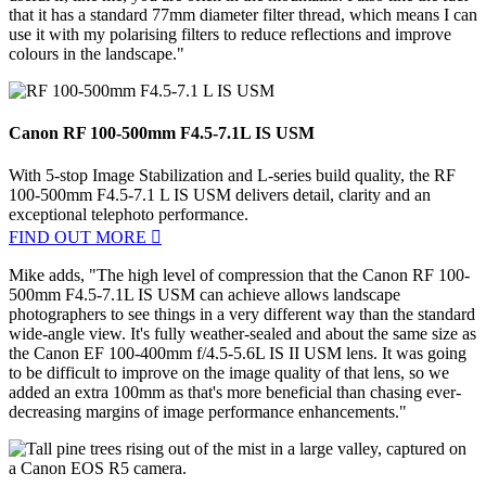
performs like a prime lens.
"I often take this telephoto zoom lens to isolate details in the
landscape," he continues. "It's quite light and really small, which is
useful if, like me, you are often in the mountains. I also like the fact
that it has a standard 77mm diameter filter thread, which means I can
use it with my polarising filters to reduce reflections and improve
colours in the landscape."
Canon RF 100-500mm F4.5-7.1L IS USM
With 5-stop Image Stabilization and L-series build quality, the RF
100-500mm F4.5-7.1 L IS USM delivers detail, clarity and an
exceptional telephoto performance.
FIND OUT MORE

Mike adds, "The high level of compression that the Canon RF 100-
500mm F4.5-7.1L IS USM can achieve allows landscape
photographers to see things in a very different way than the standard
wide-angle view. It's fully weather-sealed and about the same size as
the Canon EF 100-400mm f/4.5-5.6L IS II USM lens. It was going
to be difficult to improve on the image quality of that lens, so we