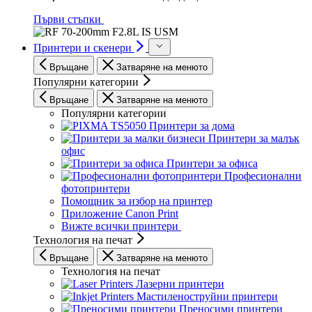
Първи стъпки
Принтери и скенери
Връщане
Затваряне на менюто
Популярни категории
Връщане
Затваряне на менюто
Популярни категории
Принтери за дома
Принтери за малък
офис
Принтери за офиса
Професионални
фотопринтери
Помощник за избор на принтер
Приложение Canon Print
Вижте всички принтери
Технология на печат
Връщане
Затваряне на менюто
Технология на печат
Лазерни принтери
Мастиленоструйни принтери
Преносими принтери