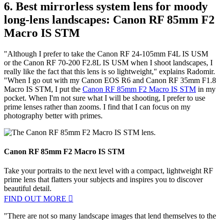
USM, and the vignetting of the lens makes the corners even darker."
Taken on a Canon EOS R5 (now succeeded by the
EOS R5 Mark
II
) with a
Canon RF 85mm F2 Macro IS STM
lens at 1/2000 sec,
f/2 and ISO100. © Radomir Jakubowski
6. Best mirrorless system lens for moody
long-lens landscapes: Canon RF 85mm F2
Macro IS STM
"Although I prefer to take the Canon RF 24-105mm F4L IS USM
or the Canon RF 70-200 F2.8L IS USM when I shoot landscapes, I
really like the fact that this lens is so lightweight," explains Radomir.
"When I go out with my Canon EOS R6 and Canon RF 35mm F1.8
Macro IS STM, I put the
Canon RF 85mm F2 Macro IS STM
in my
pocket. When I'm not sure what I will be shooting, I prefer to use
prime lenses rather than zooms. I find that I can focus on my
photography better with primes.
Canon RF 85mm F2 Macro IS STM
Take your portraits to the next level with a compact, lightweight RF