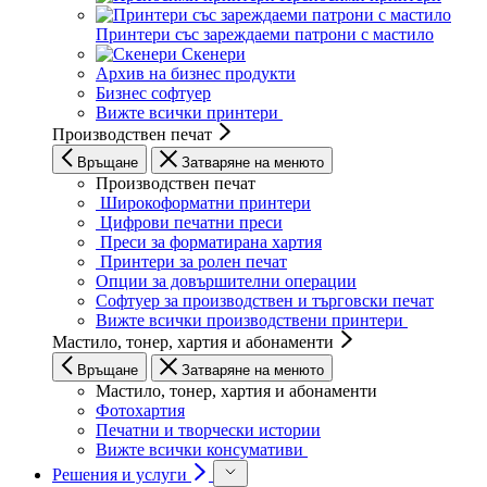
Принтери със зареждаеми патрони с мастило
Скенери
Архив на бизнес продукти
Бизнес софтуер
Вижте всички принтери
Производствен печат
Връщане
Затваряне на менюто
Производствен печат
Широкоформатни
принтери
Цифрови
печатни преси
Преси за форматирана
хартия
Принтери за ролен печат
Опции за довършителни операции
Софтуер за производствен и търговски печат
Вижте всички производствени принтери
Мастило, тонер, хартия и абонаменти
Връщане
Затваряне на менюто
Мастило, тонер, хартия и абонаменти
Фотохартия