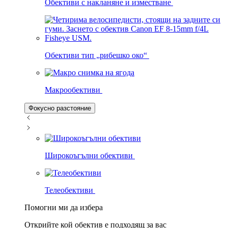
Обективи с накланяне и изместване
Обективи тип „рибешко око“
Макрообективи
Фокусно разстояние
Широкоъгълни обективи
Телеобективи
Помогни ми да избера
Открийте кой обектив е подходящ за вас