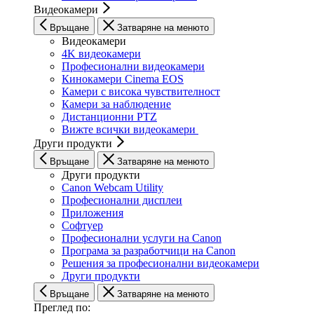
Видеокамери
Връщане
Затваряне на менюто
Видеокамери
4K видеокамери
Професионални видеокамери
Кинокамери Cinema EOS
Камери с висока чувствителност
Камери за наблюдение
Дистанционни PTZ
Вижте всички видеокамери
Други продукти
Връщане
Затваряне на менюто
Други продукти
Canon Webcam Utility
Професионални дисплеи
Приложения
Софтуер
Професионални услуги на Canon
Програма за разработчици на Canon
Решения за професионални видеокамери
Други продукти
Връщане
Затваряне на менюто
Преглед по: