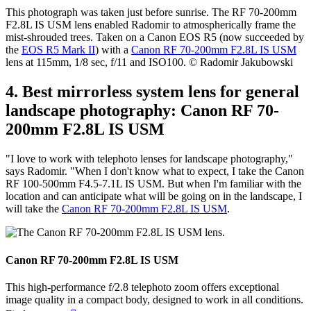
added an extra 100mm as that's more beneficial than chasing ever-
decreasing margins of image performance enhancements."
This photograph was taken just before sunrise. The RF 70-200mm
F2.8L IS USM lens enabled Radomir to atmospherically frame the
mist-shrouded trees. Taken on a Canon EOS R5 (now succeeded by
the
EOS R5 Mark II
) with a
Canon RF 70-200mm F2.8L IS USM
lens at 115mm, 1/8 sec, f/11 and ISO100. © Radomir Jakubowski
4. Best mirrorless system lens for general
landscape photography: Canon RF 70-
200mm F2.8L IS USM
"I love to work with telephoto lenses for landscape photography,"
says Radomir. "When I don't know what to expect, I take the Canon
RF 100-500mm F4.5-7.1L IS USM. But when I'm familiar with the
location and can anticipate what will be going on in the landscape, I
will take the
Canon RF 70-200mm F2.8L IS USM
.