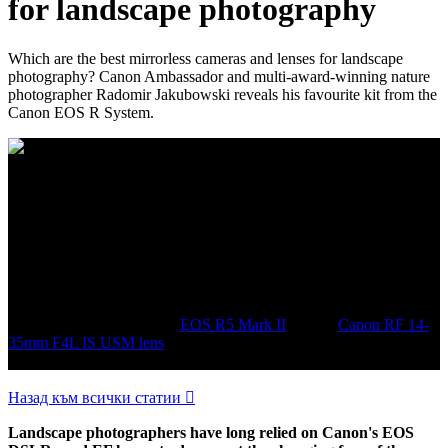
LANDSCAPE
The best Canon mirrorless kit
for landscape photography
Which are the best mirrorless cameras and lenses for landscape
photography? Canon Ambassador and multi-award-winning nature
photographer Radomir Jakubowski reveals his favourite kit from the
Canon EOS R System.
The groundbreaking technology in mirrorless Canon EOS R5-series
cameras has been a game-changer for landscape photographers such
as Canon Ambassador Radomir Jakubowski. "I always used to use
Live View for landscape photography with a DSLR, but now I have
Live View in the viewfinder, which is very convenient," he says. "It
means that I can zoom into the image at 100% and check that it's
sharp enough from the front to the back." Taken on a Canon EOS
R5 (now succeeded by the
EOS R5 Mark II
) with a
Canon RF 14-
35mm F4L IS USM lens
at 17mm, 1/6 sec, f/11 and ISO100. ©