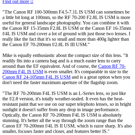
Canon RF 70-200mm F2.8L IS USM
This high-performance f/2.8 telephoto zoom offers exceptional
image quality in a compact body, designed to work in all conditions.
Find out more

"The Canon RF 100-500mm F4.5-7.1L IS USM can sometimes be
a little bit long at 100mm, so the RF 70-200 F2.8L IS USM is more
useful for general landscape photography. You can combine it with
the Canon RF 15-35mm F2.8L IS USM or the Canon EF 16-35mm
f/4L IS USM and cover a lot of ground with just those two lenses. I
really like the fact that it's so small and more than 400g lighter than
the Canon EF 70-200mm f/2.8L IS III USM."
Mike is equally enthusiastic about the compact size of this lens. "It
readily fits into a camera bag and is a much easier lens to carry
around than the EF equivalent. And of course, the
Canon RF 70-
200mm F4L IS USM
is even smaller. It's comparable in size to the
Canon RF 24-105mm F4L IS USM
and is a great option when you
don't need the faster maximum aperture of the flagship zoom.
"The RF 70-200mm F4L IS USM is an L-Series lens, so just like
the f/2.8 version, it's totally weather-sealed. It even has the heat-
resistant paint that we use on our super telephoto lenses, so in bright