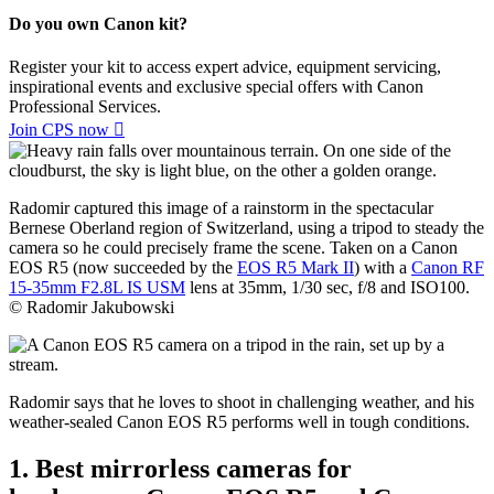
Product Specialist at Canon Europe, also offers his invaluable
technical insight.
Do you own Canon kit?
Register your kit to access expert advice, equipment servicing,
inspirational events and exclusive special offers with Canon
Professional Services.
Join CPS now

Radomir captured this image of a rainstorm in the spectacular
Bernese Oberland region of Switzerland, using a tripod to steady the
camera so he could precisely frame the scene. Taken on a Canon
EOS R5 (now succeeded by the
EOS R5 Mark II
) with a
Canon RF
15-35mm F2.8L IS USM
lens at 35mm, 1/30 sec, f/8 and ISO100.
© Radomir Jakubowski