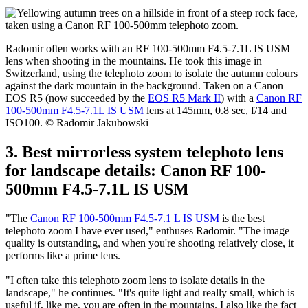
RF 15-35mm F2.8L IS USM makes an incredible difference to the
coverage of the subject, so going to 10mm opens up immense
possibilities," says Mike. "Moving from 300mm to 400mm in a
telephoto lens might not be that noticeable, but every millimetre
counts with a wide-angle lens."
Radomir often works with an RF 100-500mm F4.5-7.1L IS USM
lens when shooting in the mountains. He took this image in
Switzerland, using the telephoto zoom to isolate the autumn colours
against the dark mountain in the background. Taken on a Canon
EOS R5 (now succeeded by the
EOS R5 Mark II
) with a
Canon RF
100-500mm F4.5-7.1L IS USM
lens at 145mm, 0.8 sec, f/14 and
ISO100. © Radomir Jakubowski
3. Best mirrorless system telephoto lens
for landscape details: Canon RF 100-
500mm F4.5-7.1L IS USM
"The
Canon RF 100-500mm F4.5-7.1 L IS USM
is the best
telephoto zoom I have ever used," enthuses Radomir. "The image
quality is outstanding, and when you're shooting relatively close, it