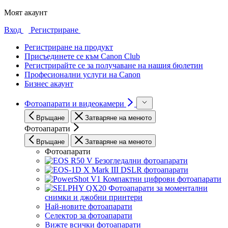
Моят акаунт
Вход
Регистриране
Регистриране на продукт
Присъединете се към Canon Club
Регистрирайте се за получаване на нашия бюлетин
Професионални услуги на Canon
Бизнес акаунт
Фотоапарати и видеокамери
Връщане
Затваряне на менюто
Фотоапарати
Връщане
Затваряне на менюто
Фотоапарати
Безогледални фотоапарати
DSLR фотоапарати
Компактни цифрови фотоапарати
Фотоапарати за моментални
снимки и джобни принтери
Най-новите фотоапарати
Селектор за фотоапарати
Вижте всички фотоапарати