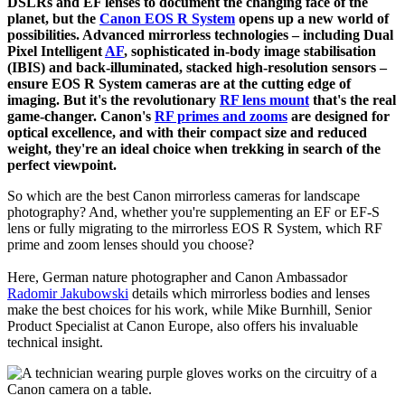
Radomir Jakubowski
Назад към всички статии

Landscape photographers have long relied on Canon's EOS
DSLRs and EF lenses to document the changing face of the
planet, but the
Canon EOS R System
opens up a new world of
possibilities. Advanced mirrorless technologies – including Dual
Pixel Intelligent
AF
, sophisticated in-body image stabilisation
(IBIS) and back-illuminated, stacked high-resolution sensors –
ensure EOS R System cameras are at the cutting edge of
imaging. But it's the revolutionary
RF lens mount
that's the real
game-changer. Canon's
RF primes and zooms
are designed for
optical excellence, and with their compact size and reduced
weight, they're an ideal choice when trekking in search of the
perfect viewpoint.
So which are the best Canon mirrorless cameras for landscape
photography? And, whether you're supplementing an EF or EF-S
lens or fully migrating to the mirrorless EOS R System, which RF
prime and zoom lenses should you choose?
Here, German nature photographer and Canon Ambassador
Radomir Jakubowski
details which mirrorless bodies and lenses
make the best choices for his work, while Mike Burnhill, Senior