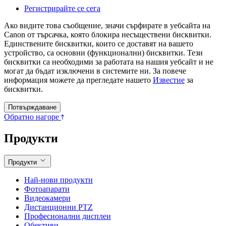
Get the newsletter
Click here to get inspiring stories and exciting news from Canon
Europe Pro
Регистрирайте се сега
Ако видите това съобщение, значи сърфирате в уебсайта на
Canon от търсачка, която блокира несъществени бисквитки.
Единствените бисквитки, които се доставят на вашето
устройство, са основни (функционални) бисквитки. Тези
бисквитки са необходими за работата на нашия уебсайт и не
могат да бъдат изключени в системите ни. За повече
информация можете да прегледате нашето
Известие
за
бисквитки.
Потвърждаване
Обратно нагоре
Продукти
Продукти
Най-нови продукти