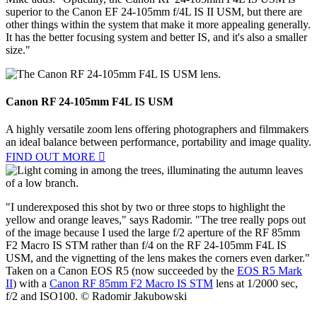
instead of the RF 24-70mm F2.8L IS USM. It just means that I don't
have to switch to the RF 70-200mm F2.8L IS USM as quickly,
because I have an extra 35mm focal length to play with."
Mike adds: "Optically, the Canon RF 24-105mm F4L IS USM is
superior to the Canon EF 24-105mm f/4L IS II USM, but there are
other things within the system that make it more appealing generally.
It has the better focusing system and better IS, and it's also a smaller
size."
Canon RF 24-105mm F4L IS USM
A highly versatile zoom lens offering photographers and filmmakers
an ideal balance between performance, portability and image quality.
FIND OUT MORE

"I underexposed this shot by two or three stops to highlight the
yellow and orange leaves," says Radomir. "The tree really pops out
of the image because I used the large f/2 aperture of the RF 85mm
F2 Macro IS STM rather than f/4 on the RF 24-105mm F4L IS