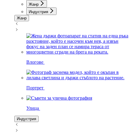
Жанр
Индустрия
Жанр
Влогове
Портрет
Улица
Индустрия