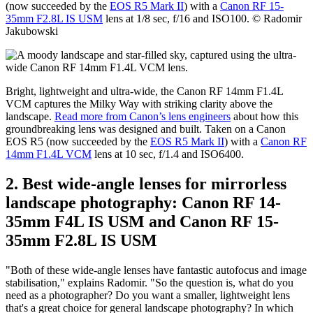
F4L IS USM lenses, you're able to capture the best sun star by
setting an aperture of f/16 or f/22," says Radomir. "These Canon
lenses are two of the best I've used for sun stars. And, also, when
you're shooting into the sun, it's incredible how well they are
corrected when it comes to lens flare." Taken on a Canon EOS R5
(now succeeded by the
EOS R5 Mark II
) with a
Canon RF 15-
35mm F2.8L IS USM
lens at 1/8 sec, f/16 and ISO100. © Radomir
Jakubowski
Bright, lightweight and ultra-wide, the Canon RF 14mm F1.4L
VCM captures the Milky Way with striking clarity above the
landscape.
Read more from Canon’s lens engineers
about how this
groundbreaking lens was designed and built. Taken on a Canon
EOS R5 (now succeeded by the
EOS R5 Mark II
) with a
Canon RF
14mm F1.4L VCM
lens at 10 sec, f/1.4 and ISO6400.
2. Best wide-angle lenses for mirrorless
landscape photography: Canon RF 14-
35mm F4L IS USM and Canon RF 15-
35mm F2.8L IS USM