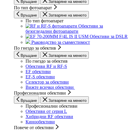
Връщане
Затваряне на менюто
По тип фотоапарат
Връщане
Затваряне на менюто
По тип фотоапарат
Обективи за
безогледални фотоапарати
Обективи за DSLR
Ръководство за съвместимост
По гнездо за обектив
Връщане
Затваряне на менюто
По гнездо за обектив
Обективи RF и RF-S
EF обективи
EF-S обективи
Селектор за обективи
Вижте всички обективи
Професионални обективи
Връщане
Затваряне на менюто
Професионални обективи
Обективи от серия L
Хибридни RF обективи
Кинообективи
Повече от обективи