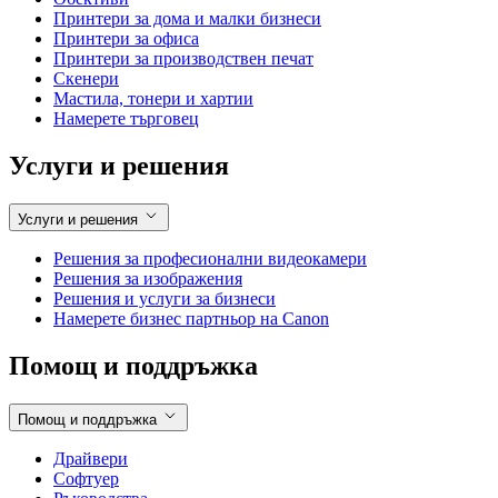
Фотоапарати
Видеокамери
Дистанционни PTZ
Професионални дисплеи
Обективи
Принтери за дома и малки бизнеси
Принтери за офиса
Принтери за производствен печат
Скенери
Мастила, тонери и хартии
Намерете търговец
Услуги и решения
Услуги и решения
Решения за професионални видеокамери
Решения за изображения
Решения и услуги за бизнеси
Намерете бизнес партньор на Canon
Помощ и поддръжка