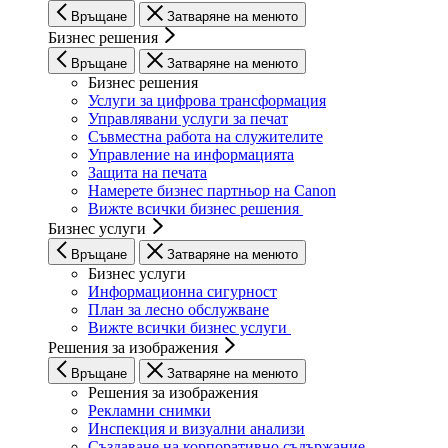
Печатни и творчески истории
Вижте всички консумативи
Решения и услуги
Връщане
Затваряне на менюто
Бизнес решения
Връщане
Затваряне на менюто
Бизнес решения
Услуги за цифрова трансформация
Управлявани услуги за печат
Съвместна работа на служителите
Управление на информацията
Защита на печата
Намерете бизнес партньор на Canon
Вижте всички бизнес решения
Бизнес услуги
Връщане
Затваряне на менюто
Бизнес услуги
Информационна сигурност
План за лесно обслужване
Вижте всички бизнес услуги
Решения за изображения
Връщане
Затваряне на менюто
Решения за изображения