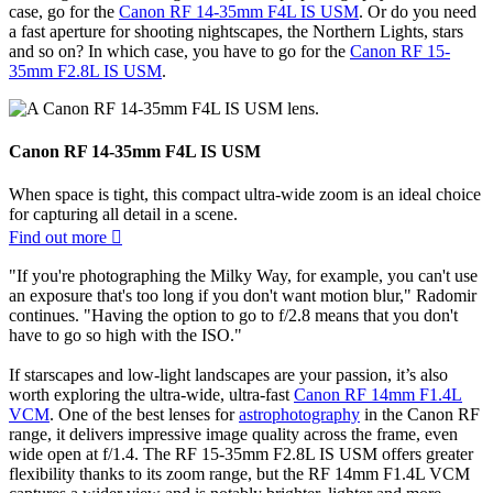
"Both of these wide-angle lenses have fantastic autofocus and image
stabilisation," explains Radomir. "So the question is, what do you
need as a photographer? Do you want a smaller, lightweight lens
that's a great choice for general landscape photography? In which
case, go for the
Canon RF 14-35mm F4L IS USM
. Or do you need
a fast aperture for shooting nightscapes, the Northern Lights, stars
and so on? In which case, you have to go for the
Canon RF 15-
35mm F2.8L IS USM
.
Canon RF 14-35mm F4L IS USM
When space is tight, this compact ultra-wide zoom is an ideal choice
for capturing all detail in a scene.
Find out more

"If you're photographing the Milky Way, for example, you can't use
an exposure that's too long if you don't want motion blur," Radomir
continues. "Having the option to go to f/2.8 means that you don't
have to go so high with the ISO."
If starscapes and low-light landscapes are your passion, it’s also