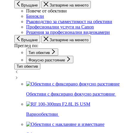
Връщане
Затваряне на менюто
Повече от обективи
Бинокли
Ръководство за съвместимост на обективи
Професионални услуги на Canon
Решения за професионални видеокамери
Връщане
Затваряне на менюто
Преглед по:
Тип обектив
Фокусно разстояние
Тип обектив
Обективи с фиксирано фокусно разстояние
Вариообективи