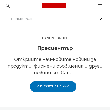
Canon Logo, back to ho
Пресцентър
Прев
Canon
CANON EUROPE
Пресцентър
Открийте най-новите новини за
продукти, фирмени съобщения и други
новини от Canon.
СВЪРЖЕТЕ СЕ С НАС