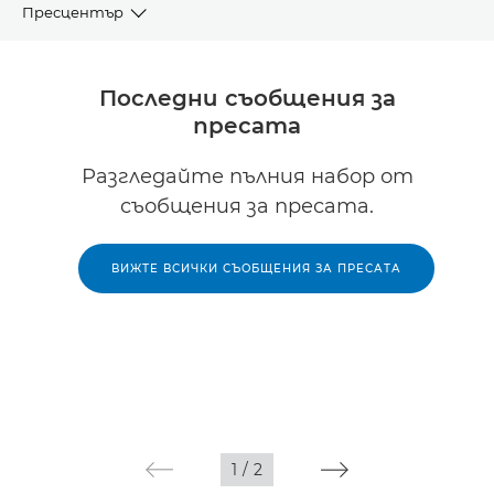
Пресцентър
Съобщения за пресата
Последни съобщения за
пресата
ПРЕГЛЕД
Разгледайте пълния набор от
Ресурси
съобщения за пресата.
Контакти на PR отдели
ВИЖТЕ ВСИЧКИ СЪОБЩЕНИЯ ЗА ПРЕСАТА
Библиотека с изображения
1
/
2