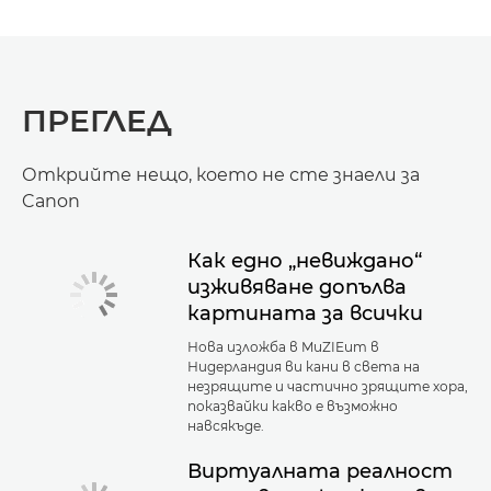
ПРЕГЛЕД
Открийте нещо, което не сте знаели за
Canon
Как едно „невиждано“
изживяване допълва
картината за всички
Нова изложба в MuZIEum в
Нидерландия ви кани в света на
незрящите и частично зрящите хора,
показвайки какво е възможно
навсякъде.
Виртуалната реалност