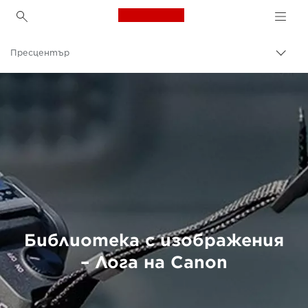
Canon Logo, back to h
Пресцентър
Прев
на
Canon
„bre
нави
Библиотека с изображения
– Лога на Canon