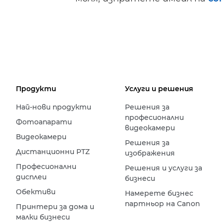
Продукти
Услуги и решения
Най-нови продукти
Решения за
професионални
Фотоапарати
видеокамери
Видеокамери
Решения за
Дистанционни PTZ
изображения
Професионални
Решения и услуги за
дисплеи
бизнеси
Обективи
Намерете бизнес
партньор на Canon
Принтери за дома и
малки бизнеси