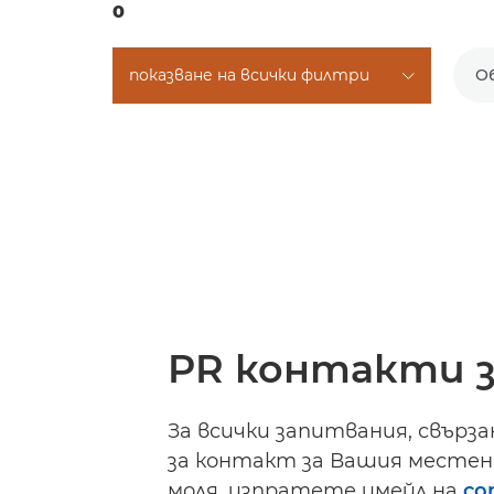
0
показване на всички филтри
О
PR контакти з
За всички запитвания, свърз
за контакт за Вашия местен 
моля, изпратете имейл на
co