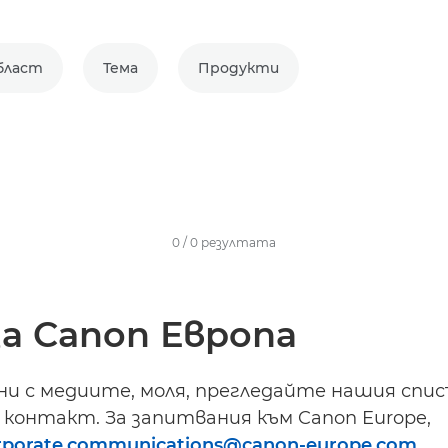
бласт
Тема
Продукти
0
/
0
резултатa
а Canon Европа
ани с медиите, моля, прегледайте нашия спис
контакт. За запитвания към Canon Europe,
rporate.communications@canon-europe.com