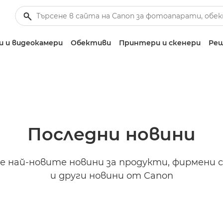
 и видеокамери
Обективи
Принтери и скенери
Реш
Последни новини
 най-новите новини за продукти, фирмени 
и други новини от Canon