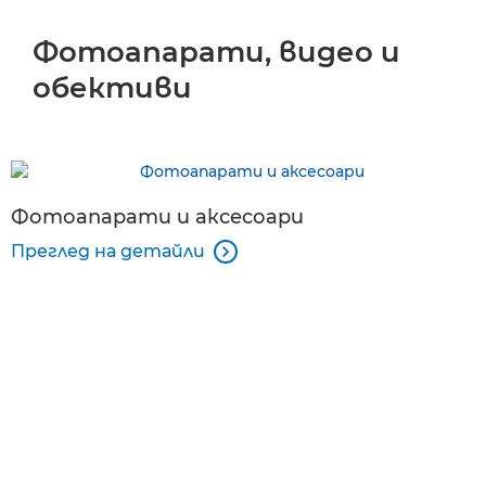
Фотоапарати, видео и
ПРЕГЛЕД
обективи
Ресурси
Контакти на PR отдели
Фотоапарати и аксесоари
Преглед на детайли
