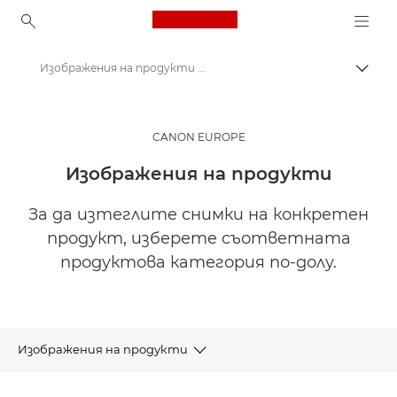
Canon Logo, back to ho
Изображения на продукти – Пресцентър на Canon
Прев
Canon
Пресцентър
CANON EUROPE
Изображения на продукти
За да изтеглите снимки на конкретен
продукт, изберете съответната
продуктова категория по-долу.
Изображения на продукти
Съобщения за пресата