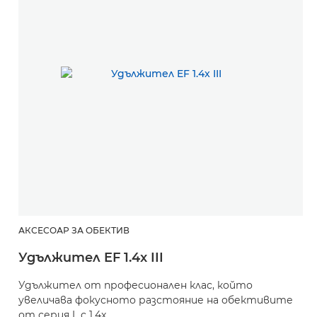
АКСЕСОАР ЗА ОБЕКТИВ
Удължител EF 1.4x III
Удължител от професионален клас, който
увеличава фокусното разстояние на обективите
от серия L с 1,4x.