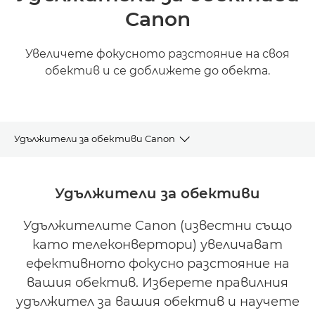
Canon
Увеличете фокусното разстояние на своя
обектив и се доближете до обекта.
Удължители за обективи Canon
УДЪЛЖИТЕЛИ RF
Удължители за обективи
УДЪЛЖИТЕЛИ EF
Удължителите Canon (известни също
като телеконвертори) увеличават
ефективното фокусно разстояние на
вашия обектив. Изберете правилния
удължител за вашия обектив и научете