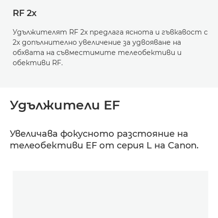
RF 2x
Удължителят RF 2x предлага яснота и гъвкавост с
2х допълнително увеличение за удвояване на
обхвата на съвместимите телеобективи и
обективи RF.
Удължители EF
Увеличава фокусното разстояние на
телеобективи EF от серия L на Canon.