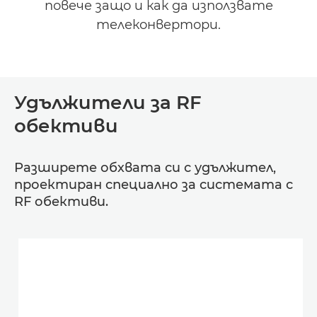
повече защо и как да използвате
телеконвертори.
Удължители за RF
обективи
Разширете обхвата си с удължител,
проектиран специално за системата с
RF обективи.