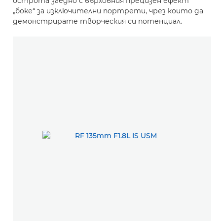
острота заедно с върховния прецизен ефект
„боке“ за изключителни портрети, чрез които да
демонстрирате творческия си потенциал.