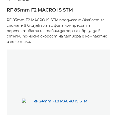
ОБЕКТИВИ RF
RF 85mm F2 MACRO IS STM
RF 85mm F2 MACRO IS STM предлага гъвкавост за
снимане в близък план с фина компресия на
перспективата и стабилизатор на образа за 5
стъпки по-ниска скорост на затвора в компактно
и леко тяло.