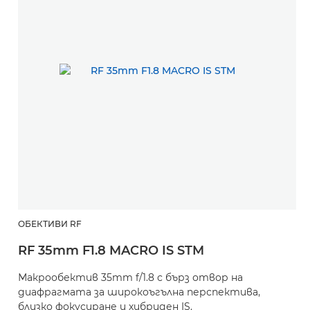
ОБЕКТИВИ RF
RF 35mm F1.8 MACRO IS STM
Макрообектив 35mm f/1.8 с бърз отвор на
диафрагмата за широкоъгълна перспектива,
близко фокусиране и хибриден IS.