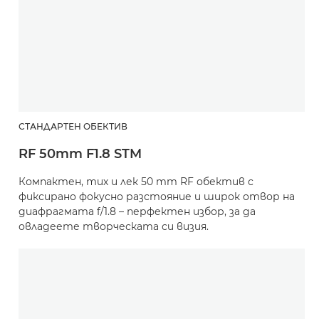
СТАНДАРТЕН ОБЕКТИВ
RF 50mm F1.8 STM
Компактен, тих и лек 50 mm RF обектив с
фиксирано фокусно разстояние и широк отвор на
диафрагмата f/1.8 – перфектен избор, за да
овладеете творческата си визия.