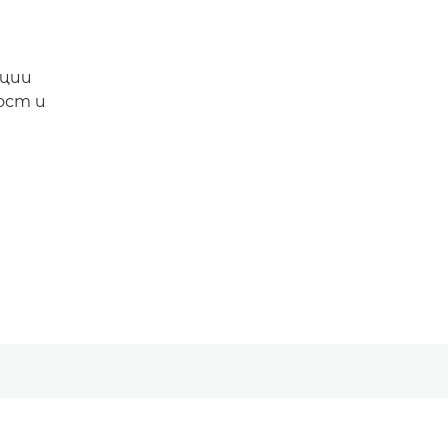
пции
ост и