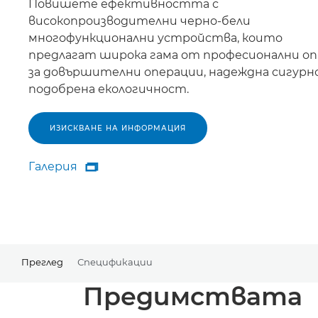
Повишете ефективността с
високопроизводителни черно-бели
многофункционални устройства, които
предлагат широка гама от професионални о
за довършителни операции, надеждна сигурн
подобрена екологичност.
ИЗИСКВАНЕ НА ИНФОРМАЦИЯ
Галерия

Галерия
Преглед
Спецификации
Предимствата