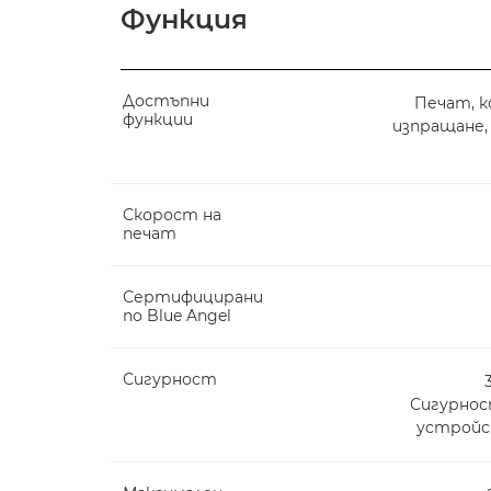
Функция
Достъпни
Печат, к
функции
изпращане, 
Скорост на
печат
Сертифицирани
по Blue Angel
Сигурност
Сигурнос
устрой