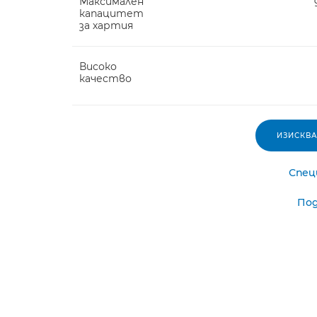
Максимален
капацитет
за хартия
Високо
качество
ИЗИСКВ
Спец
По