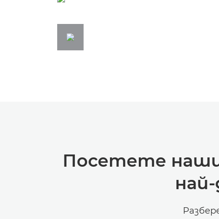
Посетете нашия
най
Разбер