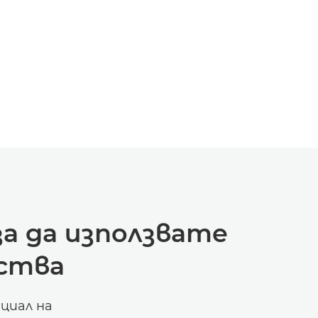
СЛАЙД
а да използвате
ства
циал на