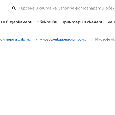
 и видеокамери
Обективи
Принтери и скенери
Реш
Бизнес принтери и факс машини
Многофункционални принтери – принтери "всичко в едно"