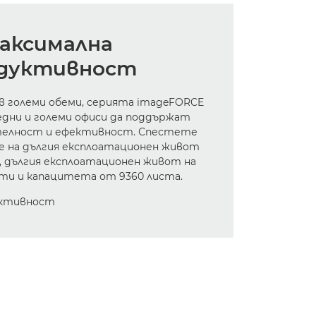
аксимална
дуктивност
 в големи обеми, серията imageFORCE
редни и големи офиси да поддържат
телност и ефективност. Спестете
е на дългия експлоатационен живот
 дългия експлоатационен живот на
ти и капацитета от 9360 листа.