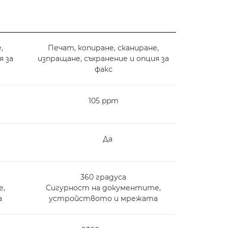
,
Печат, копиране, сканиране,
я за
изпращане, съхранение и опция за
факс
105 ppm
Да
360 градуса
е,
Сигурност на документите,
а
устройството и мрежата