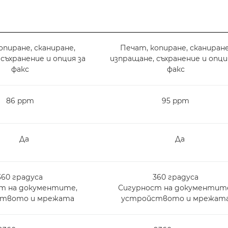
опиране, сканиране,
Печат, копиране, сканиране
съхранение и опция за
изпращане, съхранение и опци
факс
факс
86 ppm
95 ppm
Да
Да
360 градуса
360 градуса
т на документите,
Сигурност на документит
ството и мрежата
устройството и мрежат