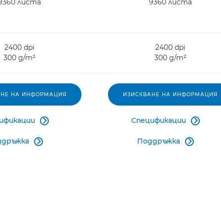
9360 листа
9360 листа
2400 dpi
2400 dpi
300 g/m²
300 g/m²
АНЕ НА ИНФОРМАЦИЯ
ИЗИСКВАНЕ НА ИНФОРМАЦИЯ
ификации
Спецификации


ддръжка
Поддръжка

