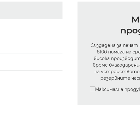
М
про
Създадена за печат
8100 помага на с
висока производи
време благодарени
на устройството,
резервните час