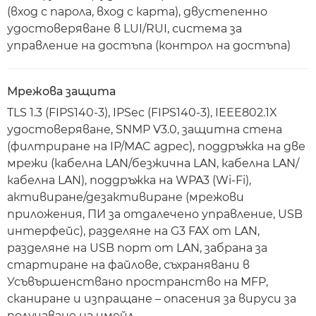
(вход с парола, вход с карта), двустепенно
удостоверяване в LUI/RUI, система за
управление на достъпа (контрол на достъпа)
Мрежова защита
TLS 1.3 (FIPS140-3), IPSec (FIPS140-3), IEEE802.1X
удостоверяване, SNMP V3.0, защитна стена
(филтриране на IP/MAC адрес), поддръжка на две
мрежи (кабелна LAN/безжична LAN, кабелна LAN/
кабелна LAN), поддръжка на WPA3 (Wi-Fi),
активиране/дезактивиране (мрежови
приложения, ПИ за отдалечено управление, USB
интерфейс), разделяне на G3 FAX от LAN,
разделяне на USB порт от LAN, забрана за
стартиране на файлове, съхранявани в
Усъвършенствано пространство на MFP,
сканиране и изпращане – опасения за вируси за
получаване на имейл