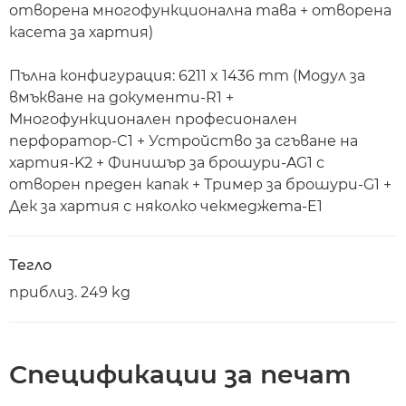
отворена многофункционална тава + отворена
касета за хартия)
Пълна конфигурация: 6211 x 1436 mm (Модул за
вмъкване на документи-R1 +
Многофункционален професионален
перфоратор-C1 + Устройство за сгъване на
хартия-K2 + Финишър за брошури-AG1 с
отворен преден капак + Тример за брошури-G1 +
Дек за хартия с няколко чекмеджета-E1
Тегло
приблиз. 249 kg
Спецификации за печат