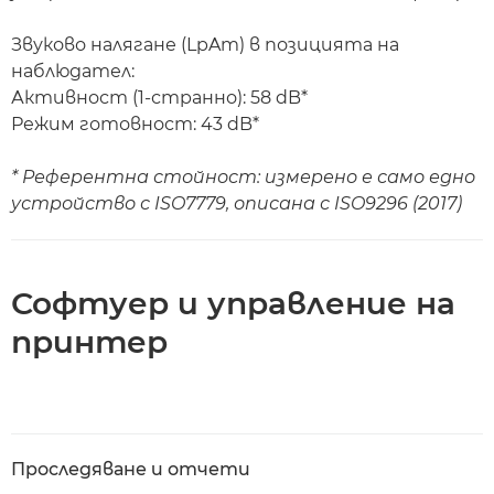
Звуково налягане (LpAm) в позицията на
наблюдател:
Активност (1-странно): 58 dB*
Режим готовност: 43 dB*
* Референтна стойност: измерено е само едно
устройство с ISO7779, описана с ISO9296 (2017)
Софтуер и управление на
принтер
Проследяване и отчети