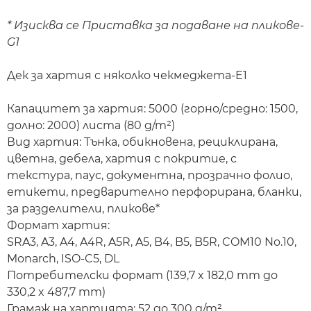
* Изисква се Приставка за подаване на пликове-
G1
Дек за хартия с няколко чекмеджета-E1
Капацитет за хартия: 5000 (горно/средно: 1500,
долно: 2000) листа (80 g/m²)
Вид хартия: Тънка, обикновена, рециклирана,
цветна, дебела, хартия с покритие, с
текстура, паус, документна, прозрачно фолио,
етикети, предварително перфорирана, бланки,
за разделители, пликове*
Формат хартия:
SRA3, A3, A4, A4R, A5R, A5, B4, B5, B5R, COM10 No.10,
Monarch, ISO-C5, DL
Потребителски формат (139,7 x 182,0 mm до
330,2 x 487,7 mm)
Грамаж на хартията: 52 до 300 g/m²