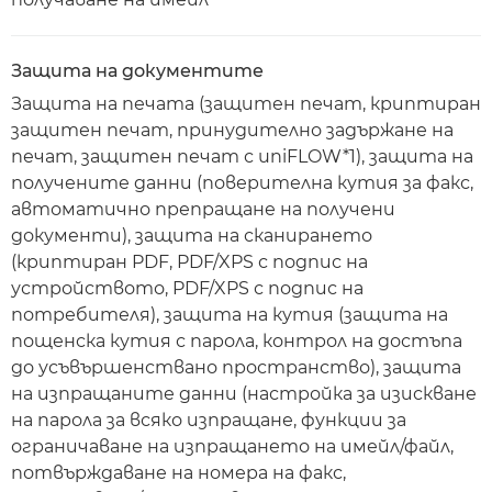
Защита на документите
Защита на печата (защитен печат, криптиран
защитен печат, принудително задържане на
печат, защитен печат с uniFLOW*1), защита на
получените данни (поверителна кутия за факс,
автоматично препращане на получени
документи), защита на сканирането
(криптиран PDF, PDF/XPS с подпис на
устройството, PDF/XPS с подпис на
потребителя), защита на кутия (защита на
пощенска кутия с парола, контрол на достъпа
до усъвършенствано пространство), защита
на изпращаните данни (настройка за изискване
на парола за всяко изпращане, функции за
ограничаване на изпращането на имейл/файл,
потвърждаване на номера на факс,