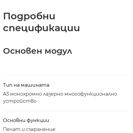
Спецификации
Подробни
спецификации
Поддръжка
Изтегляне на PDF
Основен модул
Тип на машината
A3 монохромно лазерно многофункционално
устройство
Основни функции
Печат и съхранение