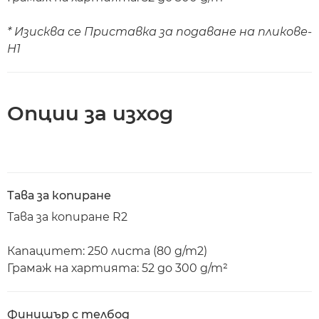
* Изисква се Приставка за подаване на пликове-
H1
Опции за изход
Тава за копиране
Тава за копиране R2
Капацитет: 250 листа (80 g/m2)
Грамаж на хартията: 52 до 300 g/m²
Финишър с телбод