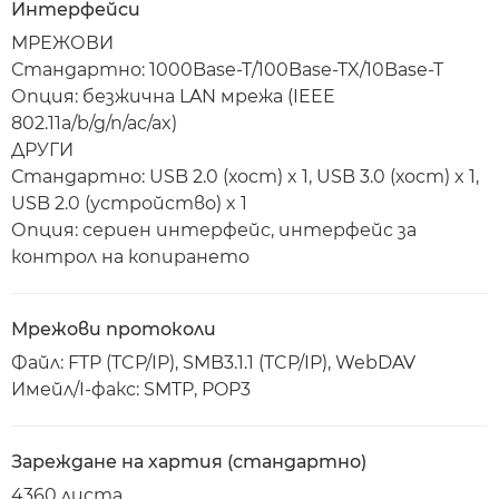
Интерфейси
МРЕЖОВИ
Стандартно: 1000Base-T/100Base-TX/10Base-T
Опция: безжична LAN мрежа (IEEE
802.11a/b/g/n/ac/ax)
ДРУГИ
Стандартно: USB 2.0 (хост) x 1, USB 3.0 (хост) x 1,
USB 2.0 (устройство) x 1
Опция: сериен интерфейс, интерфейс за
контрол на копирането
Мрежови протоколи
Файл: FTP (TCP/IP), SMB3.1.1 (TCP/IP), WebDAV
Имейл/I-факс: SMTP, POP3
Зареждане на хартия (стандартно)
4360 листа