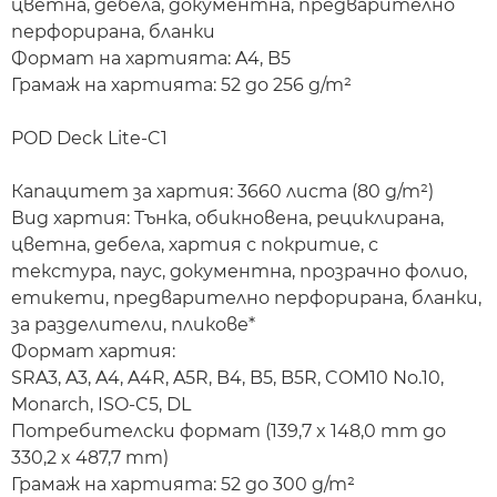
цветна, дебела, документна, предварително
перфорирана, бланки
Формат на хартията: A4, B5
Грамаж на хартията: 52 до 256 g/m²
POD Deck Lite-C1
Капацитет за хартия: 3660 листа (80 g/m²)
Вид хартия: Тънка, обикновена, рециклирана,
цветна, дебела, хартия с покритие, с
текстура, паус, документна, прозрачно фолио,
етикети, предварително перфорирана, бланки,
за разделители, пликове*
Формат хартия:
SRA3, A3, A4, A4R, A5R, B4, B5, B5R, COM10 No.10,
Monarch, ISO-C5, DL
Потребителски формат (139,7 x 148,0 mm до
330,2 x 487,7 mm)
Грамаж на хартията: 52 до 300 g/m²