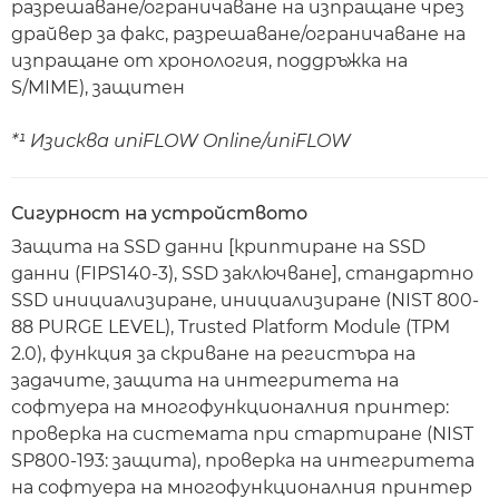
разрешаване/ограничаване на изпращане чрез
драйвер за факс, разрешаване/ограничаване на
изпращане от хронология, поддръжка на
S/MIME), защитен
*¹ Изисква uniFLOW Online/uniFLOW
Сигурност на устройството
Защита на SSD данни [криптиране на SSD
данни (FIPS140-3), SSD заключване], стандартно
SSD инициализиране, инициализиране (NIST 800-
88 PURGE LEVEL), Trusted Platform Module (TPM
2.0), функция за скриване на регистъра на
задачите, защита на интегритета на
софтуера на многофункционалния принтер:
проверка на системата при стартиране (NIST
SP800-193: защита), проверка на интегритета
на софтуера на многофункционалния принтер