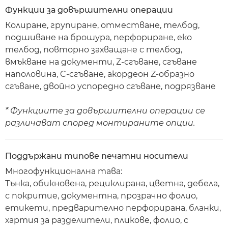
Функции за довършителни операции
Колиране, групиране, отместване, телбод,
подшиване на брошура, перфориране, еко
телбод, повторно захващане с телбод,
вмъкване на документи, Z-сгъване, сгъване
наполовина, C-сгъване, акордеон Z-образно
сгъване, двойно успоредно сгъване, подрязване
* Функциите за довършителни операции се
различават според монтираните опции.
Поддържани типове печатни носители
Многофункционална тава:
Тънка, обикновена, рециклирана, цветна, дебела,
с покритие, документна, прозрачно фолио,
етикети, предварително перфорирана, бланки,
хартия за разделители, пликове, фолио, с