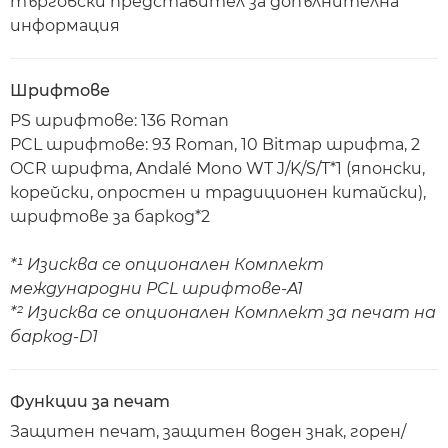
търговски представител за допълнителна
информация
Шрифтове
PS шрифтове: 136 Roman
PCL шрифтове: 93 Roman, 10 Bitmap шрифта, 2
OCR шрифта, Andalé Mono WT J/K/S/T*1 (японски,
корейски, опростен и традиционен китайски),
шрифтове за баркод*2
*¹ Изисква се опционален Комплект
международни PCL шрифтове-A1
*² Изисква се опционален Комплект за печат на
баркод-D1
Функции за печат
Защитен печат, защитен воден знак, горен/