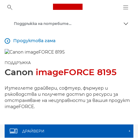
Canon Logo, back to ho
Поддръжка на потребителски продукти
Прев
Canon
Продуктова гама

ПОДДРЪЖКА
Canon
imageFORCE 8195
Изтеглете драйвери, софтуер, фърмуер и
ръководства и получете достъп до ресурси за
отстраняване на неизправности за вашия продукт
imageFORCE.
ДРАЙВЕРИ
+