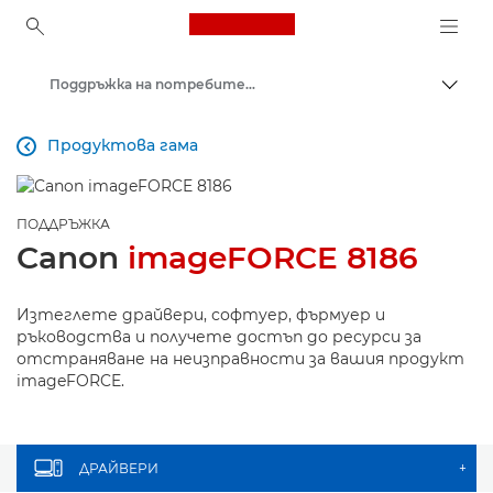
Canon Logo, back to ho
Поддръжка на потребителски продукти
Прев
Canon
Продуктова гама

ПОДДРЪЖКА
Canon
imageFORCE 8186
Изтеглете драйвери, софтуер, фърмуер и
ръководства и получете достъп до ресурси за
отстраняване на неизправности за вашия продукт
imageFORCE.
ДРАЙВЕРИ
+