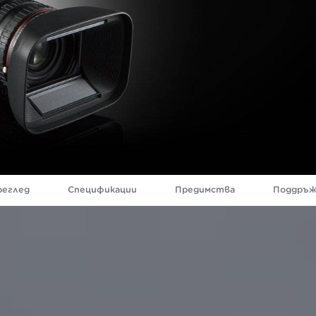
реглед
Спецификации
Предимства
Поддръж