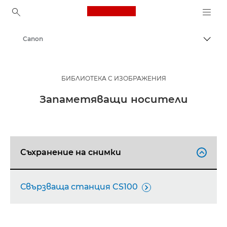
Canon Logo, back to ho
Canon
Прев
БИБЛИОТЕКА С ИЗОБРАЖЕНИЯ
Запаметяващи носители
Съхранение на снимки

Свързваща станция CS100
