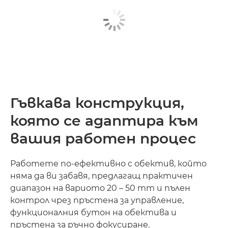
Гъвкава конструкция,
която се адаптира към
вашия работен процес
Работете по-ефективно с обектив, който
няма да ви забавя, предлагащ практичен
диапазон на вариото 20 – 50 mm и пълен
контрол чрез пръстена за управление,
функционалния бутон на обектива и
пръстена за ръчно фокусиране.