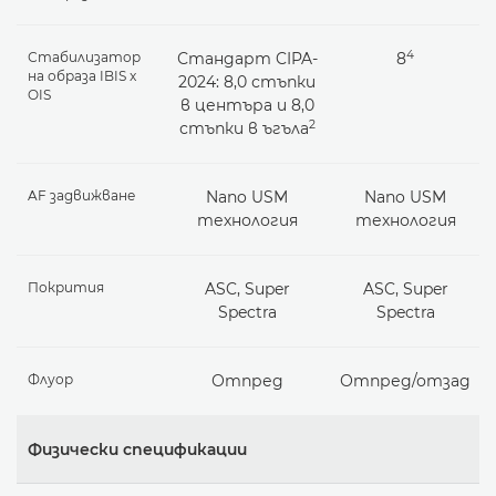
4
Стабилизатор
Стандарт CIPA-
8
на образа IBIS x
2024: 8,0 стъпки
OIS
в центъра и 8,0
2
стъпки в ъгъла
AF задвижване
Nano USM
Nano USM
технология
технология
Покрития
ASC, Super
ASC, Super
Spectra
Spectra
Флуор
Отпред
Отпред/отзад
Физически спецификации