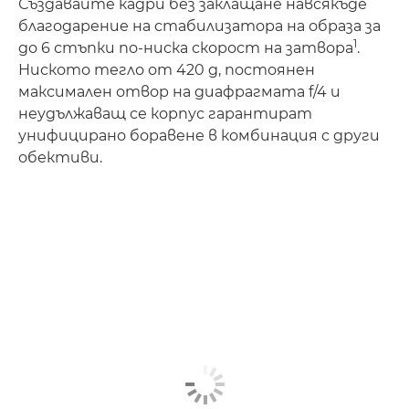
Създавайте кадри без заклащане навсякъде
благодарение на стабилизатора на образа за
1
до 6 стъпки по-ниска скорост на затвора
.
Ниското тегло от 420 g, постоянен
максимален отвор на диафрагмата f/4 и
неудължаващ се корпус гарантират
унифицирано боравене в комбинация с други
обективи.