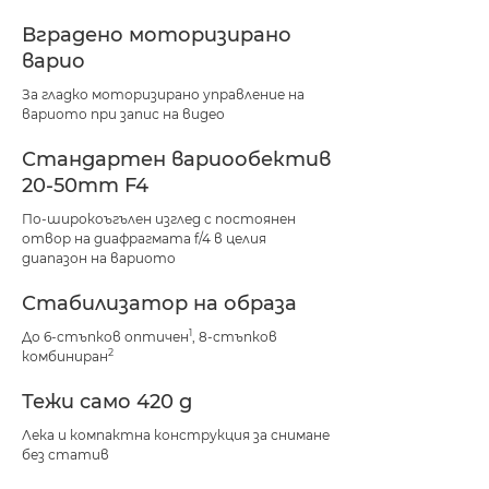
Вградено моторизирано
варио
За гладко моторизирано управление на
вариото при запис на видео
Стандартен вариообектив
20-50mm F4
По-широкоъгълен изглед с постоянен
отвор на диафрагмата f/4 в целия
диапазон на вариото
Стабилизатор на образа
1
До 6-стъпков оптичен
, 8-стъпков
2
комбиниран
Тежи само 420 g
Лека и компактна конструкция за снимане
без статив