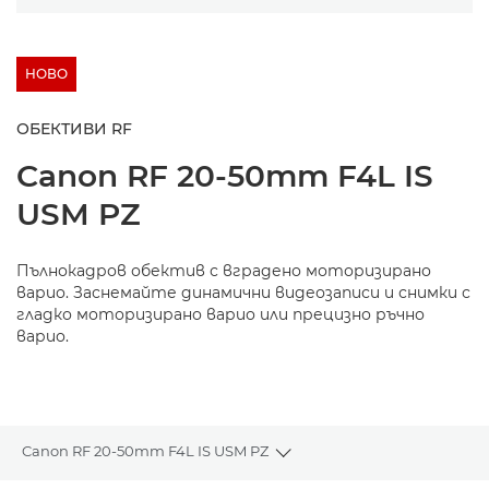
НОВО
ОБЕКТИВИ RF
Canon
RF 20-50mm F4L IS
USM PZ
Пълнокадров обектив с вградено моторизирано
варио. Заснемайте динамични видеозаписи и снимки с
гладко моторизирано варио или прецизно ръчно
варио.
Canon RF 20-50mm F4L IS USM PZ
Toggle breadcrumbs