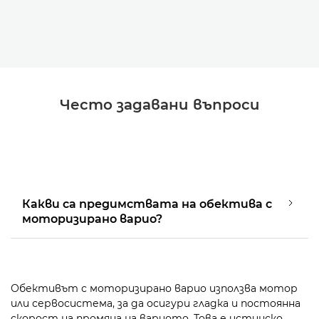
Често задавани въпроси
Какви са предимствата на обектива с
моторизирано варио?
Обективът с моторизирано варио използва мотор
или сервосистема, за да осигури гладка и постоянна
скорост на промяна на вариото. Това е истинско