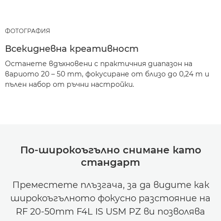
ФОТОГРАФИЯ
Всекидневна креативност
Останете вдъхновени с практичния диапазон на
вариото 20 – 50 mm, фокусиране от близо до 0,24 m и
пълен набор от ръчни настройки.
По-широкоъгълно снимане като
стандарт
Преместете плъзгача, за да видите как
широкоъгълното фокусно разстояние на
RF 20-50mm F4L IS USM PZ ви позволява