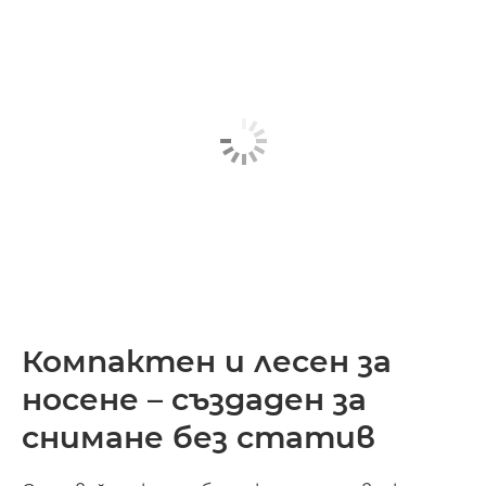
Компактен и лесен за
носене – създаден за
снимане без статив