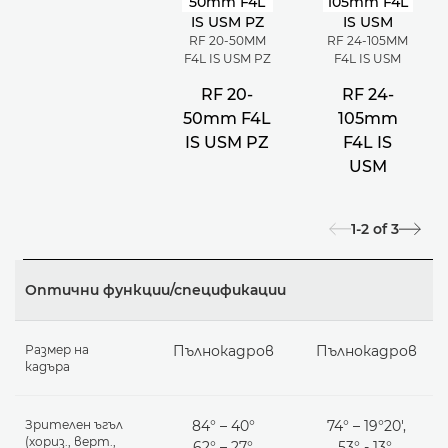
RF 20-50MM
RF 24-105MM
F4L IS USM PZ
F4L IS USM
RF 20-
RF 24-
50mm F4L
105mm
IS USM PZ
F4L IS
USM
1-2
of
3
Оптични функции/спецификации
Размер на
Пълнокадров
Пълнокадров
кадъра
Зрителен ъгъл
84° – 40°
74° – 19°20',
(хориз., верт.,
62° – 27°
53° - 13°,