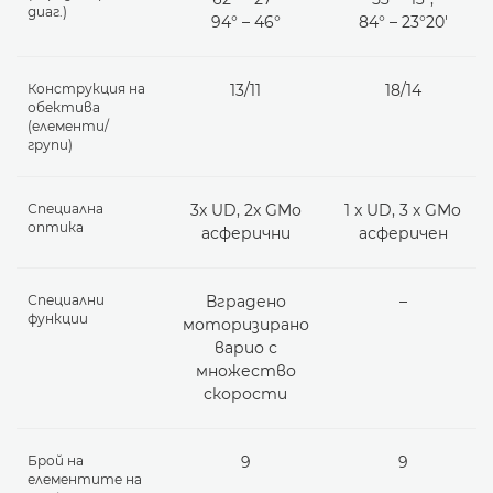
диаг.)
94° – 46°
84° – 23°20'
Конструкция на
13/11
18/14
обектива
(елементи/
групи)
Специална
3x UD, 2x GMo
1 x UD, 3 x GMo
оптика
асферични
асферичен
Специални
Вградено
–
функции
моторизирано
варио с
множество
скорости
Брой на
9
9
елементите на