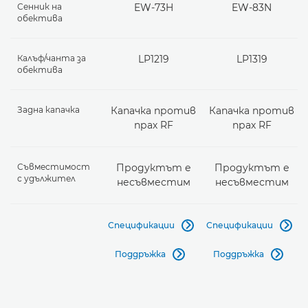
Сенник на
EW-73H
EW-83N
обектива
Калъф/чанта за
LP1219
LP1319
обектива
Задна капачка
Капачка против
Капачка против
прах RF
прах RF
Съвместимост
Продуктът е
Продуктът е
с удължител
несъвместим
несъвместим
Спецификации
Спецификации


Поддръжка
Поддръжка

