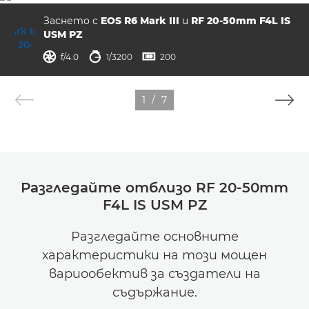
Заснето с
EOS R6 Mark III
и
RF 20-50mm F4L IS
USM PZ
отвор на диафрагмата
скорост на затвора
ISO



f/4.0
1/3200
200
1
/
7
Разгледайте отблизо RF 20-50mm
F4L IS USM PZ
Разгледайте основните
характеристики на този мощен
вариообектив за създатели на
съдържание.