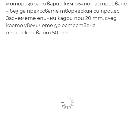
моторизирано варио към ръчно настройване
– без да прекъсвате творческия си процес.
Заснемете епични кадри при 20 mm, след
което увеличете до естествена
перспектива от 50 mm.