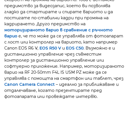
предимство за видеозапис, което ви позволява
гладко да стартирате и спирате вариото и да
постигате по-стабилни кадри при промяна на
кадрирането. Друго предимство на
моторизираното варио в сравнение с ръчното
варио
е, че то може да се управлява от фотоапарат
с лост или контролер на вариото, като например
Canon EOS R6 V,
EOS R50 V
и
EOS C50
. Възможно е и
дистанционно управление чрез съвместим
контролер за дистанционно управление или
софтуерно приложение. Например, моторизираното
варио на RF 20-50mm F4L IS USM PZ може да се
управлява с помощта на смартфон или таблет, чрез
Canon Camera Connect
– идеално за приближаване и
отдалечаване, когато презентирате пред
фотоапарата или провеждате интервю.