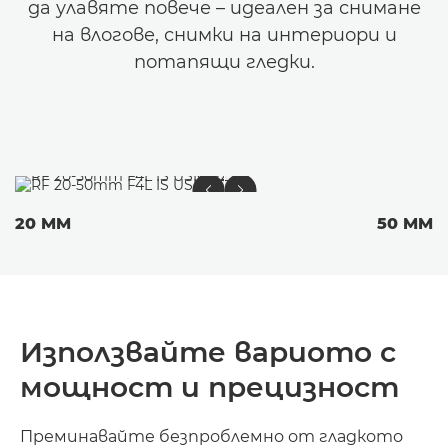
да улавяте повече – идеален за снимане
на влогове, снимки на интериори и
потапящи гледки.
20 MM
50 MM
Използвайте вариото с
мощност и прецизност
Преминавайте безпроблемно от гладкото