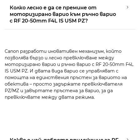
Колко лесно е да се премине от
моторизирано варио към ръчно варио
с RF 20-50mm F4L IS USM PZ?
Canon разработи иновативен механизъм, който
позволява бързо и лесно превключване между
моторизирано варио и ръчно варио с RF 20-50mm F4L
IS USM PZ. И двата вида варио се управляват с
помощта на единствения пръстен за вариото на
обектива – просто задържате превключвателя
PZ/MZ и завъртате пръстена за варио, за да
превключвате между двата режима.