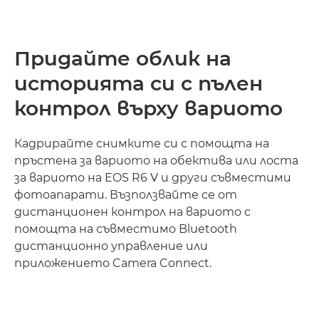
Придайте облик на
историята си с пълен
контрол върху вариото
Кадрирайте снимките си с помощта на
пръстена за вариото на обектива или лоста
за вариото на EOS R6 V и други съвместими
фотоапарати. Възползвайте се от
дистанционен контрол на вариото с
помощта на съвместимо Bluetooth
дистанционно управление или
приложението Camera Connect.