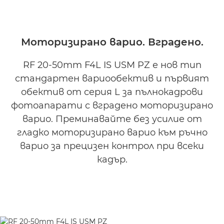
Преглед
Спецификации
Моторизирано варио. Вградено.
Галерия
RF 20-50mm F4L IS USM PZ е нов тип
стандартен вариообектив и първият
Поддръжка
обектив от серия L за пълнокадрови
фотоапарати с вградено моторизирано
варио. Преминавайте без усилие от
гладко моторизирано варио към ръчно
варио за прецизен контрол при всеки
кадър.