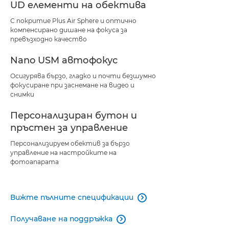
UD елементи на обектива
С покритие Plus Air Sphere и оптично
компенсирано дишане на фокуса за
превъзходно качество
Nano USM автофокус
Осигурява бързо, гладко и почти безшумно
фокусиране при заснемане на видео и
снимки
Персонализиран бутон и
пръстен за управление
Персонализируем обектив за бързо
управление на настройките на
фотоапарата
Вижте пълните спецификации

Получаване на поддръжка
