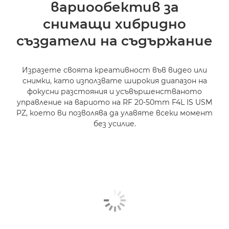
вариообектив за
снимащи хибридно
създатели на съдържание
Изразете своята креативност във видео или
снимки, като използвате широкия диапазон на
фокусни разстояния и усъвършенстваното
управление на вариото на RF 20-50mm F4L IS USM
PZ, което ви позволява да улавяте всеки момент
без усилие.