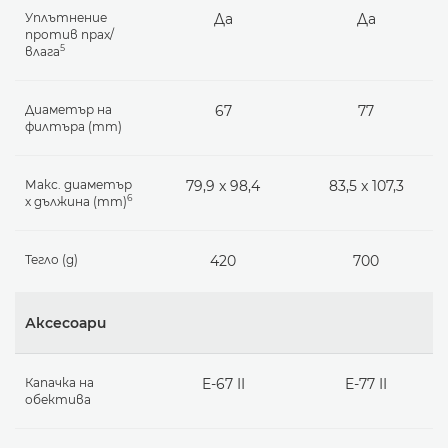
Уплътнение
Да
Да
против прах/
5
влага
Диаметър на
67
77
филтъра (mm)
Макс. диаметър
79,9 x 98,4
83,5 x 107,3
6
х дължина (mm)
Тегло (g)
420
700
Аксесоари
Капачка на
E-67 II
E-77 II
обектива