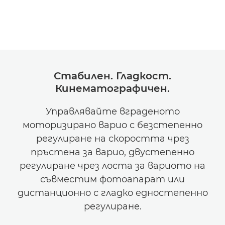
Стабилен. Гладкост.
Кинематографичен.
Управлявайте вграденото
моторизирано варио с безстепенно
регулиране на скоростта чрез
пръстена за варио, двустепенно
регулиране чрез лоста за вариото на
съвместим фотоапарат или
дистанционно с гладко едностепенно
регулиране.