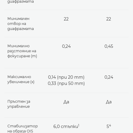
диафрагмата
Минимален
22
22
отвор на
диафрагмата
Минимално
0,24
0,45
разстояние на
фокусиране (m)
Максимално
0,14 (при 20 mm)
0,24
увеличение (x)
0,33 (при 50 mm)
Пръстен за
Да
Да
управление
1
4
Стабилизатор
6,0 стъпки
5
на образа OIS