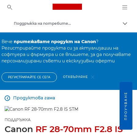
Canon Logo, back to ho
Поддръжка на потребителски продукти
Прев
Canon
Вече
притежавате продукт на Canon
?
Регистрирайте продукта си за актуализации на
софтуера и фърмуера и се впишете, за да получавате
персонализирани съвети и ексклузивни оферти
ОТХВЪРЛЯНЕ
РЕГИСТРИРАЙТЕ СЕ СЕГА
ПРОУЧВАНЕ
Продуктова гама

ПОДДРЪЖКА
Canon
RF 28-70mm F2.8 IS