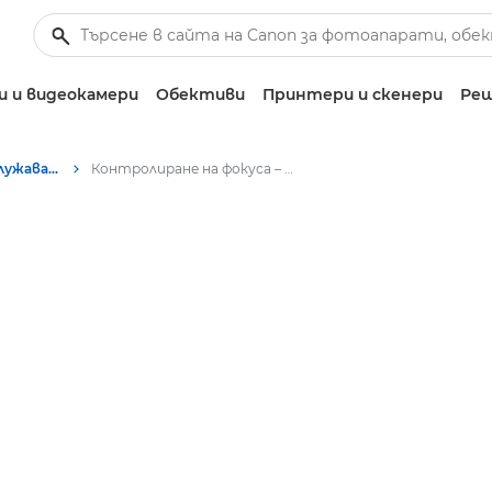
 и видеокамери
Обективи
Принтери и скенери
Реш
Някои моменти заслужават Canon
Контролиране на фокуса – някои моменти заслужават Canon