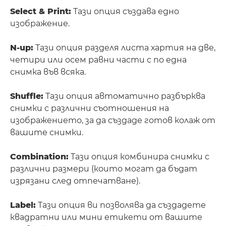
Select & Print:
Тази опция създава едно
изображение.
N-up:
Тази опция разделя листа хартия на две,
четири или осем равни части с по една
снимка във всяка.
Shuffle:
Тази опция автоматично разбърква
снимки с различни съотношения на
изображението, за да създаде готов колаж от
вашите снимки.
Combination:
Тази опция комбинира снимки с
различни размери (които могат да бъдат
изрязани след отпечатване).
Label:
Тази опция ви позволява да създадете
квадратни или мини етикети от вашите