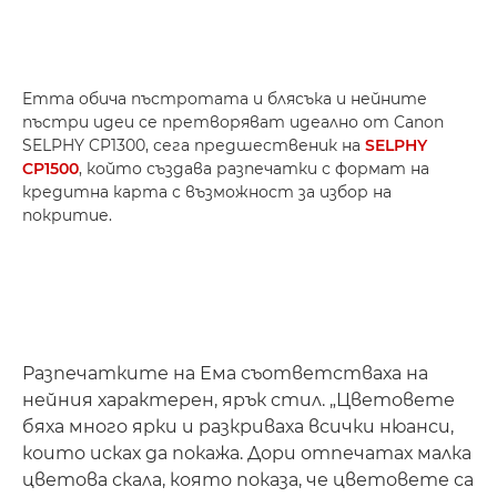
Emma обича пъстротата и блясъка и нейните
пъстри идеи се претворяват идеално от Canon
SELPHY CP1300, сега предшественик на
SELPHY
CP1500
, който създава разпечатки с формат на
кредитна карта с възможност за избор на
покритие.
Разпечатките на Ема съответстваха на
нейния характерен, ярък стил. „Цветовете
бяха много ярки и разкриваха всички нюанси,
които исках да покажа. Дори отпечатах малка
цветова скала, която показа, че цветовете са