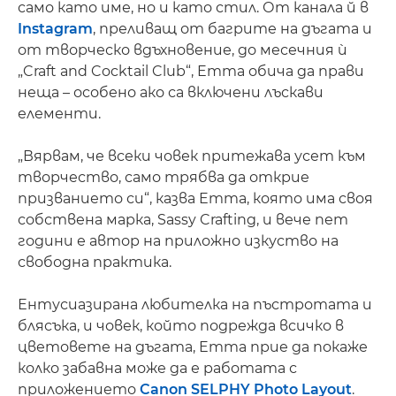
само като име, но и като стил. От канала й в
Instagram
, преливащ от багрите на дъгата и
от творческо вдъхновение, до месечния ѝ
„Craft and Cocktail Club“, Emma обича да прави
неща – особено ако са включени лъскави
елементи.
„Вярвам, че всеки човек притежава усет към
творчество, само трябва да открие
призванието си“, казва Emma, която има своя
собствена марка, Sassy Crafting, и вече пет
години е автор на приложно изкуство на
свободна практика.
Ентусиазирана любителка на пъстротата и
блясъка, и човек, който подрежда всичко в
цветовете на дъгата, Emma прие да покаже
колко забавна може да е работата с
приложението
Canon SELPHY Photo Layout
.