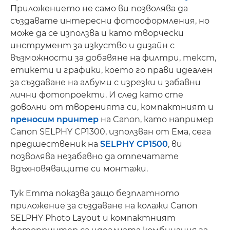
Приложението не само ви позволява да
създавате интересни фотооформления, но
може да се използва и като творчески
инструмент за изкуство и дизайн с
възможности за добавяне на филтри, текст,
етикети и графики, което го прави идеален
за създаване на албуми с изрезки и забавни
лични фотопроекти. И след като сте
доволни от творенията си, компактният и
преносим принтер
на Canon, като например
Canon SELPHY CP1300, използван от Ема, сега
предшественик на
SELPHY CP1500
, ви
позволява незабавно да отпечатате
вдъхновяващите си монтажи.
Тук Emma показва защо безплатното
приложение за създаване на колажи Canon
SELPHY Photo Layout и компактният