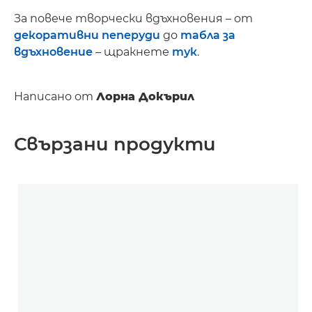
За повече творчески вдъхновения – от
декоративни пеперуди
до
табла за
вдъхновение
– щракнете
тук
.
Написано от
Лорна Докърил
Свързани продукти