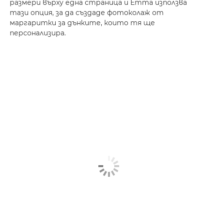
размери върху една страница и Emma използва
тази опция, за да създаде фотоколаж от
маргаритки за дънките, които тя ще
персонализира.