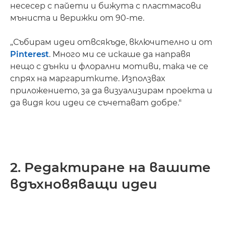
несесер с пайети и бижута с пластмасови
мъниста и верижки от 90-те.
„Събирам идеи отвсякъде, включително и от
Pinterest
. Много ми се искаше да направя
нещо с дънки и флорални мотиви, така че се
спрях на маргаритките. Използвах
приложението, за да визуализирам проекта и
да видя кои идеи се съчетават добре."
2. Редактиране на вашите
вдъхновяващи идеи