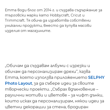
Emma води блог от 2014 г. и създава съдържание за
търговски марки като Hobbycraft, Cricut и
Trimmcraft. Тя обича да изработва собствени
уникални продукти, вместо да купува масови
изделия от магазините.
„Обичам да създавам албуми с изрезки и
обичам да персонализирам дрехи“, казва
Emma, която използва приложението
SELPHY
Photo Layout
, за да събере идеи за своите
творчески проекти. „Събрах вдъхновение –
различни мотиви и цветове – за чифт дънки,
които исках да персонализирам, някои идеи за
цветни декорации за стена, бродиран