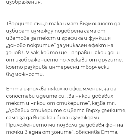
изображения.
Творците също така имат възможност да
избират измежду подобрена гама от
цветове за текст и графика и функция
„зоново покритие“ за уникален ефект на
зонов UV лак, който ще направи някои зони
от изображението по-лъскави от другите,
което разкрива интересни творчески
възможности.
Emma използва няколко оформления, за да
съпостави идеите си. „За някои добавих
текст и някои от стикерите“, казва тя.
„Добавих стикерите с цветя върху дънките,
само за да видя как биха изглеждали.
Приложението ми позволи да добавя фон на
точки в една от зоните“, обяснява Emma.