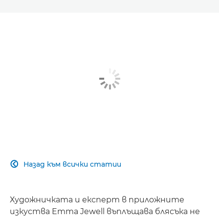
Назад към всички статии

Художничката и експерт в приложните
изкуства Emma Jewell въплъщава блясъка не