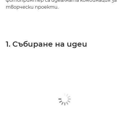
фотопринтер са идеалната комбинация за
творчески проекти.
1. Събиране на идеи