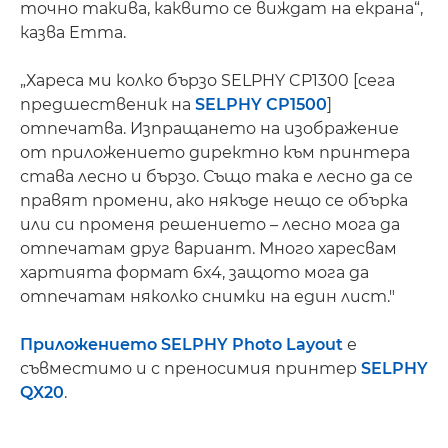
точно такива, каквито се виждат на екрана“,
казва Emma.
„Хареса ми колко бързо SELPHY CP1300 [сега
предшественик на
SELPHY CP1500
]
отпечатва. Изпращането на изображение
от приложението директно към принтера
става лесно и бързо. Също така е лесно да се
правят промени, ако някъде нещо се обърка
или си променя решението – лесно мога да
отпечатам друг вариант. Много харесвам
хартията формат 6x4, защото мога да
отпечатам няколко снимки на един лист."
Приложението SELPHY Photo Layout
е
съвместимо и с преносимия принтер
SELPHY
QX20
.