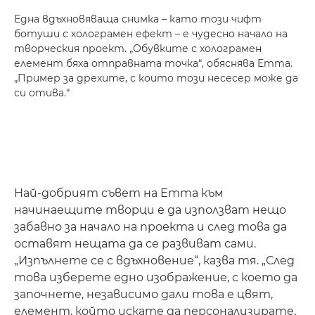
Една вдъхновяваща снимка – като този чифт
ботуши с холограмен ефект – е чудесно начало на
творческия проект. „Обувките с холограмен
елемент бяха отправната точка“, обяснява Emma.
„Пример за дрехите, с които този несесер може да
си отива.“
Най-добрият съвет на Emma към
начинаещите творци е да използват нещо
забавно за начало на проекта и след това да
оставят нещата да се развиват сами.
„Изпълнете се с вдъхновение“, казва тя. „След
това изберете едно изображение, с което да
започнете, независимо дали това е цвят,
елемент, който искате да персонализирате,