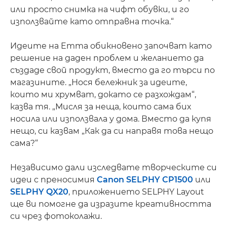
или просто снимка на чифт обувки, и го
използвайте като отправна точка.“
Идеите на Emma обикновено започват като
решение на даден проблем и желанието да
създаде свой продукт, вместо да го търси по
магазините. „Нося бележник за идеите,
които ми хрумват, докато се разхождам“,
казва тя. „Мисля за неща, които сама бих
носила или използвала у дома. Вместо да купя
нещо, си казвам „Как да си направя това нещо
сама?“
Независимо дали изследвате творческите си
идеи с преносимия
Canon SELPHY CP1500
или
SELPHY QX20
, приложението SELPHY Layout
ще ви помогне да изразите креативността
си чрез фотоколажи.