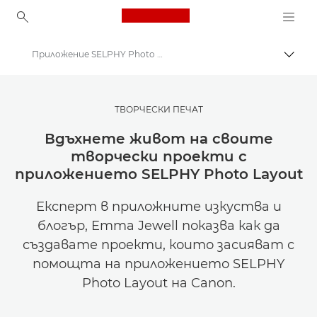
Canon Logo, back to ho
Приложение SELPHY Photo Layout
Прев
Canon
Вдъхновете се | Съвети за фотография и печат и ръководства за купувача
ТВОРЧЕСКИ ПЕЧАТ
Съвети и техники за фотография и печат
Вдъхнете живот на своите
творчески проекти с
приложението SELPHY Photo Layout
Експерт в приложните изкуства и
блогър, Emma Jewell показва как да
създавате проекти, които засияват с
помощта на приложението SELPHY
Photo Layout на Canon.