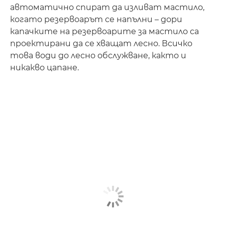
автоматично спират да изливат мастило,
когато резервоарът се напълни – дори
капачките на резервоарите за мастило са
проектирани да се хващат лесно. Всичко
това води до лесно обслужване, както и
никакво цапане.