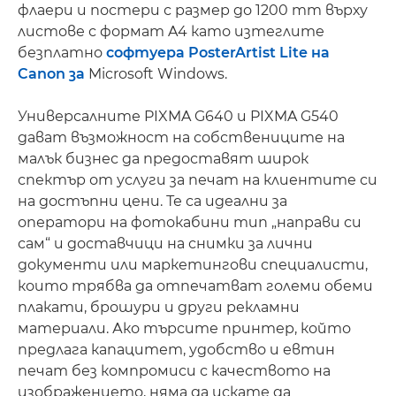
флаери и постери с размер до 1200 mm върху
листове с формат A4 като изтеглите
безплатно
софтуера PosterArtist Lite на
Canon за
Microsoft Windows.
Универсалните PIXMA G640 и PIXMA G540
дават възможност на собствениците на
малък бизнес да предоставят широк
спектър от услуги за печат на клиентите си
на достъпни цени. Те са идеални за
оператори на фотокабини тип „направи си
сам“ и доставчици на снимки за лични
документи или маркетингови специалисти,
които трябва да отпечатват големи обеми
плакати, брошури и други рекламни
материали. Ако търсите принтер, който
предлага капацитет, удобство и евтин
печат без компромиси с качеството на
изображението, няма да искате да