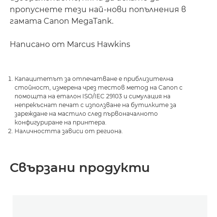
пропуснете тези най-нови попълнения в
гамата Canon MegaTank.
Написано от Marcus Hawkins
Капацитетът за отпечатване е приблизителна
стойност, измерена чрез тестов метод на Canon с
помощта на еталон ISO/IEC 29103 и симулация на
непрекъснат печат с използване на бутилките за
зареждане на мастило след първоначалното
конфигуриране на принтера.
Наличността зависи от региона.
Свързани продукти