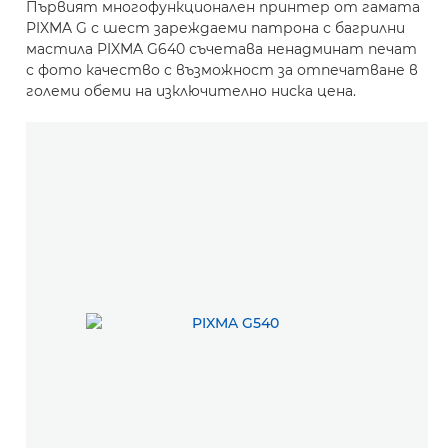
Първият многофункционален принтер от гамата
PIXMA G с шест зареждаеми патрона с багрилни
мастила PIXMA G640 съчетава ненадминат печат
с фото качество с възможност за отпечатване в
големи обеми на изключително ниска цена.