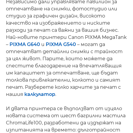
Независимо дали управлявате павилион за
отпечатване на снимки, фотостудио или
студио за графичен дизайн, високото
качество на изображението и ниските
разходи за печат са важни за вашия бизнес.
Най-новите принтери Canon PIXMA MegaTank
–
PIXMA G640
и
PIXMA G540
– могат да
отпечатват детайлни снимки с трайност
за цял живот. Парите, които можете да
спестите благодарение на впечатляващия
им капацитет за отпечатване, ще бъдат
толкова привлекателни, колкото и самият
печат. Разберете колко харчите за печат с
нашия
калкулатор
.
И двата принтера се възползват от изцяло
новата система от шест багрилни мастила
ChromaLife100, разработени да издържат на
изпитанията на времето: дълготрайност