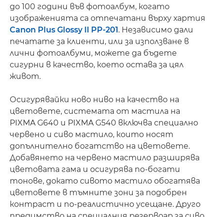
до 100 години във фотоалбум, когато
изображенията са отпечатани върху хартия
Canon Plus Glossy II PP-201
. Независимо дали
печатате за клиенти, или за използване в
лични фотоалбуми, можете да бъдете
сигурни в качество, което остава за цял
живот.
Осигурявайки ново ниво на качество на
цветовете, системата от мастила на
PIXMA G640 и PIXMA G540 включва специално
червено и сиво мастило, които носят
допълнително богатство на цветовете.
Добавянето на червено мастило разширява
цветовата гама и осигурява по-богати
тонове, докато сивото мастило обогатява
цветовете в тъмните зони за подобрен
контраст и по-реалистично усещане. Друго
предимство на специалния резервоар за сиво