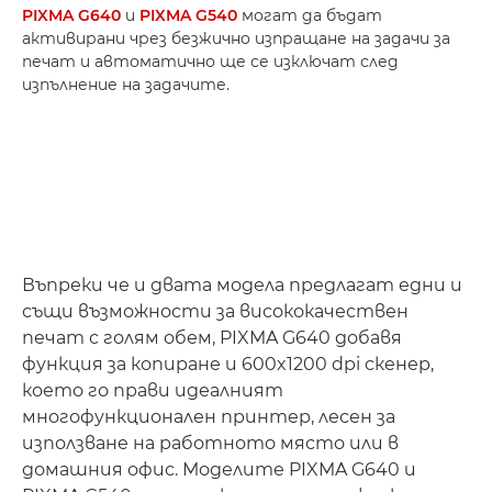
PIXMA G640
и
PIXMA G540
могат да бъдат
активирани чрез безжично изпращане на задачи за
печат и автоматично ще се изключат след
изпълнение на задачите.
Въпреки че и двата модела предлагат едни и
същи възможности за висококачествен
печат с голям обем, PIXMA G640 добавя
функция за копиране и 600x1200 dpi скенер,
което го прави идеалният
многофункционален принтер, лесен за
използване на работното място или в
домашния офис. Моделите PIXMA G640 и