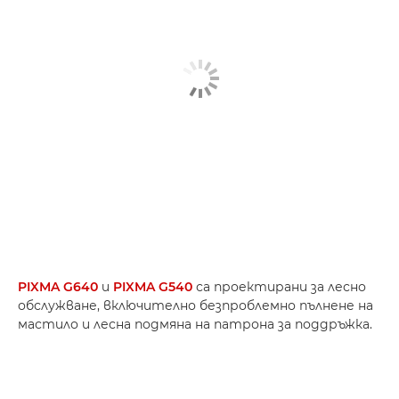
PIXMA G640
и
PIXMA G540
са проектирани за лесно
обслужване, включително безпроблемно пълнене на
мастило и лесна подмяна на патрона за поддръжка.