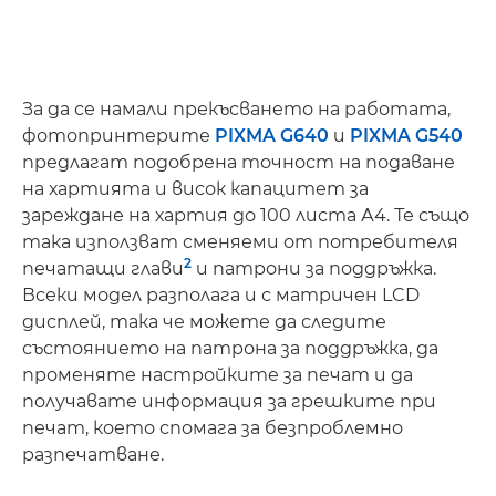
За да се намали прекъсването на работата,
фотопринтерите
PIXMA G640
и
PIXMA G540
предлагат подобрена точност на подаване
на хартията и висок капацитет за
зареждане на хартия до 100 листа А4. Те също
така използват сменяеми от потребителя
2
печатащи глави
и патрони за поддръжка.
Всеки модел разполага и с матричен LCD
дисплей, така че можете да следите
състоянието на патрона за поддръжка, да
променяте настройките за печат и да
получавате информация за грешките при
печат, което спомага за безпроблемно
разпечатване.