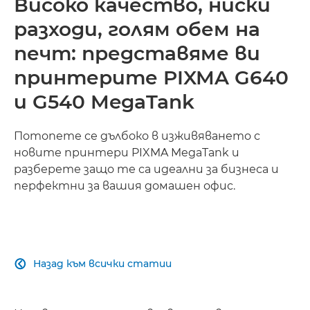
Високо качество, ниски
разходи, голям обем на
печт: представяме ви
принтерите PIXMA G640
и G540 MegaTank
Потопете се дълбоко в изживяването с
новите принтери PIXMA MegaTank и
разберете защо те са идеални за бизнеса и
перфектни за вашия домашен офис.
Назад към всички статии
