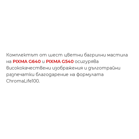
Комплектът от шест цветни багрилни мастила
на
PIXMA G640
и
PIXMA G540
осигурява
висококачествени изображения и дълготрайни
разпечатки благодарение на формулата
ChromaLife100.