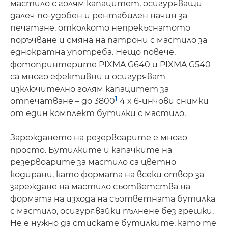
мастило с голям капацитет, осигуряващи
далеч по-удобен и рентабилен начин за
печатане, отколкото непрекъснатото
поръчване и смяна на патрони с мастило за
еднократна употреба. Нещо повече,
фотопринтерите PIXMA G640 и PIXMA G540
са много ефективни и осигуряват
изключително голям капацитет за
1
отпечатване – до 3800
4 x 6-инчови снимки
от един комплект бутилки с мастило.
Зареждането на резервоарите е много
просто. Бутилките и капачките на
резервоарите за мастило са цветно
кодирани, като формата на всеки отвор за
зареждане на мастило съответства на
формата на изхода на съответната бутилка
с мастило, осигурявайки пълнене без грешки.
Не е нужно да стискате бутилките, като те