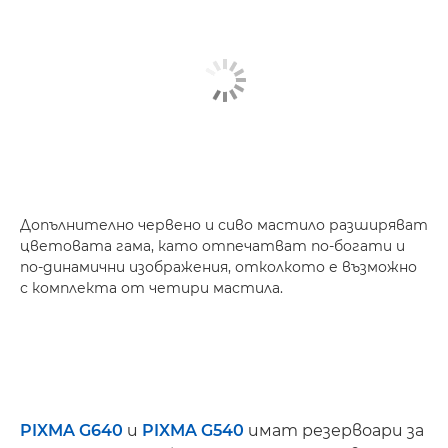
Допълнително червено и сиво мастило разширяват
цветовата гама, като отпечатват по-богати и
по-динамични изображения, отколкото е възможно
с комплекта от четири мастила.
PIXMA G640
и
PIXMA G540
имат резервоари за