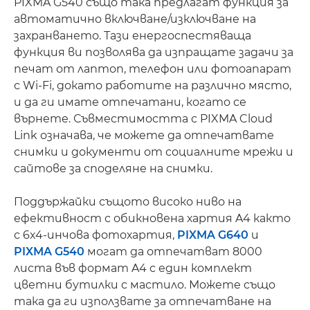
PIXMA G540 също така предлагат функция за
автоматично включване/изключване на
захранването. Тази енергоспестяваща
функция ви позволява да изпращате задачи за
печат от лаптоп, телефон или фотоапарат
с Wi-Fi, докато работите на различно място,
и да ги имате отпечатани, когато се
върнете. Съвместимостта с PIXMA Cloud
Link означава, че можете да отпечатвате
снимки и документи от социалните мрежи и
сайтове за споделяне на снимки.
Поддържайки същото високо ниво на
ефективност с обикновена хартия A4 както
с 6x4-инчова фотохартия,
PIXMA G640
и
PIXMA G540
могат да отпечатват 8000
листа във формат A4 с един комплект
цветни бутилки с мастило. Можете също
така да ги използвате за отпечатване на