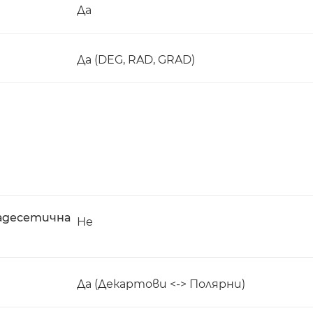
Да
Да (DEG, RAD, GRAD)
адесетична
Не
Да (Декартови <-> Полярни)