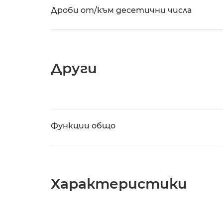
Дроби от/към десетични числа
Други
Функции общо
Характеристики