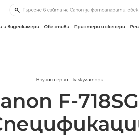
 и видеокамери
Обективи
Принтери и скенери
Реш
Научни серии – калкулатори
anon F-718S
Спецификаци