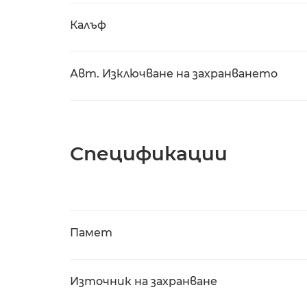
Калъф
Авт. Изключване на захранването
Спецификации
Памет
Източник на захранване