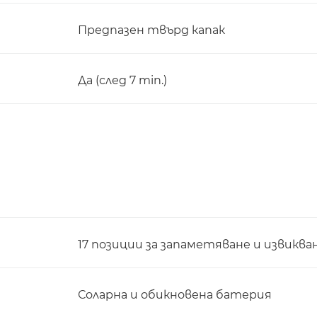
Предпазен твърд капак
Да (след 7 min.)
17 позиции за запаметяване и извикв
Соларна и обикновена батерия