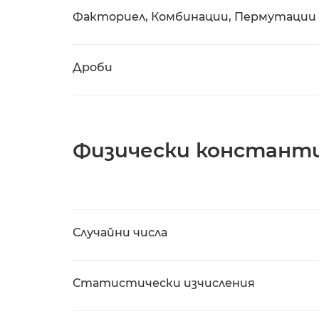
Факториел, Комбинации, Пермутации
Дроби
Физически констант
Случайни числа
Статистически изчисления