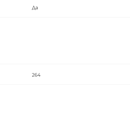
Да
264