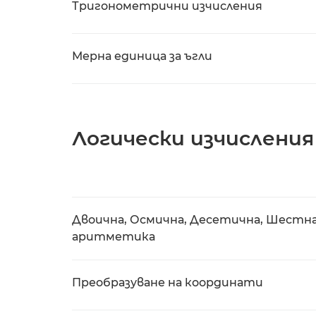
Тригонометрични изчисления
Мерна единица за ъгли
Логически изчисления
Двоична, Осмична, Десетична, Шестн
аритметика
Преобразуване на координати