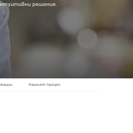
интуитивни решения.
окации
Нашият процес