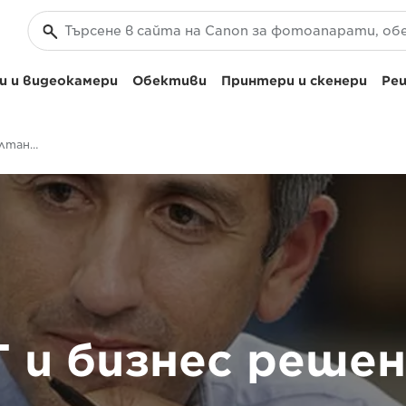
 и видеокамери
Обективи
Принтери и скенери
Реш
Позиции за ИТ консултант и бизнес консултант
 и бизнес реше