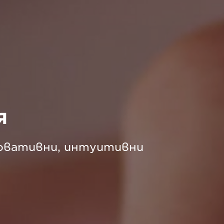
я
новативни, интуитивни