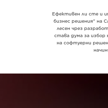
Ефективен ли сте и и
бизнес решения" на C
лесен чрез разрабо
става дума за избор 
на софтуерни решен
начин