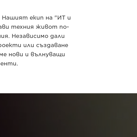
 Нашият екип на "ИТ и
рави техния живот по-
ия. Независимо дали
проекти или създаване
ме нови и вълнуващи
иенти.