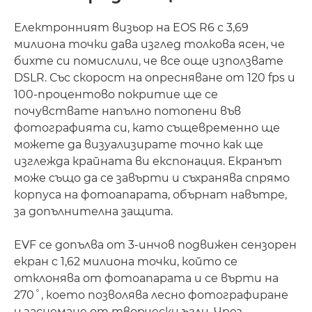
Електронният визьор на EOS R6 с 3,69
милиона точки дава изглед толкова ясен, че
бихте си помислили, че все още използвате
DSLR. Със скорост на опресняване от 120 fps и
100-процентово покритие ще се
почувствате напълно потопени във
фотографията си, като същевременно ще
можете да визуализирате точно как ще
изглежда крайната ви експонация. Екранът
може също да се завърти и съхранява спрямо
корпуса на фотоапарата, обърнат навътре,
за допълнителна защита.
EVF се допълва от 3-инчов подвижен сензорен
екран с 1,62 милиона точки, който се
отклонява от фотоапарата и се върти на
270˚, което позволява лесно фотографиране
и заснемане от творчески ъгли. Чрез