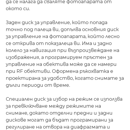
да се налага да сваляте фотоапарата от
окото си.
Заден диск за управление, който попада
точно под палеца ви, допълва основния диск
за управление на фотоапарата, който лесно
се открива от показалеца ви. Има и задно
колело за навигация при възпроизвеждане на
изображения, а програмируем пръстен за
управление на обектива може да се намери
при RF обективи. Оформена ръкохватка е
проектирана за удобство, когато снимате за
дълги периоди от време.
Специален диск за избор на режим се използва
за превключване между режимите на
снимане, докато отделни предни и задни
дискове могат да бъдат програмирани за
регулиране на отвора на диафрагмата и