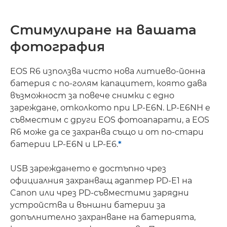
Стимулиране на вашата
фотография
EOS R6 използва чисто нова литиево-йонна
батерия с по-голям капацитет, която дава
възможност за повече снимки с едно
зареждане, отколкото при LP-E6N. LP-E6NH е
съвместим с други EOS фотоапарати, а EOS
R6 може да се захранва също и от по-стари
батерии LP-E6N и LP-E6.
*
USB зареждането е достъпно чрез
официалния захранващ адаптер PD-E1 на
Canon или чрез PD-съвместими зарядни
устройства и външни батерии за
допълнително захранване на батерията,