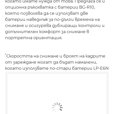
когато имате нужда от това. Предлага се и
опционна ръкохватка с батерии BG-R10,
която позволява да се използват две
батерии наведнъж за по-дълги времена на
снимане и осигурява дублиращи контроли и
допълнителен комфорт за снимане в
портретна ориентация.
*
Скоростта на снимане и броят на кадрите
от зареждане могат да бъдат намалени,
когато използвате по-стари батерии LP-E6N