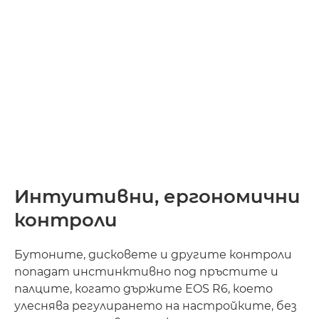
Интуитивни, ергономични
контроли
Бутоните, дисковете и другите контроли
попадат инстинктивно под пръстите и
палците, когато държите EOS R6, което
улеснява регулирането на настройките, без