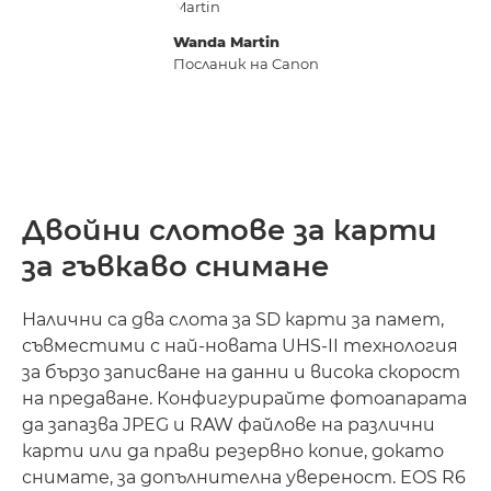
Wanda Martin
Посланик на Canon
Двойни слотове за карти
за гъвкаво снимане
Налични са два слота за SD карти за памет,
съвместими с най-новата UHS-II технология
за бързо записване на данни и висока скорост
на предаване. Конфигурирайте фотоапарата
да запазва JPEG и RAW файлове на различни
карти или да прави резервно копие, докато
снимате, за допълнителна увереност. EOS R6