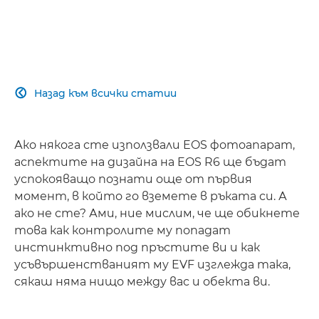
Назад към всички статии

Ако някога сте използвали EOS фотоапарат,
аспектите на дизайна на EOS R6 ще бъдат
успокояващо познати още от първия
момент, в който го вземете в ръката си. А
ако не сте? Ами, ние мислим, че ще обикнете
това как контролите му попадат
инстинктивно под пръстите ви и как
усъвършенстваният му EVF изглежда така,
сякаш няма нищо между вас и обекта ви.