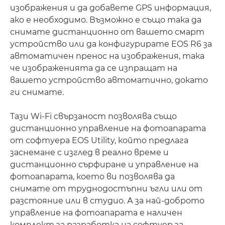
изображения и да добавете GPS информация,
ако е необходимо. Възможно е също така да
снимате дистанционно от вашето смарт
устройство или да конфигурирате EOS R6 за
автоматичен пренос на изображения, така
че изображенията да се изпращат на
вашето устройство автоматично, докато
ги снимате.
Тази Wi-Fi свързаност позволява също
дистанционно управление на фотоапарата
от софтуера EOS Utility, който предлага
заснемане с изглед в реално време и
дистанционно сърфиране и управление на
фотоапарата, което ви позволява да
снимате от труднодостъпни ъгли или от
разстояние или в студио. А за най-доброто
управление на фотоапарата е наличен
комплект за разработка на софтуер за