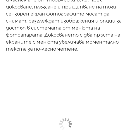
докосване, плъзгане и прищипване на този
сензорен екран фотографите могат да
снимат, разглеждат изображения и опции за
достъп в системата от менюта на
фотоапарата. Докосването с два пръста на
екраните с менюта увеличава моментално
текста за по-лесно четене.