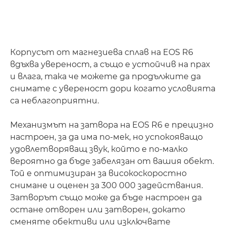
Корпусът от магнезиева сплав на EOS R6
вдъхва увереност, а също е устойчив на прах
и влага, така че можете да продължите да
снимате с увереност дори когато условията
са неблагоприятни.
Механизмът на затвора на EOS R6 е прецизно
настроен, за да има по-мек, но успокояващо
удовлетворяващ звук, който е по-малко
вероятно да бъде забелязан от вашия обект.
Той е оптимизиран за високоскоростно
снимане и оценен за 300 000 задействания.
Затворът също може да бъде настроен да
остане отворен или затворен, докато
сменяте обективи или изключвате