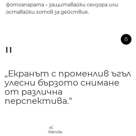
фотоапарата – защитавайки сензора или
оставайки готов за действие.
„Екранът с променлив ъгъл
улесни бързото снимане
от различна
перспектива.“