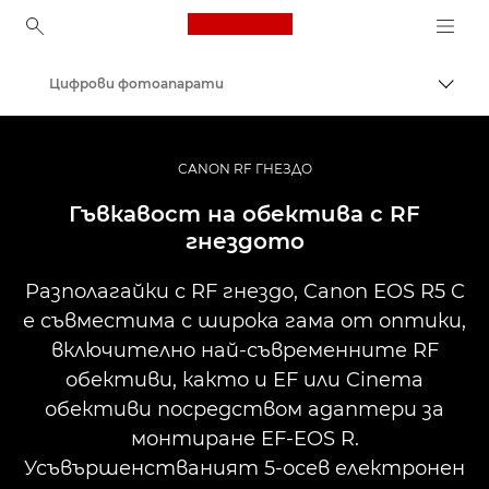
Canon Logo, back to ho
Цифрови фотоапарати
Прев
Canon
CANON RF ГНЕЗДО
Гъвкавост на обектива с RF
гнездото
Разполагайки с RF гнездо, Canon EOS R5 C
е съвместима с широка гама от оптики,
включително най-съвременните RF
обективи, както и EF или Cinema
обективи посредством адаптери за
монтиране EF-EOS R.
Усъвършенстваният 5-осев електронен