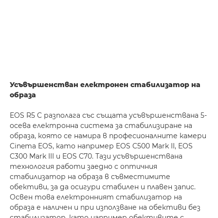
Усъвършенстван електронен стабилизатор на
образа
EOS R5 C разполага със същата усъвършенствана 5-
осева електронна система за стабилизиране на
образа, която се намира в професионалните камери
Cinema EOS, като например EOS C500 Mark II, EOS
C300 Mark III и EOS C70. Тази усъвършенствана
технология работи заедно с оптичния
стабилизатор на образа в съвместимите
обективи, за да осигури стабилен и плавен запис.
Освен това електронният стабилизатор на
образа е наличен и при използване на обективи без
стабилизатор, като например обективите с