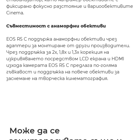
фиксирано фокусно разстояние и вариообективите
Cinema.
Съвместимост с анаморфни обективи
EOS R5 C поддържа анаморфни обективи чрез
адаптери за монтиране от други производители.
Чрез поддръжка за 2x, 1,8x и 1,3x корекция на
изкривяването посредством LCD екрана и HDMI
изхода камерата EOS R5 C предлага по-голяма
гъвкавост и поддръжка на повече обективи за
заснемане на творческа кинематография.
Може да се