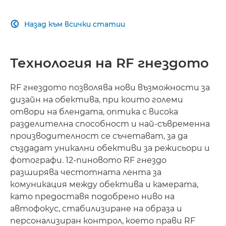
КОМПАКТНА КОНСТРУКЦИЯ
Назад към всички статии

СВЪРЗАНОСТ
Технология на RF гнездото
RF гнездото позволява нови възможности за
дизайн на обектива, при които големи
отвори на блендата, оптика с висока
разделителна способност и най-съвременна
производителност се съчетават, за да
създадат уникални обективи за режисьори и
фотографи. 12-пиновото RF гнездо
разширява честотната лента за
комуникация между обектива и камерата,
като предоставя подобрено ниво на
автофокус, стабилизиране на образа и
персонализиран контрол, което прави RF