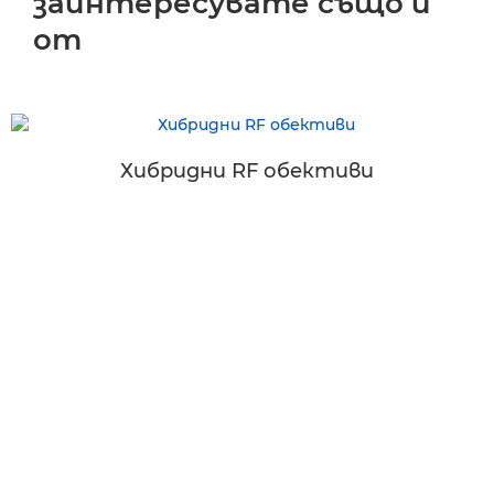
заинтересувате също и
от
Хибридни RF обективи