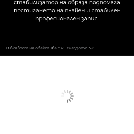
стабилизатор на образа подпомага
постигането на плавен и стабилен
професионален запис.
Гъвкавост на обектива с RF гнездото
8K FF ВИДЕО
45MP СНИМКИ
ОБЕКТИВИ
DUAL PIXEL CMOS АВТОМАТИЧЕН ФОКУС
ФОРМАТИ НА ЗАПИС