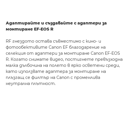
Адаптирайте и създавайте с адаптери за
монтиране EF-EOS R
RF гнездото остава съвместимо с кино- и
фотообективите Canon EF благодарение на
селекция от адаптери за монтиране Canon EF-EOS
R. Когато снимате видео, постигнете превъзходна
малка дълбочина на полето в ярко осветени среди,
като използвате адаптера за монтиране на
плъзгащ се филтър на Canon с променлива
неутрална плътност.